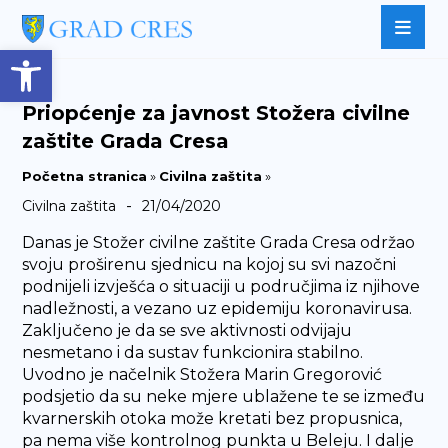
Open toolbar
Priopćenje za javnost Stožera civilne
zaštite Grada Cresa
Početna stranica
»
Civilna zaštita
»
-
Civilna zaštita
21/04/2020
Danas je Stožer civilne zaštite Grada Cresa održao
svoju proširenu sjednicu na kojoj su svi nazočni
podnijeli izvješća o situaciji u područjima iz njihove
nadležnosti, a vezano uz epidemiju koronavirusa.
Zaključeno je da se sve aktivnosti odvijaju
nesmetano i da sustav funkcionira stabilno.
Uvodno je načelnik Stožera Marin Gregorović
podsjetio da su neke mjere ublažene te se između
kvarnerskih otoka može kretati bez propusnica,
pa nema više kontrolnog punkta u Beleju. I dalje