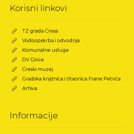
Korisni linkovi
TZ grada Cresa
Vodoopskrba i odvodnja
Komunalne usluge
DV Girice
Creski muzej
Gradska knjižnica i čitaonica Frane Petrića
Arhiva
Informacije