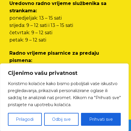
Uredovno radno vrijeme službenika sa
strankama:
ponedjeljak: 13 – 15 sati
srijeda: 9 – 12 sati i 13 – 15 sati
četvrtak: 9 – 12 sati
petak: 9 – 12 sati
Radno vrijeme pisarnice za predaju
pismena:
od ponedjeljka do petka od 8 do 12 sati i od 13
Cijenimo vašu privatnost
do 15 sati
Koristimo kolačiće kako bismo poboljšali vaše iskustvo
Izjava o pristupačnosti
pregledavanja, prikazivali personalizirane oglase ili
sadržaj te analizirali naš promet. Klikom na "Prihvati sve"
pristajete na upotrebu kolačića.
Prilagodi
Odbij sve
Prihvati sve
© All rights reserved Cres.hr | Izrada web stranica - kTdizajn