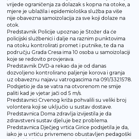
vrijede ograničenja za dolazak s kopna na otoke, a
mjere je ublažila i epidemiološka služba pa više
nije obavezna samoizolacija za sve koji dolaze na
otok.
Predstavnik Policije upoznao je Stožer da će
policijski službenici i dalje na raznim punktovima
na otoku kontrolirati promet i putnike, te da na
području Grada Cresa ima 10 osoba u samoizolaciji
koje se redovito provjerava.
Predstavnik DVD-a rekao da je od danas
dozvoljeno kontrolirano paljenje korova i granja
uz obaveznu najavu vatrogascima na 091/3321578.
Podsjetio je da se vatra na otvorenom ne smije
paliti kad je vjetar jači od 5 m/s.
Predstavnici Crvenog križa pohvalili su veliki broj
volontera koji se uključio u sustav dostave.
Predstavnica Doma zdravlja izvijestila je da
zdravstveni sustav djeluje bez problema.
Predstavnica Dječjeg vrtića Girice podsjetila je da,
iako je u vrtiću privremeno obustavljen pedagoški