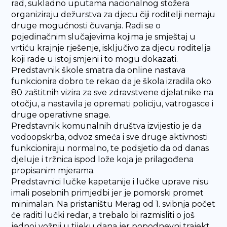
rad, sukladno uputama nacionalnog stožera
organiziraju dežurstva za djecu čiji roditelji nemaju
druge mogućnosti čuvanja. Radi se o
pojedinačnim slučajevima kojima je smještaj u
vrtiću krajnje rješenje, isključivo za djecu roditelja
koji rade u istoj smjeni i to mogu dokazati.
Predstavnik škole smatra da online nastava
funkcionira dobro te rekao da je škola izradila oko
80 zaštitnih vizira za sve zdravstvene djelatnike na
otočju, a nastavila je opremati policiju, vatrogasce i
druge operativne snage.
Predstavnik komunalnih društva izvijestio je da
vodoopskrba, odvoz smeća i sve druge aktivnosti
funkcioniraju normalno, te podsjetio da od danas
djeluje i tržnica ispod lože koja je prilagođena
propisanim mjerama.
Predstavnici lučke kapetanije i lučke uprave nisu
imali posebnih primjedbi jer je pomorski promet
minimalan. Na pristaništu Merag od 1. svibnja počet
će raditi lučki redar, a trebalo bi razmisliti o još
jednoj vožnji u tijeku dana jer popodnevni trajekt