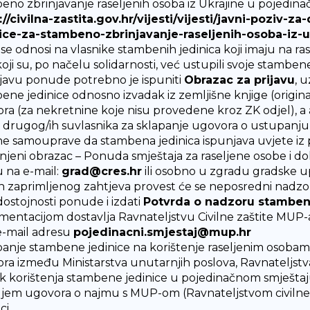
eno zbrinjavanje raseljenih osoba iz Ukrajine u pojedinač
://civilna-zastita.gov.hr/vijesti/vijesti/javni-pozi
ice-za-stambeno-zbrinjavanje-raseljenih-osoba-iz-
 se odnosi na vlasnike stambenih jedinica koji imaju na r
oji su, po načelu solidarnosti, već ustupili svoje stambene
ijavu ponude potrebno je ispuniti
Obrazac za prijavu
, u
ne jedinice odnosno izvadak iz zemljišne knjige (original i
ra (za nekretnine koje nisu provedene kroz ZK odjel), a 
u drugog/ih suvlasnika za sklapanje ugovora o ustupanju 
ne samouprave da stambena jedinica ispunjava uvjete iz
jeni obrazac – Ponuda smještaja za raseljene osobe i do
u na e-mail:
grad@cres.hr
ili osobno u zgradu gradske up
 zaprimljenog zahtjeva provest će se neposredni nadzor
dostojnosti ponude i izdati
Potvrda o nadzoru stamben
entacijom dostavlja Ravnateljstvu Civilne zaštite MUP
 e-mail adresu
pojedinacni.smjestaj@mup.hr
anje stambene jedinice na korištenje raseljenim osobama
ra između Ministarstva unutarnjih poslova, Ravnateljstva 
k korištenja stambene jedinice u pojedinačnom smještaj
jem ugovora o najmu s MUP-om (Ravnateljstvom civilne zaš
ci.