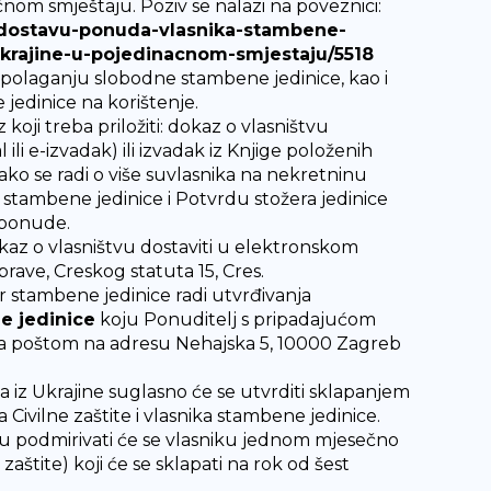
nom smještaju. Poziv se nalazi na poveznici:
v-za-dostavu-ponuda-vlasnika-stambene-
ukrajine-u-pojedinacnom-smjestaju/5518
aspolaganju slobodne stambene jedinice, kao i
 jedinice na korištenje.
z koji treba priložiti: dokaz o vlasništvu
li e-izvadak) ili izvadak iz Knjige položenih
ako se radi o više suvlasnika na nekretninu
stambene jedinice i Potvrdu stožera jedinice
 ponude.
kaz o vlasništvu dostaviti u elektronskom
rave, Creskog statuta 15, Cres.
 stambene jedinice radi utvrđivanja
e jedinice
koju Ponuditelj s pripadajućom
-a poštom na adresu Nehajska 5, 10000 Zagreb
 iz Ukrajine suglasno će se utvrditi sklapanjem
Civilne zaštite i vlasnika stambene jedinice.
u podmirivati će se vlasniku jednom mjesečno
tite) koji će se sklapati na rok od šest