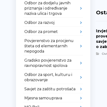
Odbor za dodjelu javnih
priznanja i određivanje
Ost
naziva ulica i trgova
Odbor za razvoj
Izvje
Odbor za promet
prov
Povjerenstvo za procjenu
savje
šteta od elementarnih
o zab
nepogoda
Civ
Gradsko povjerenstvo za
ravnopravnost spolova
Odbor za sport, kulturu i
obrazovanje
Savjet za zaštitu potrošača
Mjesna samouprava