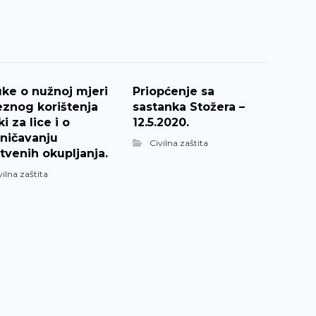
ke o nužnoj mjeri
Priopćenje sa
znog korištenja
sastanka Stožera –
i za lice i o
12.5.2020.
ničavanju
Civilna zaštita
tvenih okupljanja.
vilna zaštita