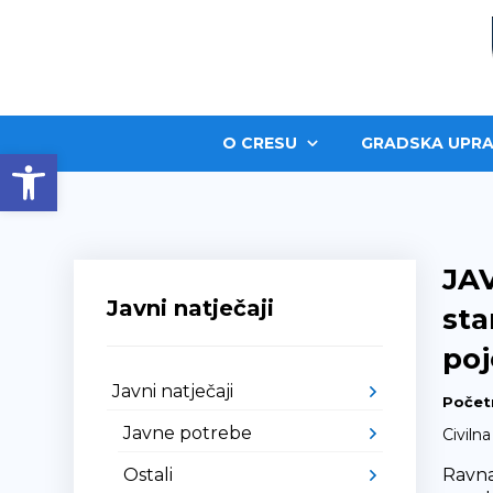
O CRESU
GRADSKA UPRA
Open toolbar
JAV
Javni natječaji
sta
po
Javni natječaji
Počet
Javne potrebe
Civilna
Ostali
Ravna