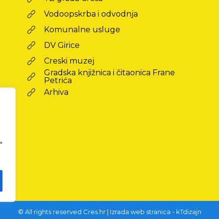
Vodoopskrba i odvodnja
Komunalne usluge
DV Girice
Creski muzej
Gradska knjižnica i čitaonica Frane
Petrića
Arhiva
"
© All rights reserved Cres.hr | Izrada web stranica - kTdizajn