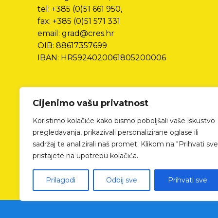
tel: +385 (0)51 661 950,
fax: +385 (0)51 571 331
email: grad@cres.hr
OIB: 88617357699
IBAN: HR5924020061805200006
Cijenimo vašu privatnost
Koristimo kolačiće kako bismo poboljšali vaše iskustvo
pregledavanja, prikazivali personalizirane oglase ili
sadržaj te analizirali naš promet. Klikom na "Prihvati sve
pristajete na upotrebu kolačića.
Prilagodi
Odbij sve
Prihvati sve