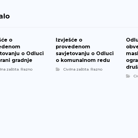
alo
šće o
Izvješće o
Odlu
edenom
provedenom
obve
tovanju o Odluci
savjetovanju o Odluci
mask
rani gradnje
o komunalnom redu
ogra
druš
ilna zaštita
,
Razno
Civilna zaštita
,
Razno
Ci