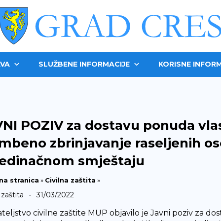
VA
SLUŽBENE INFORMACIJE
KORISNE INFORM
NI POZIV za dostavu ponuda vla
mbeno zbrinjavanje raseljenih os
jedinačnom smještaju
na stranica
»
Civilna zaštita
»
-
 zaštita
31/03/2022
teljstvo civilne zaštite MUP objavilo je Javni poziv za d