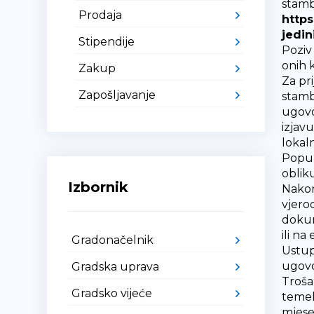
stamb
Prodaja
https
jedin
Stipendije
Poziv
onih k
Zakup
Za pr
Zapošljavanje
stambe
ugovo
izjav
lokal
Popun
oblik
Izbornik
Nakon
vjero
dokum
ili na
Gradonačelnik
Ustup
ugovo
Gradska uprava
Troša
Gradsko vijeće
temel
mjese