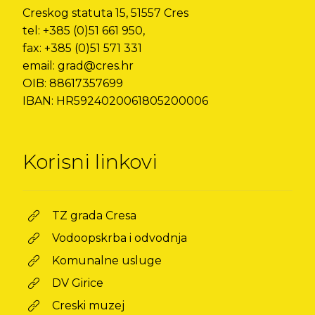
Creskog statuta 15, 51557 Cres
tel: +385 (0)51 661 950,
fax: +385 (0)51 571 331
email: grad@cres.hr
OIB: 88617357699
IBAN: HR5924020061805200006
Korisni linkovi
TZ grada Cresa
Vodoopskrba i odvodnja
Komunalne usluge
DV Girice
Creski muzej