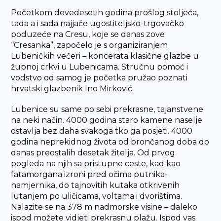
Početkom devedesetih godina prošlog stoljeća,
tada a i sada najjače ugostiteljsko-trgovačko
poduzeće na Cresu, koje se danas zove
“Cresanka”, započelo je s organiziranjem
Lubeničkih večeri – koncerata klasične glazbe u
župnoj crkvi u Lubenicama. Stručnu pomoć i
vodstvo od samog je početka pružao poznati
hrvatski glazbenik Ino Mirković.
Lubenice su same po sebi prekrasne, tajanstvene
na neki način. 4000 godina staro kamene naselje
ostavlja bez daha svakoga tko ga posjeti. 4000
godina neprekidnog života od brončanog doba do
danas preostalih desetak žitelja. Od prvog
pogleda na njih sa pristupne ceste, kad kao
fatamorgana izroni pred očima putnika-
namjernika, do tajnovitih kutaka otkrivenih
lutanjem po uličicama, voltama i dvorištima.
Nalazite se na 378 m nadmorske visine – daleko
ispod možete vidjeti prekrasnu plažu. Ispod vas