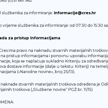
+385 (0)
51 661 962
l službenika za informiranje:
informacije@cres.hr
 vrijeme službenika za informiranje: od 07:30 do 15:30 sa
ada za pristup informacijama
Cres ima pravo na naknadu stvarnih materijalnih troškov
 na pristup informacijama i ponovnu uporabu informacija
macije, koja se naplaćuje sukladno Kriteriju za određivanj
ova dostave informacije (dalje u tekstu: Kriterij) na teme
macijama (»Narodne novine«, broj 25/13).
a naknade stvarnih materijalnih troškova određena je Odl
ijalnih troškova („Službene novine“ PGŽ br. 11/15)
MENA: