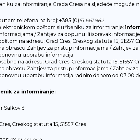
eniku za informiranje Grada Cresa na sljedeće moguće n
putem telefona na broj: +385 (0)
51 661 962
elektroničkom poštom službeniku za informiranje:
infor
informacijama / Zahtjev za dopunu ili ispravak informaci
poštom na adresu: Grad Cres, Creskog statuta 15
,
51557 Cr
na obrascu Zahtjev za pristup informacijama / Zahtjev za 
ponovnu uporabu informacija
osobno na adresu: Grad Cres, Creskog statuta 15
,
51557 Cr
na obrascu Zahtjev za pristup informacijama / Zahtjev za 
ponovnu uporabu informacija radnim danom od 07:00 do 1
enik za informiranje:
r Salković
Cres, Creskog statuta 15
,
51557 Cres