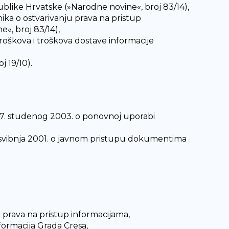
like Hrvatske (»Narodne novine«, broj 83/14),
nika o ostvarivanju prava na pristup
«, broj 83/14),
troškova i troškova dostave informacije
j 19/10).
17. studenog 2003. o ponovnoj uporabi
 svibnja 2001. o javnom pristupu dokumentima
 prava na pristup informacijama,
formacija Grada Cresa,