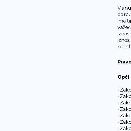
Visin
određ
ima t
važeć
iznos
iznos
na in
Pravo
Opći 
• Zak
• Zako
• Zak
• Zako
• Zako
• Zak
• Zak