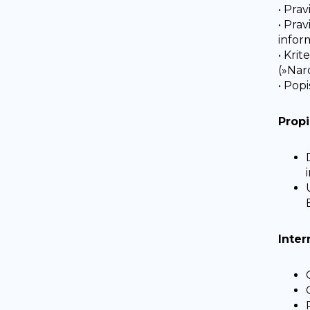
• Pra
• Pra
infor
• Kri
(»Nar
• Popi
Propi
Inter