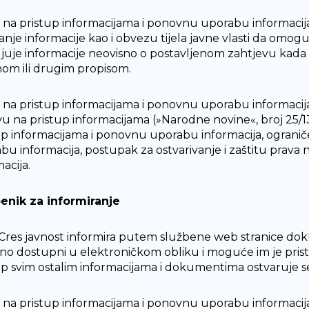
 na pristup informacijama i ponovnu uporabu informacija
anje informacije kao i obvezu tijela javne vlasti da omogu
ljuje informacije neovisno o postavljenom zahtjevu kada 
om ili drugim propisom.
 na pristup informacijama i ponovnu uporabu informacij
vu na pristup informacijama (»Narodne novine«, broj 25/
up informacijama i ponovnu uporabu informacija, ogranič
bu informacija, postupak za ostvarivanje i zaštitu prav
acija.
enik za informiranje
Cres javnost informira putem službene web stranice doku
vno dostupni u elektroničkom obliku i moguće im je pris
up svim ostalim informacijama i dokumentima ostvaruje 
 na pristup informacijama i ponovnu uporabu informacij