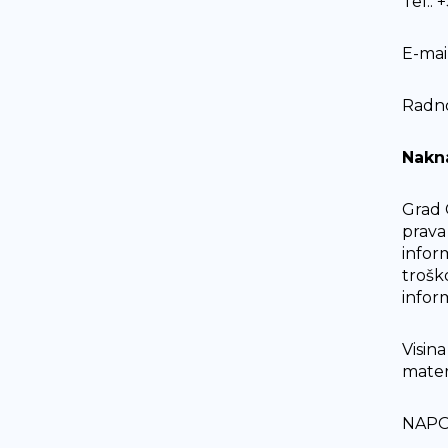
Tel.: 
E-mai
Radno
Nakn
Grad 
prava
infor
trošk
infor
Visin
mater
NAPO