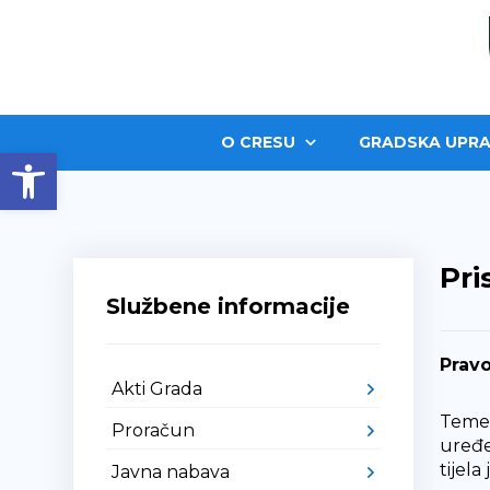
O CRESU
GRADSKA UPRA
Open toolbar
Pri
Službene informacije
Pravo
Akti Grada
Temel
Proračun
uređe
tijela
Javna nabava