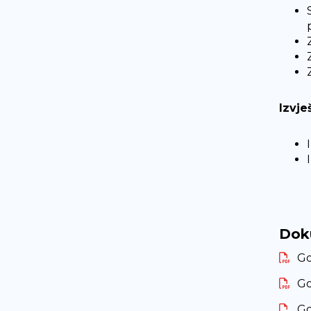
Izvje
Dok
Go
Go
Go