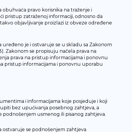
 obuhvaća pravo korisnika na traženje i
ći pristup zatraženoj informaciji, odnosno da
takvo objavljivanje proizlazi iz obveze određene
a uređeno je i ostvaruje se u skladu sa Zakonom
13). Zakonom se propisuju načela prava na
enja prava na pristup informacijama i ponovnu
a na pristup informacijama i ponovnu uporabu
mentima i informacijama koje posjeduje i koji
tupiti bez upućivanja posebnog zahtjeva, a
se podnošenjem usmenog ili pisanog zahtjeva.
a ostvaruje se podnošenjem zahtjeva