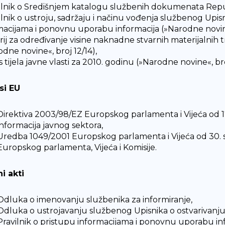
vilnik o Središnjem katalogu službenih dokumenata Repub
vilnik o ustroju, sadržaju i načinu vođenja službenog Upis
macijama i ponovnu uporabu informacija (»Narodne novine
terij za određivanje visine naknadne stvarnih materijalnih 
odne novine«, broj 12/14),
s tijela javne vlasti za 2010. godinu (»Narodne novine«, bro
si EU
Direktiva 2003/98/EZ Europskog parlamenta i Vijeća od 
informacija javnog sektora,
Uredba 1049/2001 Europskog parlamenta i Vijeća od 30.
Europskog parlamenta, Vijeća i Komisije.
ni akti
Odluka o imenovanju službenika za informiranje,
Odluka o ustrojavanju službenog Upisnika o ostvarivanju
Pravilnik o pristupu informacijama i ponovnu uporabu in