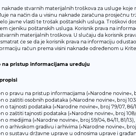
u naknade stvarnih materijalnih troškova za usluge koje ni
uje na način da u visinu naknade zaračuna prosječnu trž
ijelo javne vlasti te trošak poštanskih usluga. Troškovi 
em cjeniku poštanskih usluga. Korisnik prava na informacij
 stvarnih materijalnih troškova. U slučaju da korisnik pra
, smatrat će se da je korisnik prava na informaciju odusta
formaciju račun prema visini naknade određenom u Kriter
 na pristup informacijama uređuju
propisi
on o pravu na pristup informacijama (»Narodne novine«, br
n o zaštiti osobnih podataka (»Narodne novine«, broj 103/03
on o tajnosti podataka (»Narodne novine«, broj 79/07, 86/1
n o zaštiti tajnosti podataka (»Narodne novine«, broj 108/
n o medijima (»Narodne novine«, broj 59/04, 84/11, 81/13),
on o arhivskom gradivu i arhivima (»Narodne novine«, broj 1
on o sustavu državne uprave u odnosima uprave i građana 