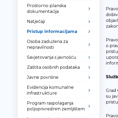
Prostorno-planska
Pravo
dokumentacija
dobiv
objav
Natječaji
zakon
Pristup informacijama
Pravo
Osoba zadužena za
o pra
nepravilnosti
prist
Savjetovanja s javnošću
upora
inform
Zaštita osobnih podataka
Služb
Javne površine
Evidencija komunalne
Grad 
infrastrukture
su ja
prist
Program raspolaganja
poljoprivrednim zemljištem
Pravo