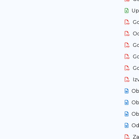
Up
Go
Od
Go
Go
Go
Iz
Ob
Obr
Ob
Od
Za