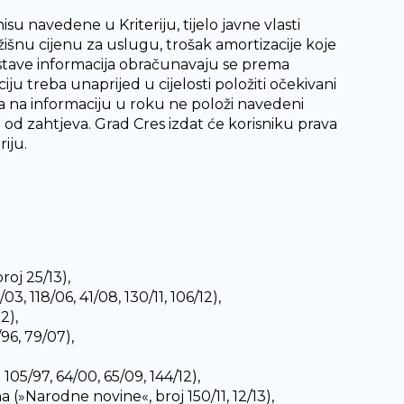
su navedene u Kriteriju, tijelo javne vlasti
išnu cijenu za uslugu, trošak amortizacije koje
dostave informacija obračunavaju se prema
u treba unaprijed u cijelosti položiti očekivani
va na informaciju u roku ne položi navedeni
o od zahtjeva. Grad Cres izdat će korisniku prava
iju.
oj 25/13),
, 118/06, 41/08, 130/11, 106/12),
2),
96, 79/07),
05/97, 64/00, 65/09, 144/12),
(»Narodne novine«, broj 150/11, 12/13),