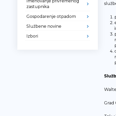
Imenovanje privremenog
služb
zastupnika
Gospodarenje otpadom
Službene novine
Izbori
Služb
Walte
Grad 