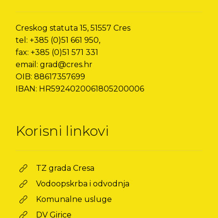
Creskog statuta 15, 51557 Cres
tel: +385 (0)51 661 950,
fax: +385 (0)51 571 331
email: grad@cres.hr
OIB: 88617357699
IBAN: HR5924020061805200006
Korisni linkovi
TZ grada Cresa
Vodoopskrba i odvodnja
Komunalne usluge
DV Girice