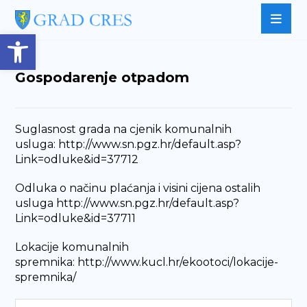
Open toolbar
Gospodarenje otpadom
Suglasnost grada na cjenik komunalnih
usluga:
http://www.sn.pgz.hr/default.asp?
Link=odluke&id=37712
Odluka o načinu plaćanja i visini cijena ostalih
usluga
http://www.sn.pgz.hr/default.asp?
Link=odluke&id=37711
Lokacije komunalnih
spremnika:
http://www.kucl.hr/ekootoci/lokacije-
spremnika/