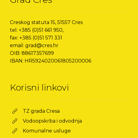
Creskog statuta 15, 51557 Cres
tel: +385 (0)51 661 950,
fax: +385 (0)51 571 331
email: grad@cres.hr
OIB: 88617357699
IBAN: HR5924020061805200006
Korisni linkovi
TZ grada Cresa
Vodoopskrba i odvodnja
Komunalne usluge