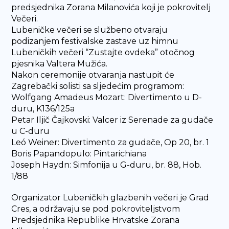
predsjednika Zorana Milanovića koji je pokrovitelj
Večeri.
Lubeničke večeri se službeno otvaraju
podizanjem festivalske zastave uz himnu
Lubeničkih večeri “Zustajte ovdeka” otočnog
pjesnika Valtera Mužića.
Nakon ceremonije otvaranja nastupit će
Zagrebački solisti sa sljedećim programom:
Wolfgang Amadeus Mozart: Divertimento u D-
duru, K136/125a
Petar Iljič Čajkovski: Valcer iz Serenade za gudače
u C-duru
Leó Weiner: Divertimento za gudače, Op 20, br. 1
Boris Papandopulo: Pintarichiana
Joseph Haydn: Simfonija u G-duru, br. 88, Hob.
1/88
Organizator Lubeničkih glazbenih večeri je Grad
Cres, a održavaju se pod pokroviteljstvom
Predsjednika Republike Hrvatske Zorana