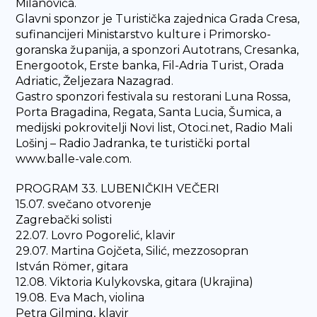
Milanovića.
Glavni sponzor je Turistička zajednica Grada Cresa,
sufinancijeri Ministarstvo kulture i Primorsko-
goranska županija, a sponzori Autotrans, Cresanka,
Energootok, Erste banka, Fil-Adria Turist, Orada
Adriatic, Željezara Nazagrad.
Gastro sponzori festivala su restorani Luna Rossa,
Porta Bragadina, Regata, Santa Lucia, Šumica, a
medijski pokrovitelji Novi list, Otoci.net, Radio Mali
Lošinj – Radio Jadranka, te turistički portal
www.balle-vale.com.
PROGRAM 33. LUBENIČKIH VEČERI
15.07. svečano otvorenje
Zagrebački solisti
22.07. Lovro Pogorelić, klavir
29.07. Martina Gojčeta, Silić, mezzosopran
István Römer, gitara
12.08. Viktoria Kulykovska, gitara (Ukrajina)
19.08. Eva Mach, violina
Petra Gilming, klavir