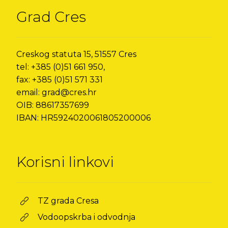
Grad Cres
Creskog statuta 15, 51557 Cres
tel: +385 (0)51 661 950,
fax: +385 (0)51 571 331
email: grad@cres.hr
OIB: 88617357699
IBAN: HR5924020061805200006
Korisni linkovi
TZ grada Cresa
Vodoopskrba i odvodnja