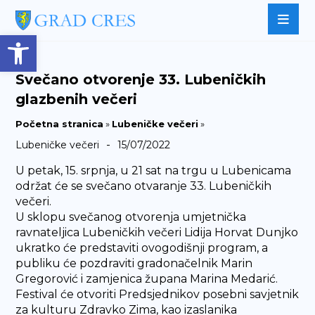
Open toolbar
Svečano otvorenje 33. Lubeničkih
glazbenih večeri
Početna stranica
»
Lubeničke večeri
»
-
Lubeničke večeri
15/07/2022
U petak, 15. srpnja, u 21 sat na trgu u Lubenicama
održat će se svečano otvaranje 33. Lubeničkih
večeri.
U sklopu svečanog otvorenja umjetnička
ravnateljica Lubeničkih večeri Lidija Horvat Dunjko
ukratko će predstaviti ovogodišnji program, a
publiku će pozdraviti gradonačelnik Marin
Gregorović i zamjenica župana Marina Medarić.
Festival će otvoriti Predsjednikov posebni savjetnik
za kulturu Zdravko Zima, kao izaslanika