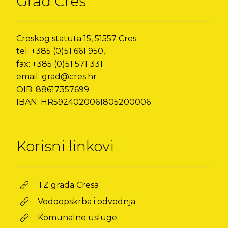
Grad Cres
Creskog statuta 15, 51557 Cres
tel: +385 (0)51 661 950,
fax: +385 (0)51 571 331
email: grad@cres.hr
OIB: 88617357699
IBAN: HR5924020061805200006
Korisni linkovi
TZ grada Cresa
Vodoopskrba i odvodnja
Komunalne usluge