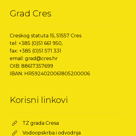
Grad Cres
Creskog statuta 15, 51557 Cres
tel: +385 (0)51 661 950,
fax: +385 (0)51 571 331
email: grad@cres.hr
OIB: 88617357699
IBAN: HR5924020061805200006
Korisni linkovi
TZ grada Cresa
Vodoopskrba i odvodnja