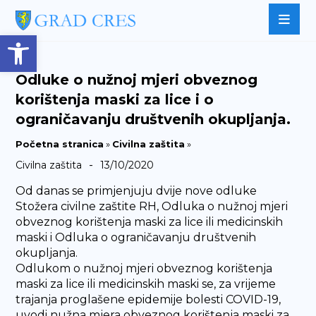
Open toolbar
Odluke o nužnoj mjeri obveznog
korištenja maski za lice i o
ograničavanju društvenih okupljanja.
Početna stranica
»
Civilna zaštita
»
-
Civilna zaštita
13/10/2020
Od danas se primjenjuju dvije nove odluke
Stožera civilne zaštite RH, Odluka o nužnoj mjeri
obveznog korištenja maski za lice ili medicinskih
maski i Odluka o ograničavanju društvenih
okupljanja.
Odlukom o nužnoj mjeri obveznog korištenja
maski za lice ili medicinskih maski se, za vrijeme
trajanja proglašene epidemije bolesti COVID-19,
uvodi nužna mjera obveznog korištenja maski za