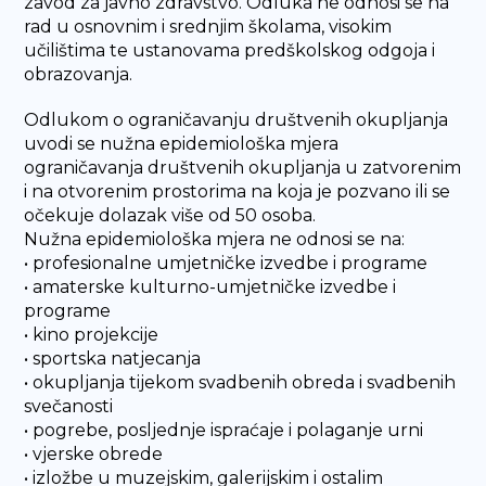
zavod za javno zdravstvo. Odluka ne odnosi se na
rad u osnovnim i srednjim školama, visokim
učilištima te ustanovama predškolskog odgoja i
obrazovanja.
Odlukom o ograničavanju društvenih okupljanja
uvodi se nužna epidemiološka mjera
ograničavanja društvenih okupljanja u zatvorenim
i na otvorenim prostorima na koja je pozvano ili se
očekuje dolazak više od 50 osoba.
Nužna epidemiološka mjera ne odnosi se na:
• profesionalne umjetničke izvedbe i programe
• amaterske kulturno-umjetničke izvedbe i
programe
• kino projekcije
• sportska natjecanja
• okupljanja tijekom svadbenih obreda i svadbenih
svečanosti
• pogrebe, posljednje ispraćaje i polaganje urni
• vjerske obrede
• izložbe u muzejskim, galerijskim i ostalim