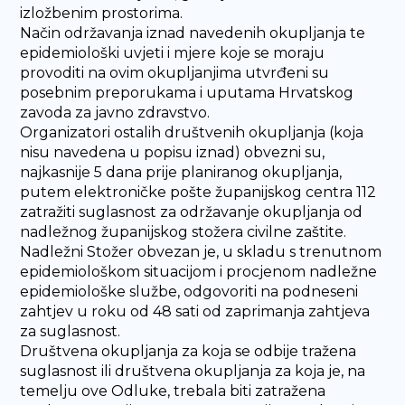
izložbenim prostorima.
Način održavanja iznad navedenih okupljanja te
epidemiološki uvjeti i mjere koje se moraju
provoditi na ovim okupljanjima utvrđeni su
posebnim preporukama i uputama Hrvatskog
zavoda za javno zdravstvo.
Organizatori ostalih društvenih okupljanja (koja
nisu navedena u popisu iznad) obvezni su,
najkasnije 5 dana prije planiranog okupljanja,
putem elektroničke pošte županijskog centra 112
zatražiti suglasnost za održavanje okupljanja od
nadležnog županijskog stožera civilne zaštite.
Nadležni Stožer obvezan je, u skladu s trenutnom
epidemiološkom situacijom i procjenom nadležne
epidemiološke službe, odgovoriti na podneseni
zahtjev u roku od 48 sati od zaprimanja zahtjeva
za suglasnost.
Društvena okupljanja za koja se odbije tražena
suglasnost ili društvena okupljanja za koja je, na
temelju ove Odluke, trebala biti zatražena