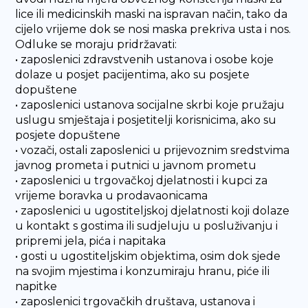
lice ili medicinskih maski na ispravan način, tako da
cijelo vrijeme dok se nosi maska prekriva usta i nos.
Odluke se moraju pridržavati:
• zaposlenici zdravstvenih ustanova i osobe koje
dolaze u posjet pacijentima, ako su posjete
dopuštene
• zaposlenici ustanova socijalne skrbi koje pružaju
uslugu smještaja i posjetitelji korisnicima, ako su
posjete dopuštene
• vozači, ostali zaposlenici u prijevoznim sredstvima
javnog prometa i putnici u javnom prometu
• zaposlenici u trgovačkoj djelatnosti i kupci za
vrijeme boravka u prodavaonicama
• zaposlenici u ugostiteljskoj djelatnosti koji dolaze
u kontakt s gostima ili sudjeluju u posluživanju i
pripremi jela, pića i napitaka
• gosti u ugostiteljskim objektima, osim dok sjede
na svojim mjestima i konzumiraju hranu, piće ili
napitke
• zaposlenici trgovačkih društava, ustanova i