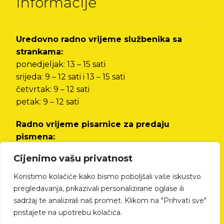
Informacije
Uredovno radno vrijeme službenika sa
strankama:
ponedjeljak: 13 – 15 sati
srijeda: 9 – 12 sati i 13 – 15 sati
četvrtak: 9 – 12 sati
petak: 9 – 12 sati
Radno vrijeme pisarnice za predaju
pismena:
od ponedjeljka do petka od 8 do 12 sati i od 13
Cijenimo vašu privatnost
do 15 sati
Koristimo kolačiće kako bismo poboljšali vaše iskustvo
Izjava o pristupačnosti
pregledavanja, prikazivali personalizirane oglase ili
sadržaj te analizirali naš promet. Klikom na "Prihvati sve"
pristajete na upotrebu kolačića.