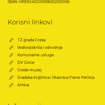
IBAN: HR5924020061805200006
Korisni linkovi
TZ grada Cresa
Vodoopskrba i odvodnja
Komunalne usluge
DV Girice
Creski muzej
Gradska knjižnica i čitaonica Frane Petrića
Arhiva