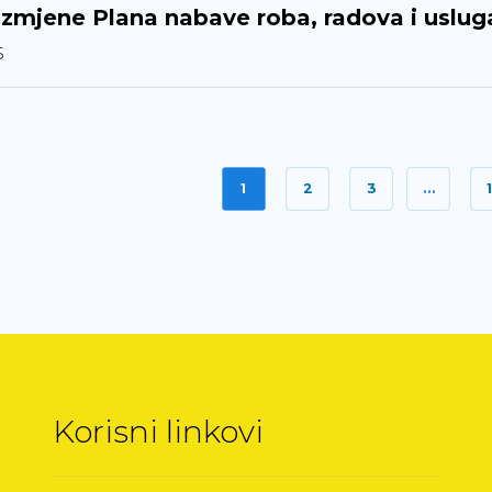
izmjene Plana nabave roba, radova i uslug
5
1
2
3
…
Korisni linkovi