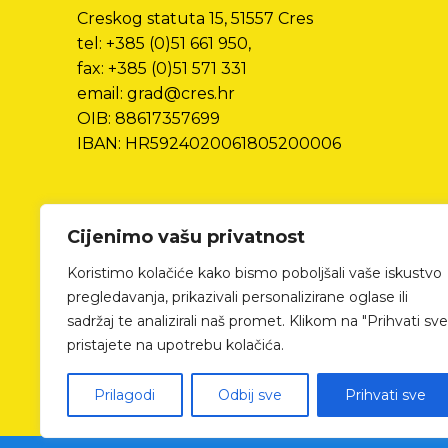
Creskog statuta 15, 51557 Cres
tel: +385 (0)51 661 950,
fax: +385 (0)51 571 331
email: grad@cres.hr
OIB: 88617357699
IBAN: HR5924020061805200006
Cijenimo vašu privatnost
Koristimo kolačiće kako bismo poboljšali vaše iskustvo
pregledavanja, prikazivali personalizirane oglase ili
sadržaj te analizirali naš promet. Klikom na "Prihvati sve
pristajete na upotrebu kolačića.
Prilagodi
Odbij sve
Prihvati sve