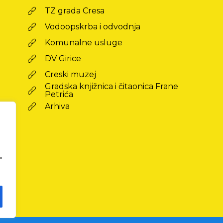
TZ grada Cresa
Vodoopskrba i odvodnja
Komunalne usluge
DV Girice
Creski muzej
Gradska knjižnica i čitaonica Frane
Petrića
Arhiva
"