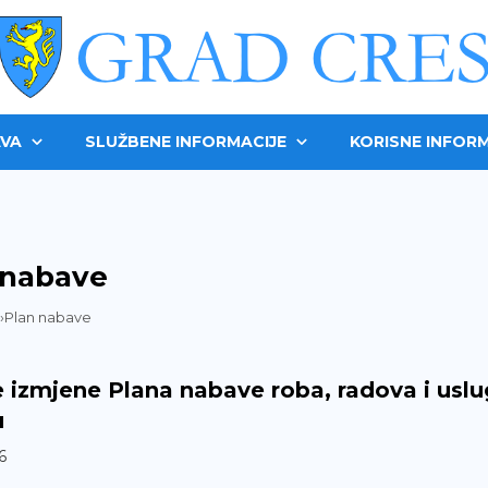
VA
SLUŽBENE INFORMACIJE
KORISNE INFORM
 nabave
›
Plan nabave
izmjene Plana nabave roba, radova i uslu
u
6