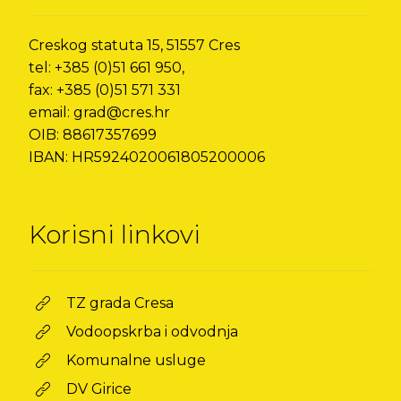
Creskog statuta 15, 51557 Cres
tel: +385 (0)51 661 950,
fax: +385 (0)51 571 331
email: grad@cres.hr
OIB: 88617357699
IBAN: HR5924020061805200006
Korisni linkovi
TZ grada Cresa
Vodoopskrba i odvodnja
Komunalne usluge
DV Girice