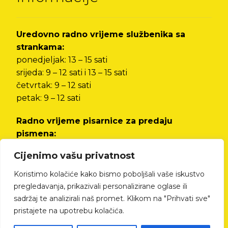
Uredovno radno vrijeme službenika sa
strankama:
ponedjeljak: 13 – 15 sati
srijeda: 9 – 12 sati i 13 – 15 sati
četvrtak: 9 – 12 sati
petak: 9 – 12 sati
Radno vrijeme pisarnice za predaju
pismena:
od ponedjeljka do petka od 8 do 12 sati i od 13
Cijenimo vašu privatnost
do 15 sati
Koristimo kolačiće kako bismo poboljšali vaše iskustvo
Izjava o pristupačnosti
pregledavanja, prikazivali personalizirane oglase ili
sadržaj te analizirali naš promet. Klikom na "Prihvati sve"
pristajete na upotrebu kolačića.