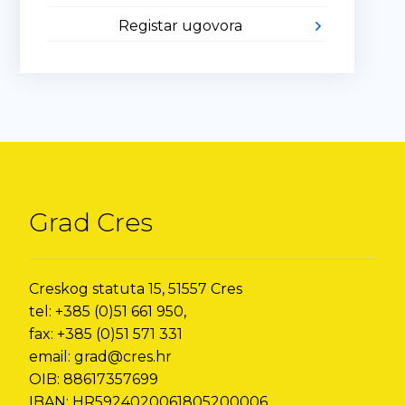
Registar ugovora
Grad Cres
Creskog statuta 15, 51557 Cres
tel: +385 (0)51 661 950,
fax: +385 (0)51 571 331
email: grad@cres.hr
OIB: 88617357699
IBAN: HR5924020061805200006