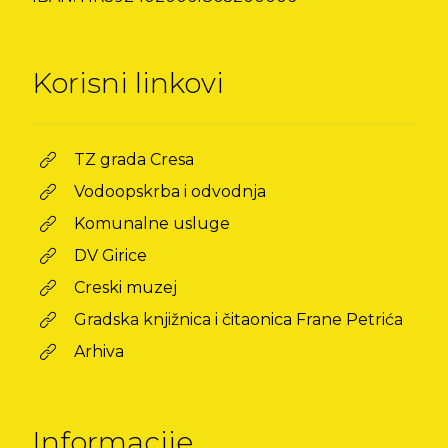
Korisni linkovi
TZ grada Cresa
Vodoopskrba i odvodnja
Komunalne usluge
DV Girice
Creski muzej
Gradska knjižnica i čitaonica Frane Petrića
Arhiva
Informacije