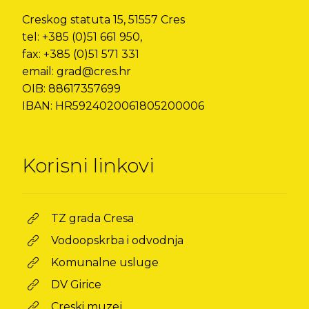
Creskog statuta 15, 51557 Cres
tel: +385 (0)51 661 950,
fax: +385 (0)51 571 331
email: grad@cres.hr
OIB: 88617357699
IBAN: HR5924020061805200006
Korisni linkovi
TZ grada Cresa
Vodoopskrba i odvodnja
Komunalne usluge
DV Girice
Creski muzej