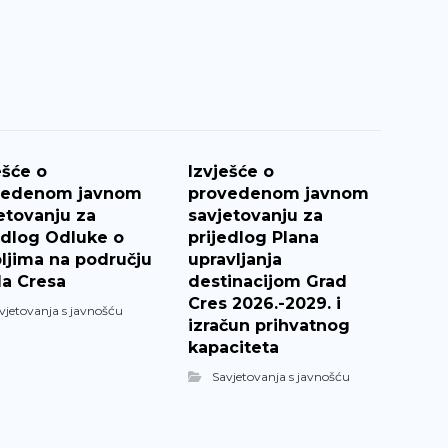
ešće o
Izvješće o
vedenom javnom
provedenom javnom
etovanju za
savjetovanju za
edlog Odluke o
prijedlog Plana
ljima na području
upravljanja
a Cresa
destinacijom Grad
Cres 2026.-2029. i
vjetovanja s javnošću
izračun prihvatnog
kapaciteta
Savjetovanja s javnošću