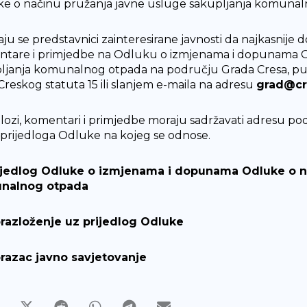
e o načinu pružanja javne usluge sakupljanja komunal
ju se predstavnici zainteresirane javnosti da najkasnije d
tare i primjedbe na Odluku o izmjenama i dopunama O
ljanja komunalnog otpada na području Grada Cresa, put
 Creskog statuta 15 ili slanjem e-maila na adresu
grad@cr
dlozi, komentari i primjedbe moraju sadržavati adresu podno
a prijedloga Odluke na kojeg se odnose.
ijedlog Odluke o izmjenama i dopunama Odluke o na
nalnog otpada
razloženje uz prijedlog Odluke
razac javno savjetovanje