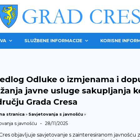
VA
SLUŽBENE INFORMACIJE
KORISNE INFORM
jedlog Odluke o izmjenama i do
žanja javne usluge sakupljanja
ručju Grada Cresa
na stranica
»
Savjetovanja s javnošću
»
-
ovanja s javnošću
28/11/2025
Cres objavljuje savjetovanje s zainteresiranom javnošć