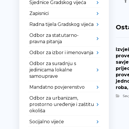
Sjednice Gradskog vijeća
Zapisnici
Radna tijela Gradskog vijeća
Ost
Odbor za statutarno-
pravna pitanja
Izvje
Odbor za izbor i imenovanja
prov
savje
Odbor za suradnju s
prije
jedinicama lokalne
prov
samouprave
jedn
Mandatno povjerenstvo
roba,
Sav
Odbor za urbanizam,
prostorno uređenje i zaštitu
okoliša
Socijalno vijeće