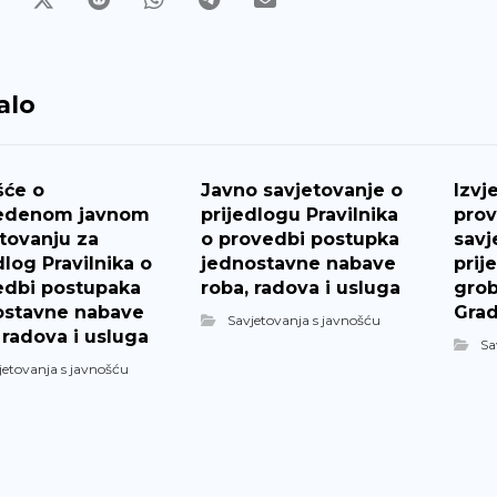
alo
šće o
Javno savjetovanje o
Izvj
edenom javnom
prijedlogu Pravilnika
pro
tovanju za
o provedbi postupka
savj
dlog Pravilnika o
jednostavne nabave
prij
edbi postupaka
roba, radova i usluga
grob
ostavne nabave
Grad
Savjetovanja s javnošću
 radova i usluga
Sa
jetovanja s javnošću