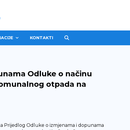
ACIJE
KONTAKTI
punama Odluke o načinu
 komunalnog otpada na
u za Prijedlog Odluke o izmjenama i dopunama