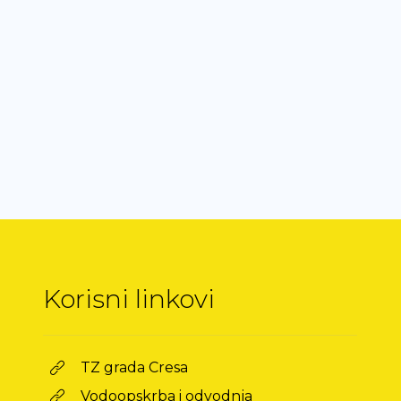
Korisni linkovi
TZ grada Cresa
Vodoopskrba i odvodnja