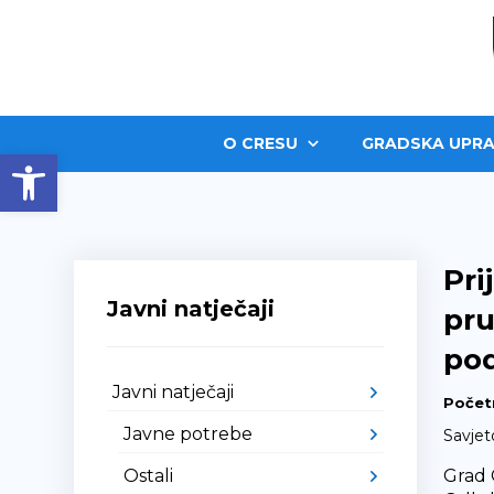
O CRESU
GRADSKA UPRA
Open toolbar
Pri
Javni natječaji
pru
pod
Javni natječaji
Počet
Javne potrebe
Savjet
Ostali
Grad 