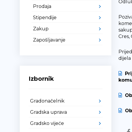
Odluk
Prodaja
Poziva
Stipendije
komen
Zakup
sakup
Cres,
Zapošljavanje
Prije
dijel
Pr
Izbornik
komu
Ob
Gradonačelnik
Ob
Gradska uprava
Gradsko vijeće