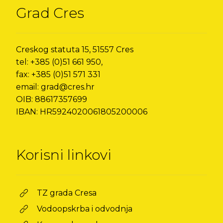
Grad Cres
Creskog statuta 15, 51557 Cres
tel: +385 (0)51 661 950,
fax: +385 (0)51 571 331
email: grad@cres.hr
OIB: 88617357699
IBAN: HR5924020061805200006
Korisni linkovi
TZ grada Cresa
Vodoopskrba i odvodnja