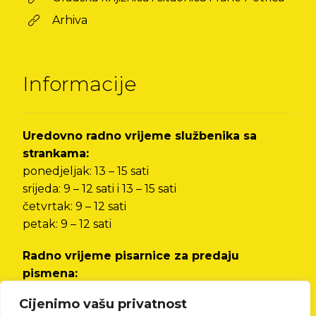
Arhiva
Informacije
Uredovno radno vrijeme službenika sa
strankama:
ponedjeljak: 13 – 15 sati
srijeda: 9 – 12 sati i 13 – 15 sati
četvrtak: 9 – 12 sati
petak: 9 – 12 sati
Radno vrijeme pisarnice za predaju
pismena:
od ponedjeljka do petka od 8 do 12 sati i od 13
Cijenimo vašu privatnost
do 15 sati