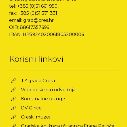
tel: +385 (0)51 661 950,
fax: +385 (0)51 571 331
email: grad@cres.hr
OIB: 88617357699
IBAN: HR5924020061805200006
Korisni linkovi
TZ grada Cresa
Vodoopskrba i odvodnja
Komunalne usluge
DV Girice
Creski muzej
Gradska knjižnica i čitaonica Frane Petrića