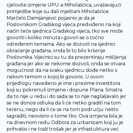
cjelovite izmjene UPU-a Miholašćica, uvažavajući
primjedbe koje su dali mještani Miholašćice.
Marčelo Damijanjević pojasnio je da je
Poslovnikom Gradskog vijeća predviđeno na koji
način teče sjednica Gradskog vijeća, tko sve može
govoriti i koliko minuta i govori se o točno
određenim temama. Ako se dozvoli na sjednici
obraćanje građana, onda bi to bilo kršenje
Poslovnika. Vijećnici su tu da prezentiraju mišljenja
građana jer ako se nekome dozvoli, onda se otvara
mogućnost da na svaku sjednicu dođe netko s
nekom temom o kojoj bi govorio. U ovom
prijedlogu navedeno je ime i prezime investitora
koji su pokrenuli izmjene i dopune Plana. Smatra
da to nije u redu i do sada se to nije naglašavalo jer
se ne donosi odluka da li će netko graditi na tom
terenu, nego da li će se na tom području nešto
sagraditi, neovisno o tome tko. Ova izmjena bila je
na dnevnom redu Odbora za urbanizam koji ju je
prihvatio i ne traži trošak jer je infrastuktura već