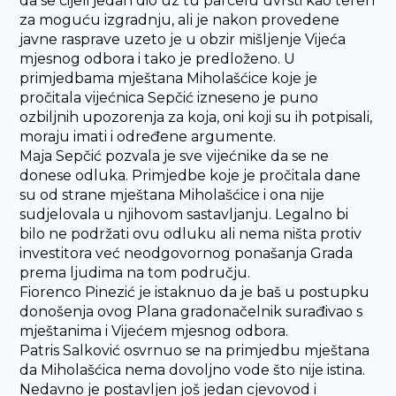
da se cijeli jedan dio uz tu parcelu uvrsti kao teren
za moguću izgradnju, ali je nakon provedene
javne rasprave uzeto je u obzir mišljenje Vijeća
mjesnog odbora i tako je predloženo. U
primjedbama mještana Miholašćice koje je
pročitala vijećnica Sepčić izneseno je puno
ozbiljnih upozorenja za koja, oni koji su ih potpisali,
moraju imati i određene argumente.
Maja Sepčić pozvala je sve vijećnike da se ne
donese odluka. Primjedbe koje je pročitala dane
su od strane mještana Miholašćice i ona nije
sudjelovala u njihovom sastavljanju. Legalno bi
bilo ne podržati ovu odluku ali nema ništa protiv
investitora već neodgovornog ponašanja Grada
prema ljudima na tom području.
Fiorenco Pinezić je istaknuo da je baš u postupku
donošenja ovog Plana gradonačelnik surađivao s
mještanima i Vijećem mjesnog odbora.
Patris Salković osvrnuo se na primjedbu mještana
da Miholašćica nema dovoljno vode što nije istina.
Nedavno je postavljen još jedan cjevovod i