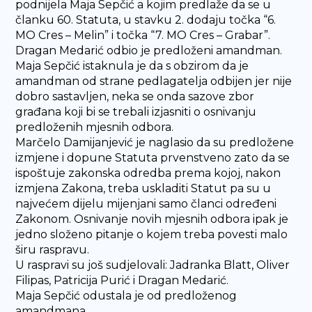
podnijela Maja Sepčić a kojim predlaže da se u
članku 60. Statuta, u stavku 2. dodaju točka “6.
MO Cres – Melin” i točka “7. MO Cres – Grabar”.
Dragan Medarić odbio je predloženi amandman.
Maja Sepčić istaknula je da s obzirom da je
amandman od strane pedlagatelja odbijen jer nije
dobro sastavljen, neka se onda sazove zbor
građana koji bi se trebali izjasniti o osnivanju
predloženih mjesnih odbora.
Marčelo Damijanjević je naglasio da su predložene
izmjene i dopune Statuta prvenstveno zato da se
ispoštuje zakonska odredba prema kojoj, nakon
izmjena Zakona, treba uskladiti Statut pa su u
najvećem dijelu mijenjani samo članci određeni
Zakonom. Osnivanje novih mjesnih odbora ipak je
jedno složeno pitanje o kojem treba povesti malo
širu raspravu.
U raspravi su još sudjelovali: Jadranka Blatt, Oliver
Filipas, Patricija Purić i Dragan Medarić.
Maja Sepčić odustala je od predloženog
amandmana.