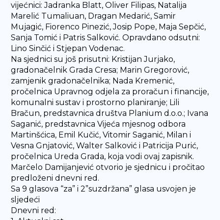
vijećnici: Jadranka Blatt, Oliver Filipas, Natalija
Marelić Tumaliuan, Dragan Medarić, Samir
Mujagić, Fiorenco Pinezić, Josip Pope, Maja Sepčić,
Sanja Tomić i Patris Salković. Opravdano odsutni:
Lino Sinčić i Stjepan Vodenac.
Na sjednici su još prisutni: Kristijan Jurjako,
gradonačelnik Grada Cresa; Marin Gregorović,
zamjenik gradonačelnika; Nada Kremenić,
pročelnica Upravnog odjela za proračun i financije,
komunalni sustav i prostorno planiranje; Lili
Bračun, predstavnica društva Planium d.o.o.; Ivana
Saganić, predstavnica Vijeća mjesnog odbora
Martinšćica, Emil Kučić, Vitomir Saganić, Milan i
Vesna Gnjatović, Walter Salković i Patricija Purić,
pročelnica Ureda Grada, koja vodi ovaj zapisnik.
Marčelo Damijanjević otvorio je sjednicu i pročitao
predloženi dnevni red.
Sa 9 glasova “za” i 2”suzdržana” glasa usvojen je
sljedeći
Dnevni red: