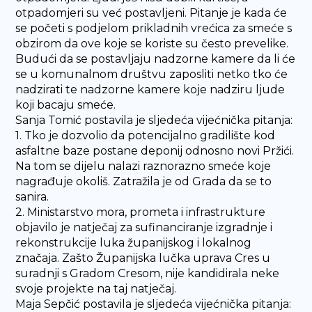
otpadomjeri su već postavljeni. Pitanje je kada će
se početi s podjelom prikladnih vrećica za smeće s
obzirom da ove koje se koriste su često prevelike.
Budući da se postavljaju nadzorne kamere da li će
se u komunalnom društvu zaposliti netko tko će
nadzirati te nadzorne kamere koje nadziru ljude
koji bacaju smeće.
Sanja Tomić postavila je sljedeća vijećnička pitanja:
1. Tko je dozvolio da potencijalno gradilište kod
asfaltne baze postane deponij odnosno novi Pržići.
Na tom se dijelu nalazi raznorazno smeće koje
nagrađuje okoliš. Zatražila je od Grada da se to
sanira.
2. Ministarstvo mora, prometa i infrastrukture
objavilo je natječaj za sufinanciranje izgradnje i
rekonstrukcije luka županijskog i lokalnog
značaja. Zašto Županijska lučka uprava Cres u
suradnji s Gradom Cresom, nije kandidirala neke
svoje projekte na taj natječaj.
Maja Sepčić postavila je sljedeća vijećnička pitanja: