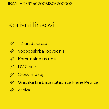
IBAN: HR5924020061805200006
Korisni linkovi
TZ grada Cresa
Vodoopskrba i odvodnja
Komunalne usluge
DV Girice
Creski muzej
Gradska knjižnica i čitaonica Frane Petrića
Arhiva