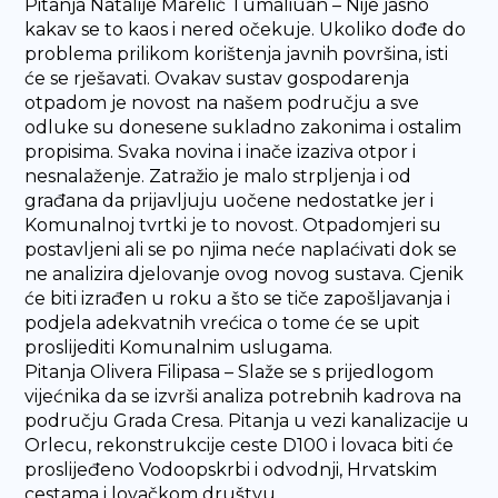
Pitanja Natalije Marelić Tumaliuan – Nije jasno
kakav se to kaos i nered očekuje. Ukoliko dođe do
problema prilikom korištenja javnih površina, isti
će se rješavati. Ovakav sustav gospodarenja
otpadom je novost na našem području a sve
odluke su donesene sukladno zakonima i ostalim
propisima. Svaka novina i inače izaziva otpor i
nesnalaženje. Zatražio je malo strpljenja i od
građana da prijavljuju uočene nedostatke jer i
Komunalnoj tvrtki je to novost. Otpadomjeri su
postavljeni ali se po njima neće naplaćivati dok se
ne analizira djelovanje ovog novog sustava. Cjenik
će biti izrađen u roku a što se tiče zapošljavanja i
podjela adekvatnih vrećica o tome će se upit
proslijediti Komunalnim uslugama.
Pitanja Olivera Filipasa – Slaže se s prijedlogom
vijećnika da se izvrši analiza potrebnih kadrova na
području Grada Cresa. Pitanja u vezi kanalizacije u
Orlecu, rekonstrukcije ceste D100 i lovaca biti će
proslijeđeno Vodoopskrbi i odvodnji, Hrvatskim
cestama i lovačkom društvu.