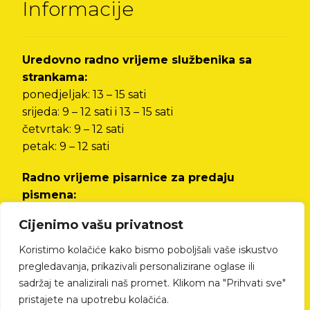
Informacije
Uredovno radno vrijeme službenika sa
strankama:
ponedjeljak: 13 – 15 sati
srijeda: 9 – 12 sati i 13 – 15 sati
četvrtak: 9 – 12 sati
petak: 9 – 12 sati
Radno vrijeme pisarnice za predaju
pismena:
od ponedjeljka do petka od 8 do 12 sati i od 13
Cijenimo vašu privatnost
do 15 sati
Koristimo kolačiće kako bismo poboljšali vaše iskustvo
Izjava o pristupačnosti
pregledavanja, prikazivali personalizirane oglase ili
sadržaj te analizirali naš promet. Klikom na "Prihvati sve"
pristajete na upotrebu kolačića.