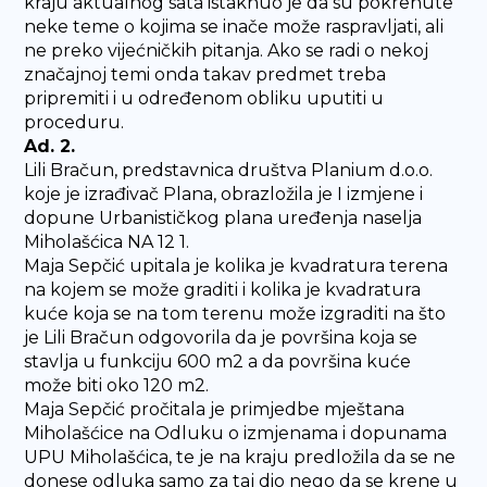
kraju aktualnog sata istaknuo je da su pokrenute
neke teme o kojima se inače može raspravljati, ali
ne preko vijećničkih pitanja. Ako se radi o nekoj
značajnoj temi onda takav predmet treba
pripremiti i u određenom obliku uputiti u
proceduru.
Ad. 2.
Lili Bračun, predstavnica društva Planium d.o.o.
koje je izrađivač Plana, obrazložila je I izmjene i
dopune Urbanističkog plana uređenja naselja
Miholašćica NA 12 1.
Maja Sepčić upitala je kolika je kvadratura terena
na kojem se može graditi i kolika je kvadratura
kuće koja se na tom terenu može izgraditi na što
je Lili Bračun odgovorila da je površina koja se
stavlja u funkciju 600 m2 a da površina kuće
može biti oko 120 m2.
Maja Sepčić pročitala je primjedbe mještana
Miholašćice na Odluku o izmjenama i dopunama
UPU Miholašćica, te je na kraju predložila da se ne
donese odluka samo za taj dio nego da se krene u