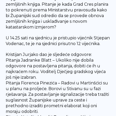
zemljišnih knjiga. Pitanje je kada Grad Cres planira
to pokrenuti prema Ministarstvu pravosuđa kako
bi Županijski sud odredio da se provede obnova
zemljišnih knjiga i usklađivanje s novom
katastarskom izmjerom?
U 14.25 sati na sjednicu je pristupio vijećnik Stjepan
Vodenac, te je na sjednici prisutno 12 vijećnika.
Kristijan Jurjako dao je sljedeće odgovore:
Pitanja Jadranke Blatt – Ukoliko nije dobila
odgovore na postavljena pitanja, dobiti će ih u
najkraćem roku. Voditelj Dječjeg gradskog vijeća
još nije izabran.
Pitanja Fiorenca Pinezića – Radovi u Martinšćici su
u planu na proljeće. Borovi u Stivanu su u fazi
rješavanja. Za postavljanje signalizacije treba tražiti
suglasnost Županijske uprave za ceste i
prethodno izraditi prometni elaborat koji oni
moraju odobriti.