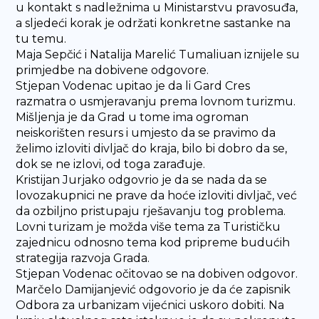
u kontakt s nadležnima u Ministarstvu pravosuđa,
a sljedeći korak je održati konkretne sastanke na
tu temu.
Maja Sepčić i Natalija Marelić Tumaliuan iznijele su
primjedbe na dobivene odgovore.
Stjepan Vodenac upitao je da li Gard Cres
razmatra o usmjeravanju prema lovnom turizmu.
Mišljenja je da Grad u tome ima ogroman
neiskorišten resurs i umjesto da se pravimo da
želimo izloviti divljač do kraja, bilo bi dobro da se,
dok se ne izlovi, od toga zarađuje.
Kristijan Jurjako odgovrio je da se nada da se
lovozakupnici ne prave da hoće izloviti divljač, već
da ozbiljno pristupaju rješavanju tog problema.
Lovni turizam je možda više tema za Turističku
zajednicu odnosno tema kod pripreme budućih
strategija razvoja Grada.
Stjepan Vodenac očitovao se na dobiven odgovor.
Marčelo Damijanjević odgovorio je da će zapisnik
Odbora za urbanizam vijećnici uskoro dobiti. Na