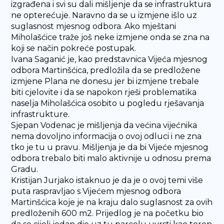
izgrađena i svi su dali mišljenje da se infrastruktura
ne opterećuje. Naravno da se u izmjene išlo uz
suglasnost mjesnog odbora. Ako mještani
Miholašćice traže još neke izmjene onda se zna na
koji se način pokreće postupak.
Ivana Saganić je, kao predstavnica Vijeća mjesnog
odbora Martinšćica, predložila da se predložene
izmjene Plana ne donesu jer bi izmjene trebale
biti cjelovite i da se napokon rješi problematika
naselja Miholašćica osobito u pogledu rješavanja
infrastrukture.
Sjepan Vodenac je mišljenja da većina vijećnika
nema dovoljno informacija o ovoj odluci i ne zna
tko je tu u pravu. Mišljenja je da bi Vijeće mjesnog
odbora trebalo biti malo aktivnije u odnosu prema
Gradu.
Kristijan Jurjako istaknuo je da je o ovoj temi više
puta raspravljao s Vijećem mjesnog odbora
Martinšćica koje je na kraju dalo suglasnost za ovih
predloženih 600 m2. Prijedlog je na početku bio