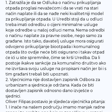
1. Zatražila je da se Odluka o načinu prikupljanja
otpada proglasi nevažećom i da se vrati na stari
način naplate ili da se nađe neki kvalitetniji model
za prikupljanje otpada. U Uredbi stoji da u odluci
treba imati odredbu o cijeni minimalne usluge
koje odredbe u našoj odluci nema. Nema odredbi
o načinu naplate za pravne osobe, nego samo za
građane. Isto tako, davatelj usluge mora osigurati
odvojeno prikupljanje biootpada i komunalnog
otpada što ovdje neće biti osigurano i takav otpad
će ići u iste spremnike, čime se krši Uredba. Da li
postoje ikakve sankcije za komunalno društvo ako
ne izvršava svoju usluge na propisani način jer bi i s
tim građani trebali biti upoznati.
2. Vijećnicima nije dostavljen zapisnik Odbora za
urbanizam a sjednica je održana. Kada će biti
dostavljen zapisnik odnosno dano izvješće o
sjednici.
Oliver Filipas postavio je sljedeća vijećnička pitanja:
1. I inače na našem području imamo manjak radne