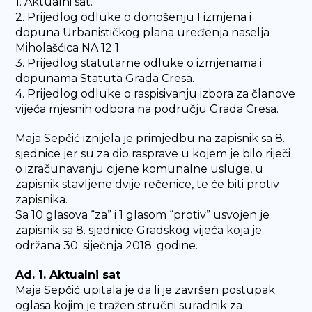
1. Aktualni sat.
2. Prijedlog odluke o donošenju I izmjena i
dopuna Urbanističkog plana uređenja naselja
Miholašćica NA 12 1
3. Prijedlog statutarne odluke o izmjenama i
dopunama Statuta Grada Cresa.
4. Prijedlog odluke o raspisivanju izbora za članove
vijeća mjesnih odbora na području Grada Cresa.
Maja Sepčić iznijela je primjedbu na zapisnik sa 8.
sjednice jer su za dio rasprave u kojem je bilo riječi
o izračunavanju cijene komunalne usluge, u
zapisnik stavljene dvije rečenice, te će biti protiv
zapisnika.
Sa 10 glasova “za” i 1 glasom “protiv” usvojen je
zapisnik sa 8. sjednice Gradskog vijeća koja je
održana 30. siječnja 2018. godine.
Ad. 1. Aktualni sat
Maja Sepčić upitala je da li je završen postupak
oglasa kojim je tražen stručni suradnik za