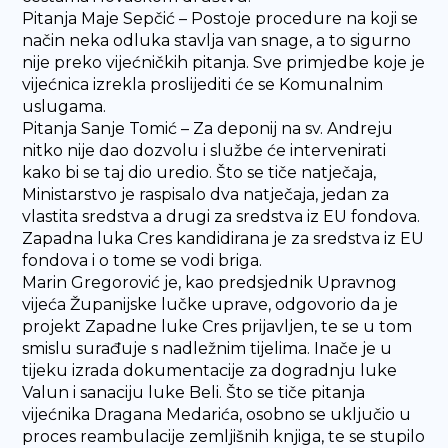
Pitanja Maje Sepčić – Postoje procedure na koji se
način neka odluka stavlja van snage, a to sigurno
nije preko vijećničkih pitanja. Sve primjedbe koje je
vijećnica izrekla proslijediti će se Komunalnim
uslugama.
Pitanja Sanje Tomić – Za deponij na sv. Andreju
nitko nije dao dozvolu i službe će intervenirati
kako bi se taj dio uredio. Što se tiče natječaja,
Ministarstvo je raspisalo dva natječaja, jedan za
vlastita sredstva a drugi za sredstva iz EU fondova.
Zapadna luka Cres kandidirana je za sredstva iz EU
fondova i o tome se vodi briga.
Marin Gregorović je, kao predsjednik Upravnog
vijeća Županijske lučke uprave, odgovorio da je
projekt Zapadne luke Cres prijavljen, te se u tom
smislu surađuje s nadležnim tijelima. Inače je u
tijeku izrada dokumentacije za dogradnju luke
Valun i sanaciju luke Beli. Što se tiče pitanja
vijećnika Dragana Medarića, osobno se uključio u
proces reambulacije zemljišnih knjiga, te se stupilo