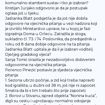
komunalno-stambeni sustav i tko je izabran?
Kristijan Jurjako odgovorio je da je postupak
oglasa još u tijeku.
Jadranka Blatt podsjetila je da još nije dobila
odgovore na vijećnička pitanja u vezi nadzora koji
je izvršilo Ministarstvo uprave, te u kojoj je fazi
izgradnja Doma u Orlecu. Zatražila je stoga,
sukladno čl. 73. i 74. Poslovnika, da predsjednik u
roku od 8 dana dobije odgovore na ta pitanja.
Jadranka Blatt upitala je da li je izabran voditelj
Dječjeg gradskog vijeća?
Sanja Tomić izrazila je nezadovoljstvo dobivenim
odgovorima na vijećnička pitanja.
Fiorenco Pinezić postavio je sljedeća vijećnička
pitanja:
1. Sezona ubrzo počinje, a zid koji treba napraviti
kod igrališta, u dužini od 38 m, još nije ni započet.
Smatra da bi s tim trebalo što prije započeti.
2. Borovi u Stivanu, ispred objekta “Nonina kuća”,
digli su cestu i ugrožavaju normalno odvijanje