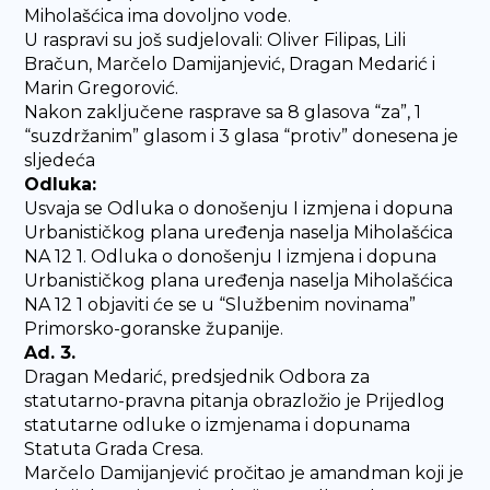
Miholašćica ima dovoljno vode.
U raspravi su još sudjelovali: Oliver Filipas, Lili
Bračun, Marčelo Damijanjević, Dragan Medarić i
Marin Gregorović.
Nakon zaključene rasprave sa 8 glasova “za”, 1
“suzdržanim” glasom i 3 glasa “protiv” donesena je
sljedeća
Odluka:
Usvaja se Odluka o donošenju I izmjena i dopuna
Urbanističkog plana uređenja naselja Miholašćica
NA 12 1. Odluka o donošenju I izmjena i dopuna
Urbanističkog plana uređenja naselja Miholašćica
NA 12 1 objaviti će se u “Službenim novinama”
Primorsko-goranske županije.
Ad. 3.
Dragan Medarić, predsjednik Odbora za
statutarno-pravna pitanja obrazložio je Prijedlog
statutarne odluke o izmjenama i dopunama
Statuta Grada Cresa.
Marčelo Damijanjević pročitao je amandman koji je