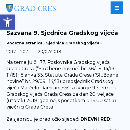
Open toolbar
Sazvana 9. Sjednica Gradskog vijeća
Početna stranica
»
Sjednica Gradskog vijeća
»
-
2017. - 2021.
20/02/2018
Na temelju čl. 77. Poslovnika Gradskog vijeća
Grada Cresa (“Službene novine” br. 38/09, 14/13 i
11/15) i članka 33. Statuta Grada Cresa (“Službene
novine” br. 29/09 i 14/13) predsjednik Gradskog
vijeća Marčelo Damijanjević sazvao je 9. sjednicu
Gradskog vijeća Grada Cresa za dan 20. veljače
(utorak) 2018. godine, s početkom u 14.00 sati u
vijećnici Grada Cresa
Za sjednicu je predložio sljedeći
DNEVNI RED: