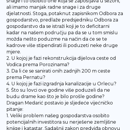
snage i to osobito one koja se zapošljava u sezoni,
ali imamo manjak radne snage i za druge
djelatnosti. Stoga, potaknut zapisnikom Odbora za
gospodarstvo, predlaže predsjedniku Odbora za
gospodarstvo da se istraži koji je to deficitarni
kadar na našem području pa da se u tom smislu
možda nešto poduzme na način da će se te
kadrove više stipendirati ili poduzeti neke druge
mjere.
2. U kojoj je fazi rekonstrukcija dijelova ceste od
Vodica prema Porozinama?
3. Da li će se sanirati onih zadnjih 200 m ceste
prema Pernatu?
4. U kojoj je fazi izgradnja kanalizacije u Orlecu?
5. Što su lovci ove godine više poduzeli da ne
budu drame kao što je bilo prošle godine?
Dragan Medarić postavio je sljedeće vijećničko
pitanje:
1. Veliki problem našeg gospodarstva osobito
potencijalnih investitora su nerješene zemljišne
knjige i katastar. Sadašnji zakon predviđa obnovu