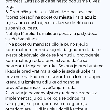
prometa. Zatražio je da se nešto poduzme u vezi
toga.
3. Predložio je da se u Miholašćici postavi znak
“oprez pješaci” na početku mjesta i na izlazu iz
mjesta, ima dosta djece a izlazi se direktno na
županijsku cestu.
Natalija Marelić Tumaliuan postavila je sljedeća
vijećnička pitanja:
1. Na početku mandata bilo je puno riječi o
komunalnom neredu koji vlada gradom i tada se
svašta obećavalo, da će se krenuti u provođenje
komunalnog reda a prvenstveno da će se
pokrenuti izmjena odluke. Sezona je pred vratima
i kaos je pred vratima, a kako je sada skupljena
nova većina, kada će se krenuti i da li će se uopće
krenuti u izmjenu odluke odnosno sa
provođenjem iste i uvođenjem reda.
2. Izrazila je nezadovoljstvo građana vezano uz
implementaciju odluke koja se odnosi na
sakupljanje otpada, odnosno na ugradnju
otpadomjera. Ljudi još nisu dobili kartice, a