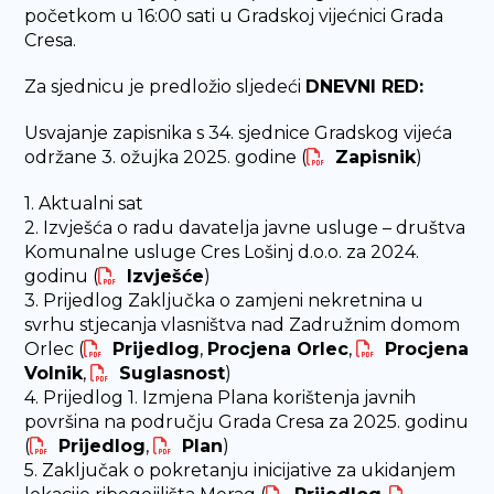
početkom u 16:00 sati u Gradskoj vijećnici Grada
Cresa.
Za sjednicu je predložio sljedeći
DNEVNI RED:
Usvajanje zapisnika s 34. sjednice Gradskog vijeća
održane 3. ožujka 2025. godine (
Zapisnik
)
1. Aktualni sat
2. Izvješća o radu davatelja javne usluge – društva
Komunalne usluge Cres Lošinj d.o.o. za 2024.
godinu (
Izvješće
)
3. Prijedlog Zaključka o zamjeni nekretnina u
svrhu stjecanja vlasništva nad Zadružnim domom
Orlec (
Prijedlog
,
Procjena Orlec
,
Procjena
Volnik
,
Suglasnost
)
4. Prijedlog 1. Izmjena Plana korištenja javnih
površina na području Grada Cresa za 2025. godinu
(
Prijedlog
,
Plan
)
5. Zaključak o pokretanju inicijative za ukidanjem