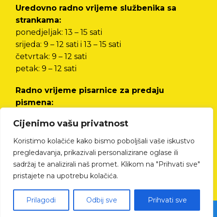
Uredovno radno vrijeme službenika sa
strankama:
ponedjeljak: 13 – 15 sati
srijeda: 9 – 12 sati i 13 – 15 sati
četvrtak: 9 – 12 sati
petak: 9 – 12 sati
Radno vrijeme pisarnice za predaju
pismena:
od ponedjeljka do petka od 8 do 12 sati i od 13
Cijenimo vašu privatnost
do 15 sati
Koristimo kolačiće kako bismo poboljšali vaše iskustvo
Izjava o pristupačnosti
pregledavanja, prikazivali personalizirane oglase ili
sadržaj te analizirali naš promet. Klikom na "Prihvati sve"
pristajete na upotrebu kolačića.
Prilagodi
Odbij sve
Prihvati sve
© All rights reserved Cres.hr | Izrada web stranica - kTdizajn