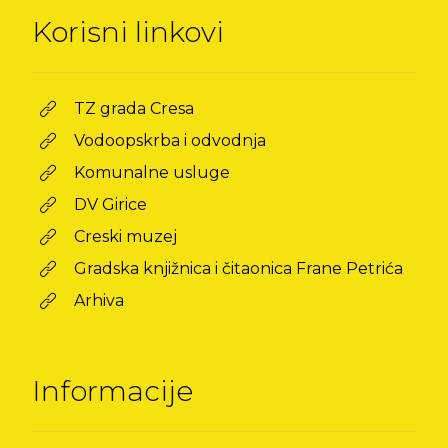
Korisni linkovi
TZ grada Cresa
Vodoopskrba i odvodnja
Komunalne usluge
DV Girice
Creski muzej
Gradska knjižnica i čitaonica Frane Petrića
Arhiva
Informacije