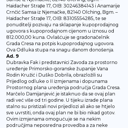
Haidacher Straβe 17, OIB: 30246384143 i Anamarije
Crnčić Samsa iz Njemačke, 82140 Olching, Bgm. –
Haidacher Straβe 17, OIB: 83105554285, te se
ponuditelji pozivaju na sklapanje kupoprodajnog
ugovora s kupoprodajnom cijenom u iznosu od
812.000,00 kuna. Ovlašćuje se gradonačelnik
Grada Cresa na potpis kupoprodajnog ugovora.
Ova Odluka stupa na snagu danom donošenja.
Ad. 9
Dubravka Fak i predstavnici Zavoda za prostorno
uređenje Primorsko-goranske županije Vana
Rodin Kružić i Duško Dobrila, obrazložili su
Prijedlog odluke o II izmjenama i dopunama
Prostornog plana uređenja područja Grada Cresa.
Marčelo Damijanjević je istaknuo da se ovaj plan
radi već više od tri godine. U tijeku izrade plana
stalno su pristizali novi prijedlozi ali ako se htjelo
sve uvrstiti, onda ovaj plan ne bi bio nikad gotov.
Ovim izmjenama omogućuje se na nekim
područjima neposredna provedba a za neke