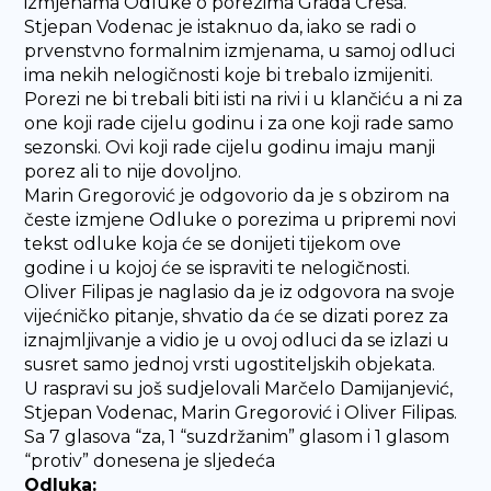
izmjenama Odluke o porezima Grada Cresa.
Stjepan Vodenac je istaknuo da, iako se radi o
prvenstvno formalnim izmjenama, u samoj odluci
ima nekih nelogičnosti koje bi trebalo izmijeniti.
Porezi ne bi trebali biti isti na rivi i u klančiću a ni za
one koji rade cijelu godinu i za one koji rade samo
sezonski. Ovi koji rade cijelu godinu imaju manji
porez ali to nije dovoljno.
Marin Gregorović je odgovorio da je s obzirom na
česte izmjene Odluke o porezima u pripremi novi
tekst odluke koja će se donijeti tijekom ove
godine i u kojoj će se ispraviti te nelogičnosti.
Oliver Filipas je naglasio da je iz odgovora na svoje
vijećničko pitanje, shvatio da će se dizati porez za
iznajmljivanje a vidio je u ovoj odluci da se izlazi u
susret samo jednoj vrsti ugostiteljskih objekata.
U raspravi su još sudjelovali Marčelo Damijanjević,
Stjepan Vodenac, Marin Gregorović i Oliver Filipas.
Sa 7 glasova “za, 1 “suzdržanim” glasom i 1 glasom
“protiv” donesena je sljedeća
Odluka: