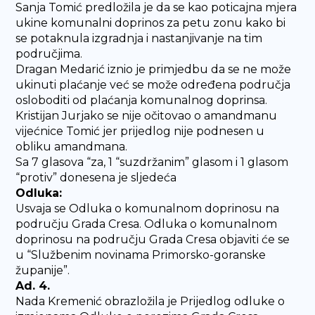
Sanja Tomić predložila je da se kao poticajna mjera
ukine komunalni doprinos za petu zonu kako bi
se potaknula izgradnja i nastanjivanje na tim
područjima.
Dragan Medarić iznio je primjedbu da se ne može
ukinuti plaćanje već se može određena područja
osloboditi od plaćanja komunalnog doprinsa.
Kristijan Jurjako se nije očitovao o amandmanu
vijećnice Tomić jer prijedlog nije podnesen u
obliku amandmana.
Sa 7 glasova “za, 1 “suzdržanim” glasom i 1 glasom
“protiv” donesena je sljedeća
Odluka:
Usvaja se Odluka o komunalnom doprinosu na
području Grada Cresa. Odluka o komunalnom
doprinosu na području Grada Cresa objaviti će se
u “Službenim novinama Primorsko-goranske
županije”.
Ad. 4.
Nada Kremenić obrazložila je Prijedlog odluke o