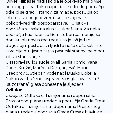
Oliver Filipas je naglasio da je očekivao malo više
od ovog plana. Tako napr. da se odrede područja
gdje bi se gradili stanovi za mlade, područja od
interesa za poljoprivrednike, razvoj malih
poljoprivrednih gospodarstava. Turistička
područja su solidna ali nisu iskorištena. Za neka
područja kao napr. za Beli i Lubenice moraju se
donijeti planovi nižeg reda a to je još jedan
dugotrajni postupak i ljudi to neće dočekati. Isto
tako nije mu jasno zašto pastirski stanovi ne mogu
biti za stanovanje.
U raspravi su još sudjelovali: Sanja Tomić, Vana
Rodin Kružić, Marčelo Damijanjević, Marin
Gregorović, Stjepan Vodenac i Duško Dobrila.
Nakon zaključene rasprave, sa 6 glasova “za” i 3
“suzdržana” glasa donesena je sljedeća
Odluka:
Usvaja se Odluka o II izmjenama i dopunama
Prostornog plana uređenja područja Grada Cresa.
Odluka o II izmjenama i dopunama Prostornog
plana uređenja područja Grada Cresa objaviti će