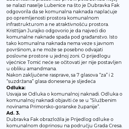
se nalazi naselje Lubenice na što je Dubravka Fak
odgovorila da se komunalna naknada naplaćuje
po opremljenosti prostora komunalnom
infrastrukturom a ne atraktivnošću prostora.
Kristtijan Jurajko odgovorio je da najveći dio
komunalne naknade spada pod građanstvo. Isto
tako komunalna naknada nema veze s javnom
površinom, a ne može se posebno odvajati
poslovne prostore u jednoj zoni. O prijedlogu
vijećnice Tomić neće se očitovati jer nije postavljen
u obliku amandmana.
Nakon zaključene rasprave, sa 7 glasova “za” i 2
“suzdržana” glasa donesena je sljedeća
Odluka:
Usvaja se Odluka o komunalnoj naknadi. Odluka o
komunalnoj naknadi objaviti će se u “Službenim
novinama Primorsko-goranske županije”.
Ad. 3.
Dubravka Fak obrazložila je Prijedlog odluke o
komunalnom doprinosu na području Grada Cresa.