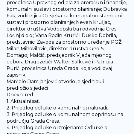
pročelnica Upravnog odjela za proračun i financije,
komunalni sustav i prostorno planiranje; Dubravka
Fak, voditeljica Odsjeka za komunalno-stambeni
sustav i prostorno planiranje; Neven Kruljac,
direktor društva Vodoopskrba i odvodnja Cres
Lošinj d.o.o.; Vana Rodin Kružić i Duško Dobrila,
predstavnici Zavoda za prostorno uređenje PGŽ;
Milan Mihovilović, direktor društva Geo-5;
Domagoj Malčić, predsjednik Vijeća mjesnog
odbora Dragozetići; Walter Salković i Patricija
Purić, pročelnica Ureda Grada, koja vodi ovaj
zapisnik.
Marčelo Damijanjević otvorio je sjednicu i
predložio sljedeći
Dnevni red:
1. Aktualni sat.
2. Prijedlog odluke o komunalnoj naknadi.
3. Prijedlog odluke o komunalnom doprinosu na
području Grada Cresa.
4. Prijedlog odluke o izmjenama Odluke o