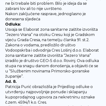
ne bi trebale biti problem. Bilo je ideja da se
zabrani lov ali to nije uvršteno.
Nakon zaključene rasprave, jednoglasno je
donesena sljedeća
Odluka:
Usvaja se Elaborat zona sanitarne zaštite izvorišta
“Jezero Vrana” na otoku Cresu koji je Gradskom
vijeću Grada Cresa, na temelju članka 91. st.2.
Zakona o vodama, predložilo društvo
Vodoopskrba i odvodnja Cres Lošinj d.o.o. Elaborat
zona sanitarne zaštite izvorišta “Jezero Vrana”
izradilo je društvo GEO-5 d.o.o. Rovinj. Ova odluka
stupa na snagu danom donošenja, a objaviti će se
u “Službenim novinama Primorsko-goranske
županije”.
Ad. 8.
Patricija Purić obrazložila je Prijedlog odluke o
utvrđenju najpovoljnije ponude i sklapanju
kupoprodajnog ugovora za nekretninu oznake
č.zem. 4594/1 k.o. Cres.