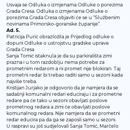
Usvaja se Odluka o izmjenama Odluke o porezima
Grada Cresa. Odluka o izmjenama Odluke o
porezima Grada Cresa objaviti će se u “Službenim
novinama Primorsko-goranske županije”.
Ad. 5.
Patricija Purić obrazložila je Prijedlog odluke o
dopuni Odluke o ustrojstvu gradske uprave
Grada Cresa
Sanja Tomić istaknula je da su parkirališta zimi
prazna i u tom razdoblju nema potrebe za
prometnim redarom a ni promet nije blokiran. Taj
prometni redar bi trebao raditi samo u sezoni kada
najviše treba.
Kristijan Jurjako je odgovorio da je namjera da se
sadašnji komunalni redari educiraju i za prometne
redare pa će tako u sezoni obavljati poslove
prometnog redara a zimi će obavljati poslove
komunalnog redara. Nije namjera da se prometni
redar educira pa da ga se zaposli samo u sezoni.
U raspravi su još sudjelovali Sanja Tomić, Marčelo