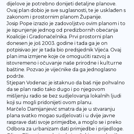
dijelove je potrebno donijeti detaljne planove.
Ovaj plan dobio je sve suglasnosti, te je usklađen s
zakonom i prostornim planom Županije.
Josip Pope izrazio je zadovoljstvo ovim planom i to
je ispunjenje jednog od predizbornih obećanja
Koalicije i Gradonačelnika. Prvi prostorni plan
donesen je još 2003. godine i tada ga je on
potpisivao jer je tada bio predsjednik Vijeća. Ovaj
plan ima izmjene koje će omogućiti razvoj a
istovremeno i očuvanje naše prirodne i kulturne
baštine. Pozvao je vijećnike da ga jednoglasno
podrže.
Stjepan Vodenac je istaknuo da baš nije pohvalno
da se plan radio tako dugo i po njegovom
mišljenju radio se bez sudjelovanja lokalnih ljudi
koji su mogli pridonijeti ovom planu.
Marčelo Damijanjević smatra da je u stvaranju
plana svatko mogao sudjelovati i u dvije javne
rasprave dati svoje primjedbe, a moglo se i preko
Odbora za urbanizam dati primjedbe i prijedloge.