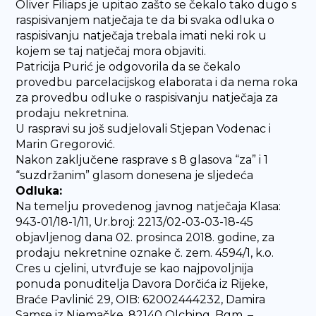
Oliver Filiaps je upitao zašto se čekalo tako dugo s
raspisivanjem natječaja te da bi svaka odluka o
raspisivanju natječaja trebala imati neki rok u
kojem se taj natječaj mora objaviti.
Patricija Purić je odgovorila da se čekalo
provedbu parcelacijskog elaborata i da nema roka
za provedbu odluke o raspisivanju natječaja za
prodaju nekretnina.
U raspravi su još sudjelovali Stjepan Vodenac i
Marin Gregorović.
Nakon zaključene rasprave s 8 glasova “za” i 1
“suzdržanim” glasom donesena je sljedeća
Odluka:
Na temelju provedenog javnog natječaja Klasa:
943-01/18-1/11, Ur.broj: 2213/02-03-03-18-45
objavljenog dana 02. prosinca 2018. godine, za
prodaju nekretnine oznake č. zem. 4594/1, k.o.
Cres u cjelini, utvrđuje se kao najpovoljnija
ponuda ponuditelja Davora Dorčića iz Rijeke,
Braće Pavlinić 29, OIB: 62002444232, Damira
Samse iz Njemačke, 82140 Olching, Bgm. –