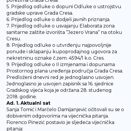
porezima Grada Cresa.
5. Prijedlog odluke o dopuni Odluke o ustrojstvu
gradske uprave Grada Cresa.
6. Prijedlog odluke o dodjeli javnih priznanja.
7. Prijedlog odluke o usvajanju Elaborata zona
sanitarne zaštite izvorišta “Jezero Vrana” na otoku
Cresu.
8. Prijedlog odluke o utvrđenju najpovoljnije
ponude i sklapanju kupoprodajnog ugovora za
nekretninu oznake č.zem. 4594/1 k.o. Cres.
9. Prijedlog odluke o II izmjenama i dopunama
Prostornog plana uređenja područja Grada Cresa.
Predloženi dnevni red je jednoglasno usvojen.
Jednoglasno je usvojen zapisnik sa 16. sjednice
Gradskog vijeća koja je održana 28. studenog
2018. godine.
Ad. 1.
Aktualni sat
Sanja Tomić i Marčelo Damijanjević očitovali su se o
dobivenim odgovorima na vijećnička pitanja.
Fiorenco Pinezić postavio je sljedeća vijećnička
pitanja: