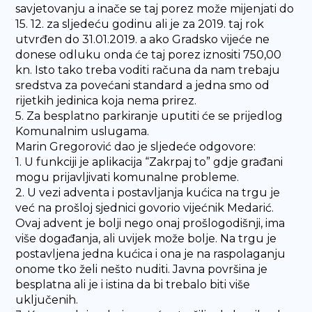
savjetovanju a inače se taj porez može mijenjati do
15. 12. za sljedeću godinu ali je za 2019. taj rok
utvrđen do 31.01.2019. a ako Gradsko vijeće ne
donese odluku onda će taj porez iznositi 750,00
kn. Isto tako treba voditi računa da nam trebaju
sredstva za povećani standard a jedna smo od
rijetkih jedinica koja nema prirez.
5. Za besplatno parkiranje uputiti će se prijedlog
Komunalnim uslugama.
Marin Gregorović dao je sljedeće odgovore:
1. U funkciji je aplikacija “Zakrpaj to” gdje građani
mogu prijavljivati komunalne probleme.
2. U vezi adventa i postavljanja kućica na trgu je
već na prošloj sjednici govorio vijećnik Medarić.
Ovaj advent je bolji nego onaj prošlogodišnji, ima
više događanja, ali uvijek može bolje. Na trgu je
postavljena jedna kućica i ona je na raspolaganju
onome tko želi nešto nuditi. Javna površina je
besplatna ali je i istina da bi trebalo biti više
uključenih.