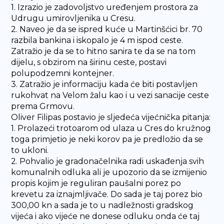
1. Izrazio je zadovoljstvo uređenjem prostora za
Udrugu umirovljenika u Cresu.
2. Naveo je da se ispred kuće u Martinšćici br. 70
razbila bankina i iskopalo je 4 m ispod ceste.
Zatražio je da se to hitno sanira te da se na tom
dijelu, s obzirom na širinu ceste, postavi
polupodzemni kontejner.
3. Zatražio je informaciju kada će biti postavljen
rukohvat na Velom žalu kao i u vezi sanacije ceste
prema Grmovu.
Oliver Filipas postavio je sljedeća vijećnička pitanja:
1. Prolazeći trotoarom od ulaza u Cres do kružnog
toga primjetio je neki korov pa je predložio da se
to ukloni.
2. Pohvalio je gradonačelnika radi uskađenja svih
komunalnih odluka ali je upozorio da se izmijenio
propis kojim je reguliran paušalni porez po
krevetu za iznajmljivače. Do sada je taj porez bio
300,00 kn a sada je to u nadležnosti gradskog
vijeća i ako vijeće ne donese odluku onda će taj