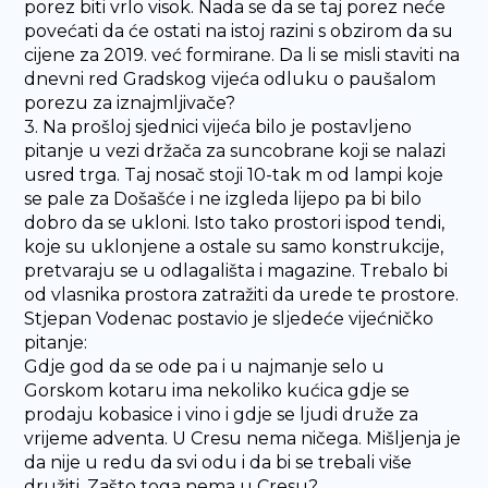
porez biti vrlo visok. Nada se da se taj porez neće
povećati da će ostati na istoj razini s obzirom da su
cijene za 2019. već formirane. Da li se misli staviti na
dnevni red Gradskog vijeća odluku o paušalom
porezu za iznajmljivače?
3. Na prošloj sjednici vijeća bilo je postavljeno
pitanje u vezi držača za suncobrane koji se nalazi
usred trga. Taj nosač stoji 10-tak m od lampi koje
se pale za Došašće i ne izgleda lijepo pa bi bilo
dobro da se ukloni. Isto tako prostori ispod tendi,
koje su uklonjene a ostale su samo konstrukcije,
pretvaraju se u odlagališta i magazine. Trebalo bi
od vlasnika prostora zatražiti da urede te prostore.
Stjepan Vodenac postavio je sljedeće vijećničko
pitanje:
Gdje god da se ode pa i u najmanje selo u
Gorskom kotaru ima nekoliko kućica gdje se
prodaju kobasice i vino i gdje se ljudi druže za
vrijeme adventa. U Cresu nema ničega. Mišljenja je
da nije u redu da svi odu i da bi se trebali više
družiti. Zašto toga nema u Cresu?