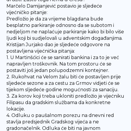
Marčelo Damijanjević postavio je sljedeće
vijećničko pitanje:
Predložio je da za vrijeme blagdana bude
besplatno parkiranje odnosno da se subotom i
nedjeljom ne naplaćuje parkiranje kako bi bilo više
ljudi koji bi sudjelovali u adventskim događanjima.
Kristijan Jurjako dao je sljedeće odgovore na
postavljena vijećnička pitanja:
1. U Martinšćici će se sanirati bankina i za to je već
napravljen troškovnik. Na tom prostoru će se
postaviti još jedan polupodzemni kontejner.
2. Rukohvat na Velom žalu biti će postavljen prije
sljedeće sezone a za cestu za Grmov vidjeti će se
tijekom sljedeće godine mogućnosti za sanaciju.
3. Za korov koji treba ukloniti predložio je vijećniku
Filipasu da gradskim službama da konkretne
lokacije.
4. Odluku o paušalnom porezu na dnevni red
stavlja predsjednik Gradskog vijeća a ne
gradonačelnik. Odluka će biti na javnom