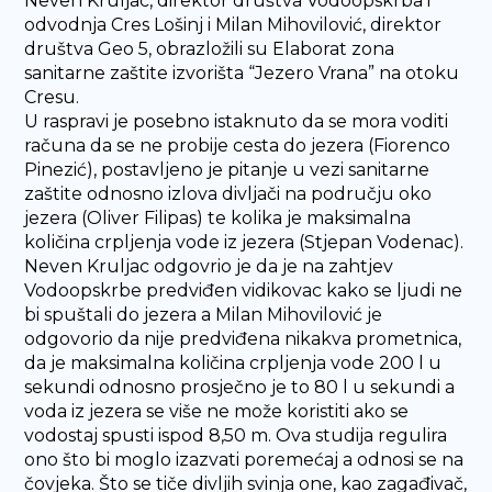
Neven Kruljac, direktor društva Vodoopskrba i
odvodnja Cres Lošinj i Milan Mihovilović, direktor
društva Geo 5, obrazložili su Elaborat zona
sanitarne zaštite izvorišta “Jezero Vrana” na otoku
Cresu.
U raspravi je posebno istaknuto da se mora voditi
računa da se ne probije cesta do jezera (Fiorenco
Pinezić), postavljeno je pitanje u vezi sanitarne
zaštite odnosno izlova divljači na području oko
jezera (Oliver Filipas) te kolika je maksimalna
količina crpljenja vode iz jezera (Stjepan Vodenac).
Neven Kruljac odgovrio je da je na zahtjev
Vodoopskrbe predviđen vidikovac kako se ljudi ne
bi spuštali do jezera a Milan Mihovilović je
odgovorio da nije predviđena nikakva prometnica,
da je maksimalna količina crpljenja vode 200 l u
sekundi odnosno prosječno je to 80 l u sekundi a
voda iz jezera se više ne može koristiti ako se
vodostaj spusti ispod 8,50 m. Ova studija regulira
ono što bi moglo izazvati poremećaj a odnosi se na
čovjeka. Što se tiče divljih svinja one, kao zagađivač,