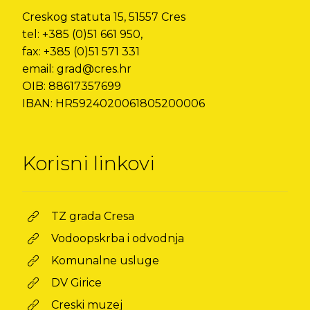
Creskog statuta 15, 51557 Cres
tel: +385 (0)51 661 950,
fax: +385 (0)51 571 331
email: grad@cres.hr
OIB: 88617357699
IBAN: HR5924020061805200006
Korisni linkovi
TZ grada Cresa
Vodoopskrba i odvodnja
Komunalne usluge
DV Girice
Creski muzej