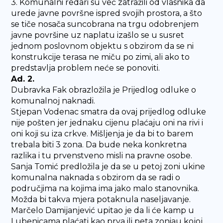
3. Komunalni redari su već zatražili od vlasnika da
urede javne površne ispred svojih prostora, a što
se tiče nosača suncobrana na trgu odobrenjem
javne površine uz naplatu izašlo se u susret
jednom poslovnom objektu s obzirom da se ni
konstrukcije terasa ne miču po zimi, ali ako to
predstavlja problem neće se ponoviti.
Ad. 2.
Dubravka Fak obrazložila je Prijedlog odluke o
komunalnoj naknadi.
Stjepan Vodenac smatra da ovaj prijedlog odluke
nije pošten jer jednaku cijenu plaćaju oni na rivi i
oni koji su iza crkve. Mišljenja je da bi to barem
trebala biti 3 zona. Da bude neka konkretna
razlika i tu prvenstveno misli na pravne osobe.
Sanja Tomić predložila je da se u petoj zoni ukine
komunalna naknada s obzirom da se radi o
područjima na kojima ima jako malo stanovnika.
Možda bi takva mjera potaknula naseljavanje.
Marčelo Damijanjević upitao je da li će kamp u
Lubenicama plaćati kao prva ili peta zoniau kojoj