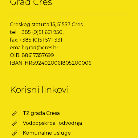
Grad Cres
Creskog statuta 15, 51557 Cres
tel: +385 (0)51 661 950,
fax: +385 (0)51 571 331
email: grad@cres.hr
OIB: 88617357699
IBAN: HR5924020061805200006
Korisni linkovi
TZ grada Cresa
Vodoopskrba i odvodnja
Komunalne usluge