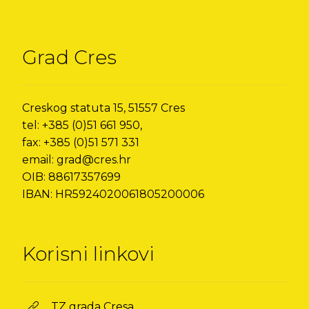
Grad Cres
Creskog statuta 15, 51557 Cres
tel: +385 (0)51 661 950,
fax: +385 (0)51 571 331
email: grad@cres.hr
OIB: 88617357699
IBAN: HR5924020061805200006
Korisni linkovi
TZ grada Cresa