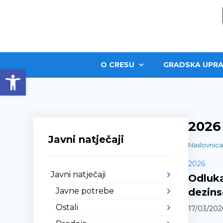
O CRESU
GRADSKA UPRA
Open toolbar
2026
Javni natječaji
Naslovnica
2026
Javni natječaji
Odluka
Javne potrebe
dezinse
Ostali
17/03/202