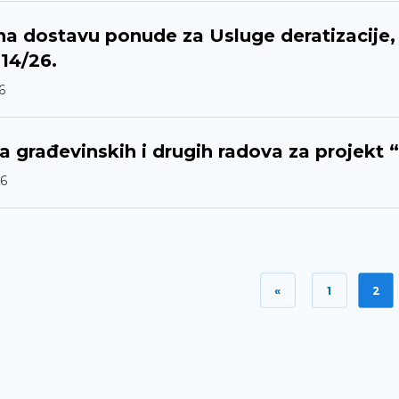
na dostavu ponude za Usluge deratizacije, d
 14/26.
6
 građevinskih i drugih radova za projekt
6
«
1
2