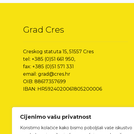
Grad Cres
Creskog statuta 15, 51557 Cres
tel: +385 (0)51 661 950,
fax: +385 (0)51 571 331
email: grad@cres.hr
OIB: 88617357699
IBAN: HR5924020061805200006
Cijenimo vašu privatnost
Koristimo kolačiće kako bismo poboljšali vaše iskustvo