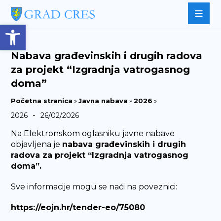
Open toolbar
Nabava građevinskih i drugih radova
za projekt “Izgradnja vatrogasnog
doma”
Početna stranica
»
Javna nabava
»
2026
»
-
2026
26/02/2026
Na Elektronskom oglasniku javne nabave
objavljena je
n
abava građevinskih i drugih
radova za projekt “Izgradnja vatrogasnog
doma”.
Sve informacije mogu se naći na poveznici:
https://eojn.hr/tender-eo/75080