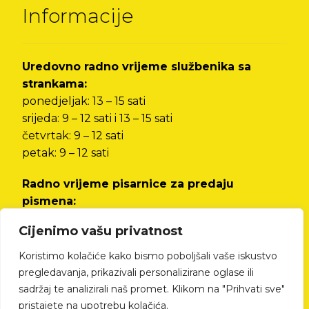
Informacije
Uredovno radno vrijeme službenika sa
strankama:
ponedjeljak: 13 – 15 sati
srijeda: 9 – 12 sati i 13 – 15 sati
četvrtak: 9 – 12 sati
petak: 9 – 12 sati
Radno vrijeme pisarnice za predaju
pismena:
od ponedjeljka do petka od 8 do 12 sati i od 13
Cijenimo vašu privatnost
do 15 sati
Koristimo kolačiće kako bismo poboljšali vaše iskustvo
Izjava o pristupačnosti
pregledavanja, prikazivali personalizirane oglase ili
sadržaj te analizirali naš promet. Klikom na "Prihvati sve"
pristajete na upotrebu kolačića.