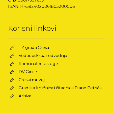
OIB: 88617357699
IBAN: HR5924020061805200006
Korisni linkovi
TZ grada Cresa
Vodoopskrba i odvodnja
Komunalne usluge
DV Girice
Creski muzej
Gradska knjižnica i čitaonica Frane Petrića
Arhiva