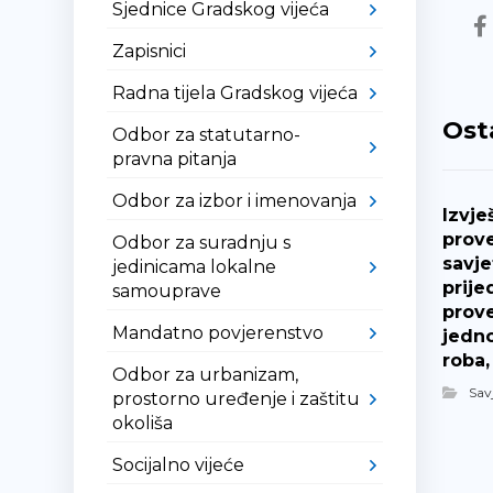
Sjednice Gradskog vijeća
Zapisnici
Radna tijela Gradskog vijeća
Ost
Odbor za statutarno-
pravna pitanja
Odbor za izbor i imenovanja
Izvje
prov
Odbor za suradnju s
savje
jedinicama lokalne
prije
samouprave
prov
Mandatno povjerenstvo
jedn
roba,
Odbor za urbanizam,
Sav
prostorno uređenje i zaštitu
okoliša
Socijalno vijeće