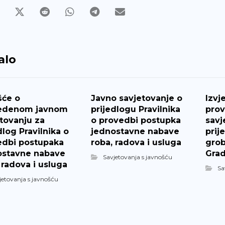
alo
šće o
Javno savjetovanje o
Izvj
edenom javnom
prijedlogu Pravilnika
pro
tovanju za
o provedbi postupka
savj
dlog Pravilnika o
jednostavne nabave
prij
edbi postupaka
roba, radova i usluga
grob
ostavne nabave
Grad
Savjetovanja s javnošću
 radova i usluga
Sa
jetovanja s javnošću