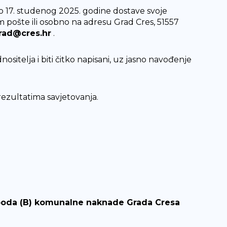
 do 17. studenog 2025. godine dostave svoje
 pošte ili osobno na adresu Grad Cres, 51557
rad@cres.hr
.
sitelja i biti čitko napisani, uz jasno navođenje
rezultatima savjetovanja.
i boda (B) komunalne naknade Grada Cresa