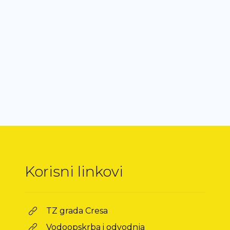
Korisni linkovi
TZ grada Cresa
Vodoopskrba i odvodnja