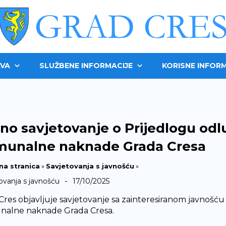
VA
SLUŽBENE INFORMACIJE
KORISNE INFORM
no savjetovanje o Prijedlogu odlu
munalne naknade Grada Cresa
na stranica
»
Savjetovanja s javnošću
»
-
ovanja s javnošću
17/10/2025
Cres objavljuje savjetovanje sa zainteresiranom javnošću 
alne naknade Grada Cresa.