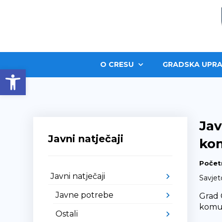
O CRESU
GRADSKA UPRA
Open toolbar
Jav
Javni natječaji
ko
Počet
Javni natječaji
Savjet
Javne potrebe
Grad 
komun
Ostali