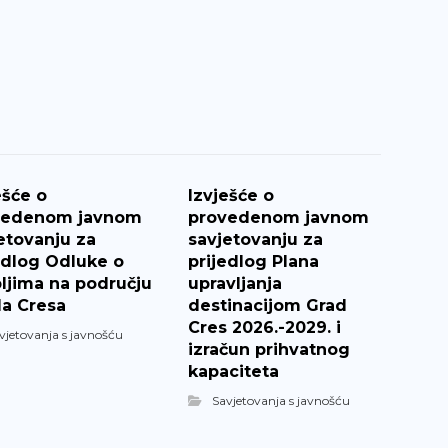
ešće o
Izvješće o
vedenom javnom
provedenom javnom
etovanju za
savjetovanju za
edlog Odluke o
prijedlog Plana
ljima na području
upravljanja
a Cresa
destinacijom Grad
Cres 2026.-2029. i
vjetovanja s javnošću
izračun prihvatnog
kapaciteta
Savjetovanja s javnošću