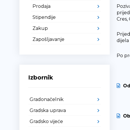
Prodaja
Poziv
prije
Stipendije
Cres,
Zakup
Prije
Zapošljavanje
dijel
Po pr
Izbornik
Od
Gradonačelnik
Gradska uprava
Ob
Gradsko vijeće