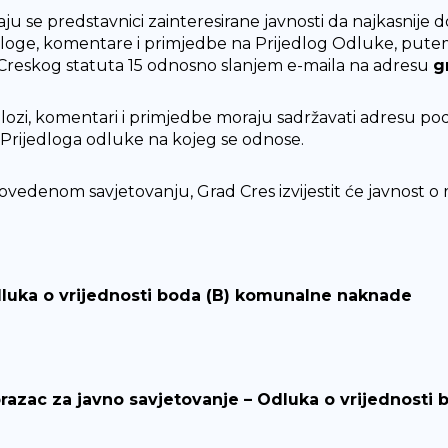
aju se predstavnici zainteresirane javnosti da najkasnije
dloge, komentare i primjedbe na Prijedlog Odluke, putem
 Creskog statuta 15 odnosno slanjem e-maila na adresu
g
dlozi, komentari i primjedbe moraju sadržavati adresu podno
a Prijedloga odluke na kojeg se odnose.
ovedenom savjetovanju, Grad Cres izvijestit će javnost o 
luka o vrijednosti boda (B) komunalne naknade
razac za javno savjetovanje – Odluka o vrijednost