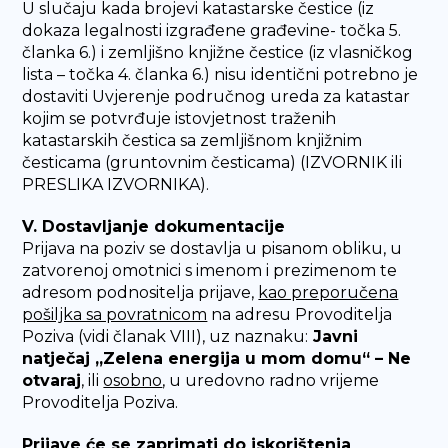
U slučaju kada brojevi katastarske čestice (iz
dokaza legalnosti izgrađene građevine- točka 5.
članka 6.) i zemljišno knjižne čestice (iz vlasničkog
lista – točka 4. članka 6.) nisu identični potrebno je
dostaviti Uvjerenje područnog ureda za katastar
kojim se potvrđuje istovjetnost traženih
katastarskih čestica sa zemljišnom knjižnim
česticama (gruntovnim česticama) (IZVORNIK ili
PRESLIKA IZVORNIKA).
V. Dostavljanje dokumentacije
Prijava na poziv se dostavlja u pisanom obliku, u
zatvorenoj omotnici s imenom i prezimenom te
adresom podnositelja prijave,
kao preporučena
pošiljka sa povratnicom
na adresu Provoditelja
Poziva (vidi članak VIII), uz naznaku:
Javni
natječaj „Zelena energija u mom domu“ – Ne
otvaraj
, ili
osobno
, u uredovno radno vrijeme
Provoditelja Poziva.
Prijave će se zaprimati do iskorištenja