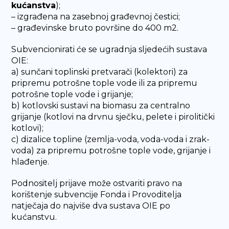
kućanstva
);
– izgrađena na zasebnoj građevnoj čestici;
– građevinske bruto površine do 400 m2.
Subvencionirati će se ugradnja sljedećih sustava
OIE:
a) sunčani toplinski pretvarači (kolektori) za
pripremu potrošne tople vode ili za pripremu
potrošne tople vode i grijanje;
b) kotlovski sustavi na biomasu za centralno
grijanje (kotlovi na drvnu sječku, pelete i pirolitički
kotlovi);
c) dizalice topline (zemlja-voda, voda-voda i zrak-
voda) za pripremu potrošne tople vode, grijanje i
hlađenje.
Podnositelj prijave može ostvariti pravo na
korištenje subvencije Fonda i Provoditelja
natječaja do najviše dva sustava OIE po
kućanstvu.