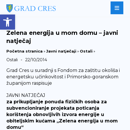
Open toolbar
Zelena energija u mom domu – javni
natječaj
Početna stranica
»
Javni natječaji
»
Ostali
»
-
Ostali
22/10/2014
Grad Cres u suradnji s Fondom za zaštitu okoliša i
energetsku učinkovitost i Primorsko-goranskom
županijom raspisuje
JAVNI NATJEČAJ
za prikupljanje ponuda fizičkih osoba za
subvencioniranje projekata poticanja
korištenja obnovljivih izvora energije u
obiteljskim kućama „Zelena energija u mom
domu“