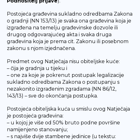
Podnositelj prijave
).
Postojeća građevina sukladno odredbama Zakona
o gradnji (NN 153/13) je svaka ona građevina koja je
izgrađena na temelju građevinske dozvole ili
drugog odgovarajućeg akta i svaka druga
građevina koja je prema cit. Zakonu ili posebnom
zakonu s njom izjednačena.
Predmet ovog Natječaja nisu obiteljske kuće:
– čija je gradnja u tijeku i
– one za koje je pokrenut postupak legalizacije
sukladno odredbama Zakona o postupanju s
nezakonito izgrađenim zgradama (NN 86/12,
143/13) – sve do okončanja postupka.
Postojeća obiteljska kuća u smislu ovog Natječaja
je postojeća građevina:
– u kojoj je više od 50% bruto podne površine
namijenjeno stanovanju;
– s najviše dvije stambene jedinice (u tekstu: