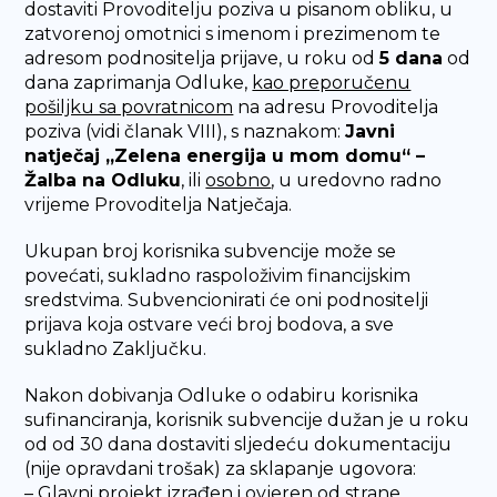
dostaviti Provoditelju poziva u pisanom obliku, u
zatvorenoj omotnici s imenom i prezimenom te
adresom podnositelja prijave, u roku od
5 dana
od
dana zaprimanja Odluke,
kao preporučenu
pošiljku sa povratnicom
na adresu Provoditelja
poziva (vidi članak VIII), s naznakom:
Javni
natječaj „Zelena energija u mom domu“ –
Žalba na Odluku
, ili
osobno
, u uredovno radno
vrijeme Provoditelja Natječaja.
Ukupan broj korisnika subvencije može se
povećati, sukladno raspoloživim financijskim
sredstvima. Subvencionirati će oni podnositelji
prijava koja ostvare veći broj bodova, a sve
sukladno Zaključku.
Nakon dobivanja Odluke o odabiru korisnika
sufinanciranja, korisnik subvencije dužan je u roku
od od 30 dana dostaviti sljedeću dokumentaciju
(nije opravdani trošak) za sklapanje ugovora:
– Glavni projekt izrađen i ovjeren od strane