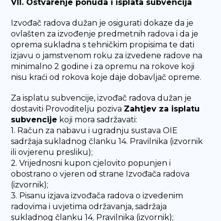
VII. Ostvarenje ponuda i isplata subvencija
Izvođač radova dužan je osigurati dokaze da je
ovlašten za izvođenje predmetnih radova i da je
oprema sukladna s tehničkim propisima te dati
izjavu o jamstvenom roku za izvedene radove na
minimalno 2 godine i za opremu na rokove koji
nisu kraći od rokova koje daje dobavljač opreme.
Za isplatu subvencije, izvođač radova dužan je
dostaviti Provoditelju poziva
Zahtjev za isplatu
subvencije
koji mora sadržavati:
1. Račun za nabavu i ugradnju sustava OIE
sadržaja sukladnog članku 14. Pravilnika (izvornik
ili ovjerenu presliku);
2. Vrijednosni kupon cjelovito popunjen i
obostrano o vjeren od strane Izvođača radova
(izvornik);
3. Pisanu izjava izvođača radova o izvedenim
radovima i uvjetima održavanja, sadržaja
sukladnog članku 14. Pravilnika (izvornik);