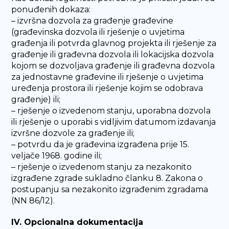
ponuđenih dokaza:
– izvršna dozvola za građenje građevine
(građevinska dozvola ili rješenje o uvjetima
građenja ili potvrda glavnog projekta ili rješenje za
građenje ili građevna dozvola ili lokacijska dozvola
kojom se dozvoljava građenje ili građevna dozvola
za jednostavne građevine ili rješenje o uvjetima
uređenja prostora ili rješenje kojim se odobrava
građenje) ili;
– rješenje o izvedenom stanju, uporabna dozvola
ili rješenje o uporabi s vidljivim datumom izdavanja
izvršne dozvole za građenje ili;
– potvrdu da je građevina izgrađena prije 15.
veljače 1968. godine ili;
– rješenje o izvedenom stanju za nezakonito
izgrađene zgrade sukladno članku 8. Zakona o
postupanju sa nezakonito izgrađenim zgradama
(NN 86/12).
IV. Opcionalna dokumentacija