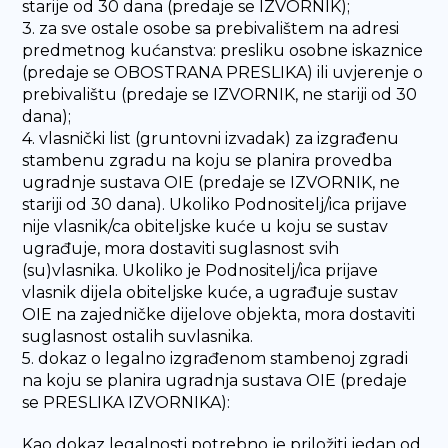
starije od 30 dana (predaje se IZVORNIK);
3. za sve ostale osobe sa prebivalištem na adresi
predmetnog kućanstva: presliku osobne iskaznice
(predaje se OBOSTRANA PRESLIKA) ili uvjerenje o
prebivalištu (predaje se IZVORNIK, ne stariji od 30
dana);
4. vlasnički list (gruntovni izvadak) za izgrađenu
stambenu zgradu na koju se planira provedba
ugradnje sustava OIE (predaje se IZVORNIK, ne
stariji od 30 dana). Ukoliko Podnositelj/ica prijave
nije vlasnik/ca obiteljske kuće u koju se sustav
ugrađuje, mora dostaviti suglasnost svih
(su)vlasnika. Ukoliko je Podnositelj/ica prijave
vlasnik dijela obiteljske kuće, a ugrađuje sustav
OIE na zajedničke dijelove objekta, mora dostaviti
suglasnost ostalih suvlasnika.
5. dokaz o legalno izgrađenom stambenoj zgradi
na koju se planira ugradnja sustava OIE (predaje
se PRESLIKA IZVORNIKA):
Kao dokaz legalnosti potrebno je priložiti jedan od