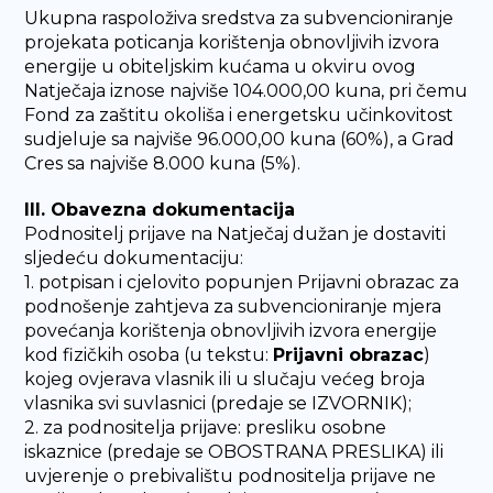
Ukupna raspoloživa sredstva za subvencioniranje
projekata poticanja korištenja obnovljivih izvora
energije u obiteljskim kućama u okviru ovog
Natječaja iznose najviše 104.000,00 kuna, pri čemu
Fond za zaštitu okoliša i energetsku učinkovitost
sudjeluje sa najviše 96.000,00 kuna (60%), a Grad
Cres sa najviše 8.000 kuna (5%).
III. Obavezna dokumentacija
Podnositelj prijave na Natječaj dužan je dostaviti
sljedeću dokumentaciju:
1. potpisan i cjelovito popunjen Prijavni obrazac za
podnošenje zahtjeva za subvencioniranje mjera
povećanja korištenja obnovljivih izvora energije
kod fizičkih osoba (u tekstu:
Prijavni obrazac
)
kojeg ovjerava vlasnik ili u slučaju većeg broja
vlasnika svi suvlasnici (predaje se IZVORNIK);
2. za podnositelja prijave: presliku osobne
iskaznice (predaje se OBOSTRANA PRESLIKA) ili
uvjerenje o prebivalištu podnositelja prijave ne