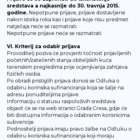
sredstava a najkasnije do 30. travnja 2015.
godine.
Nepotpune prijave, prijave dostavljene
nakon isteka roka kao i prijave koje nisu predmet
natječaja neće se razmatrati.
Nepotpune prijave neće se razmatrati
VI. Kriterij za odabir prijava
Provoditelj poziva će provjeriti točnost prijavljenih
početnih/zatečenih stanja obiteljskih kuća
terenskim pregledima prije ocjenjivanja zahtjeva
fizičkih osoba.
Po obradi pristiglih prijava donosi se Odluka o
odabiru korinsika sufinanciranja koja se šalje na
adresu ponuditeljima prijave.
Informaciju o statusu raspoloživih sredstava
objavit će se na web stranici Grada Cresa, gdje će
biti dostupna informacija o odabranim korisnicima
subvencije.
Podnositelji prijava imaju pravo žalbe na Odluku o
odabiru korisnika sufinanciranja koji moraju