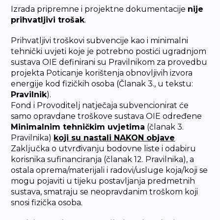
Izrada pripremne i projektne dokumentacije
nije
prihvatljivi trošak
.
Prihvatljivi troškovi subvencije kao i minimalni
tehnički uvjeti koje je potrebno postići ugradnjom
sustava OIE definirani su Pravilnikom za provedbu
projekta Poticanje korištenja obnovljivih izvora
energije kod fizičkih osoba (Članak 3., u tekstu:
Pravilnik
).
Fond i Provoditelj natječaja subvencionirat će
samo opravdane troškove sustava OIE određene
Minimalnim tehničkim uvjetima
(članak 3.
Pravilnika)
koji su nastali NAKON objave
Zaključka o utvrđivanju bodovne liste i odabiru
korisnika sufinanciranja (članak 12. Pravilnika), a
ostala oprema/materijali i radovi/usluge koja/koji se
mogu pojaviti u tijeku postavljanja predmetnih
sustava, smatraju se neopravdanim troškom koji
snosi fizička osoba.