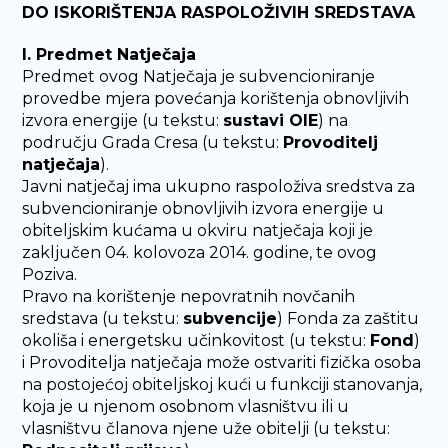
DO ISKORIŠTENJA RASPOLOŽIVIH SREDSTAVA
I. Predmet Natječaja
Predmet ovog Natječaja je subvencioniranje
provedbe mjera povećanja korištenja obnovljivih
izvora energije (u tekstu:
sustavi OIE
) na
području Grada Cresa (u tekstu:
Provoditelj
natječaja
).
Javni natječaj ima ukupno raspoloživa sredstva za
subvencioniranje obnovljivih izvora energije u
obiteljskim kućama u okviru natječaja koji je
zaključen 04. kolovoza 2014. godine, te ovog
Poziva.
Pravo na korištenje nepovratnih novčanih
sredstava (u tekstu:
subvencije
) Fonda za zaštitu
okoliša i energetsku učinkovitost (u tekstu:
Fond
)
i Provoditelja natječaja može ostvariti fizička osoba
na postojećoj obiteljskoj kući u funkciji stanovanja,
koja je u njenom osobnom vlasništvu ili u
vlasništvu članova njene uže obitelji (u tekstu: