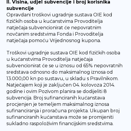
II. Visina, udjel subvencije i broj korisnika
subvencije
Opravdani troškovi ugradnje sustava OIE kod
fizičkih osoba u kućanstvima Provoditelja
natječaja subvencionirat će nepovratnim
novčanim sredstvima Fonda i Provoditelja
natječaja pomoću Vrijednosnog kupona.
Troškovi ugradnje sustava OIE kod fizičkih osoba
u kućanstvima Provoditelja natječaja
subvencionirat će se u iznosu od 65% nepovratnih
sredstava odnosno do maksimalnog iznosa od
13.000,00 kn po sustavu, u skladu s Pravilnikom.
Natječajem koji je zaključen 04. kolovoza 2014.
godine i ovim Pozivom planira se dodijeliti 8
subvencija. Broj sufinanciranih kućanstava
procjenjen je temeljem maksimalnog iznosa
sufinanciranja i proračuna projekta. Ukupan broj
sufinanciranih kućanstava može se promijeniti
sukladno raspoloživim financijskim sredstvima.