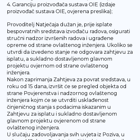
4. Garanciju proizvođača sustava OIE (izdaje
proizvođač sustava OIE, ovjerena preslika);
Provoditelj Natječaja dužan je, prije isplate
bespovratnih sredstava izvođaču radova, osigurati
stručni nadzor izvršenih radova i ugrađene
opreme od strane ovlaštenog inženjera. Ukoliko se
utvrdi da izvedeno stanje ne odgovara zahtjevu za
isplatu, a sukladno dostavljenom glavnom
projektu ovjernom od strane ovlaštenog
inženjera.
Nakon zaprimanja Zahtjeva za povrat sredstava, u
roku od 15 dana, izvršit će se pregled objekta od
strane Povjerenstva i nadzornog ovlaštenog
inženjera kojm će se utvrditi usklađenost
činjeničnog stanja s podacima iskazanim u
Zahtjevu za isplatu i sukladno dostavljenom
glavnom projektu ovjerenom od strane
ovlaštenog inženjera.
U slučaju zadovoljavanja svih uvjeta iz Poziva, u