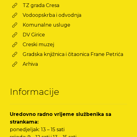
TZ grada Cresa
Vodoopskrba i odvodnja
Komunalne usluge
DV Girice
Creski muzej
Gradska knjižnica i čitaonica Frane Petrića
Arhiva
Informacije
Uredovno radno vrijeme službenika sa
strankama:
ponedjeljak: 13 – 15 sati