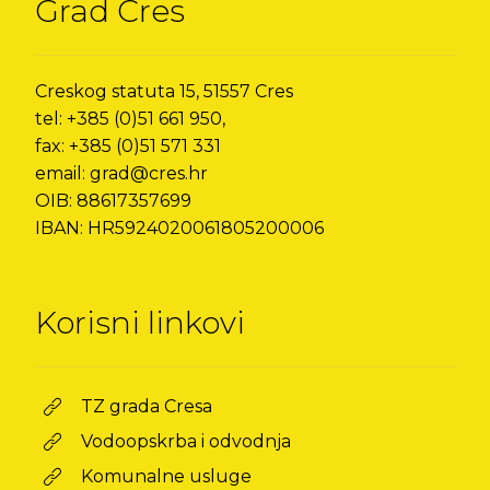
Grad Cres
Creskog statuta 15, 51557 Cres
tel: +385 (0)51 661 950,
fax: +385 (0)51 571 331
email: grad@cres.hr
OIB: 88617357699
IBAN: HR5924020061805200006
Korisni linkovi
TZ grada Cresa
Vodoopskrba i odvodnja
Komunalne usluge