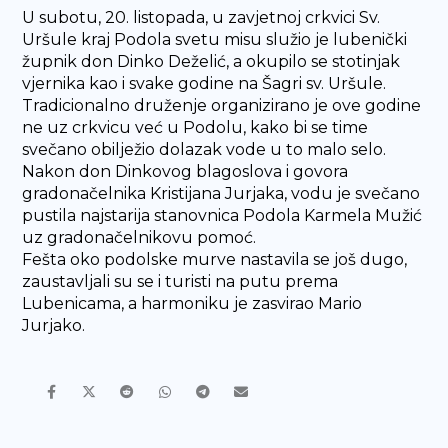
U subotu, 20. listopada, u zavjetnoj crkvici Sv.
Uršule kraj Podola svetu misu služio je lubenički
župnik don Dinko Deželić, a okupilo se stotinjak
vjernika kao i svake godine na Šagri sv. Uršule.
Tradicionalno druženje organizirano je ove godine
ne uz crkvicu već u Podolu, kako bi se time
svečano obilježio dolazak vode u to malo selo.
Nakon don Dinkovog blagoslova i govora
gradonačelnika Kristijana Jurjaka, vodu je svečano
pustila najstarija stanovnica Podola Karmela Mužić
uz gradonačelnikovu pomoć.
Fešta oko podolske murve nastavila se još dugo,
zaustavljali su se i turisti na putu prema
Lubenicama, a harmoniku je zasvirao Mario
Jurjako.