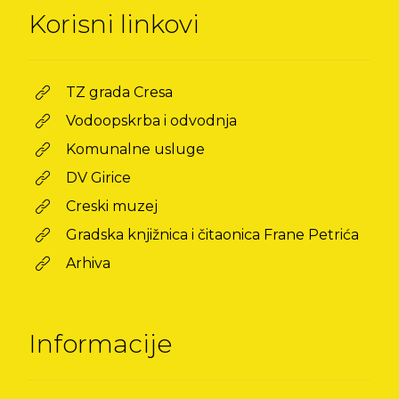
Korisni linkovi
TZ grada Cresa
Vodoopskrba i odvodnja
Komunalne usluge
DV Girice
Creski muzej
Gradska knjižnica i čitaonica Frane Petrića
Arhiva
Informacije