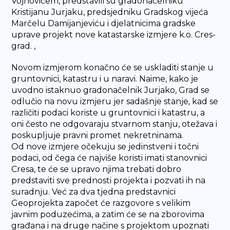
Vojnovićem, predstavili su gradonačelniku
Kristijanu Jurjaku, predsjedniku Gradskog vijeća
Marčelu Damijanjeviću i djelatnicima gradske
uprave projekt nove katastarske izmjere k.o. Cres-
grad. ,
Novom izmjerom konačno će se uskladiti stanje u
gruntovnici, katastru i u naravi. Naime, kako je
uvodno istaknuo gradonačelnik Jurjako, Grad se
odlučio na novu izmjeru jer sadašnje stanje, kad se
različiti podaci koriste u gruntovnici i katastru, a
oni često ne odgovaraju stvarnom stanju, otežava i
poskupljuje pravni promet nekretninama.
Od nove izmjere očekuju se jedinstveni i točni
podaci, od čega će najviše koristi imati stanovnici
Cresa, te će se upravo njima trebati dobro
predstaviti sve prednosti projekta i pozvati ih na
suradnju. Već za dva tjedna predstavnici
Geoprojekta započet će razgovore s velikim
javnim poduzećima, a zatim će se na zborovima
građana i na druge načine s projektom upoznati