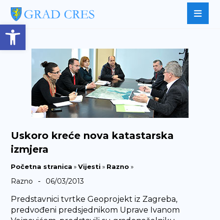
Open toolbar
Uskoro kreće nova katastarska
izmjera
Početna stranica
»
Vijesti
»
Razno
»
-
Razno
06/03/2013
Predstavnici tvrtke Geoprojekt iz Zagreba,
predvođeni predsjednikom Uprave Ivanom