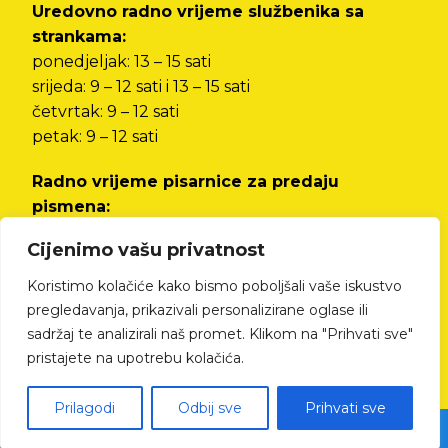
Uredovno radno vrijeme službenika sa
strankama:
ponedjeljak: 13 – 15 sati
srijeda: 9 – 12 sati i 13 – 15 sati
četvrtak: 9 – 12 sati
petak: 9 – 12 sati
Radno vrijeme pisarnice za predaju
pismena:
od ponedjeljka do petka od 8 do 12 sati i od 13
Cijenimo vašu privatnost
do 15 sati
Koristimo kolačiće kako bismo poboljšali vaše iskustvo
Izjava o pristupačnosti
pregledavanja, prikazivali personalizirane oglase ili
sadržaj te analizirali naš promet. Klikom na "Prihvati sve"
pristajete na upotrebu kolačića.
Prilagodi
Odbij sve
Prihvati sve
© All rights reserved Cres.hr | Izrada web stranica - kTdizajn