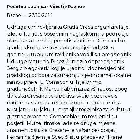
Početna stranica
»
Vijesti
»
Razno
»
-
Razno
27/10/2014
Udruga umirovljenika Grada Cresa organizirala je
izlet u Italiju, s posebnim naglaskom na područje
oko grada Ferrare, posjetivši pritom i Comacchio,
gradić s kojim je Cres pobratimljen od 2008.
godine. Grupu umirovljenika vodili su predsjednik
Udruge Mauricio Pinezić i njezin dopredsjednik
Sergio Negovetić koji je ujedno i dopredsjednik
gradskog odbora za suradnju s jedinicama lokalne
samouprave. U Comacchiu ih je primio
gradonačelnik Marco Fabbri izrazivši radost zbog
dolaska Cresana te uputivši svoje pozdrave s
nadom u skori susret creskom gradonačelniku
Kristijanu Jurjaku. U pratnji pročelnika za kulturu i
glasnogovornice Comacchia umirovljenici su
posjetili Muzej rimske lađe te druge mjesne
znamenitosti. Za Cresane je važan bio posjet
Ferrari na čijem je Sveučilištu predavao i Frane