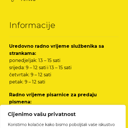
Informacije
Uredovno radno vrijeme službenika sa
strankama:
ponedjeljak: 13 – 15 sati
srijeda: 9 – 12 sati i 13 – 15 sati
četvrtak: 9 – 12 sati
petak: 9 – 12 sati
Radno vrijeme pisarnice za predaju
pismena:
od ponedjeljka do petka od 8 do 12 sati i od 13
Cijenimo vašu privatnost
do 15 sati
Koristimo kolačiće kako bismo poboljšali vaše iskustvo