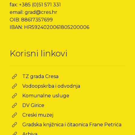
fax: +385 (0)51 571 331
email: grad@cres.hr
OIB: 88617357699
IBAN: HR5924020061805200006
Korisni linkovi
TZ grada Cresa
Vodoopskrba i odvodnja
Komunalne usluge
DV Girice
Creski muzej
Gradska knjižnica i čitaonica Frane Petrića
Arhiva