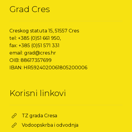
Grad Cres
Creskog statuta 15, 51557 Cres
tel: +385 (0)51 661 950,
fax: +385 (0)51 571 331
email: grad@cres.hr
OIB: 88617357699
IBAN: HR5924020061805200006
Korisni linkovi
TZ grada Cresa
Vodoopskrba i odvodnja