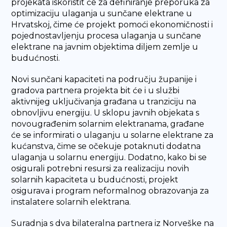
projekata iskoristit će za definiranje preporuka za
optimizaciju ulaganja u sunčane elektrane u
Hrvatskoj, čime će projekt pomoći ekonomičnosti i
pojednostavljenju procesa ulaganja u sunčane
elektrane na javnim objektima diljem zemlje u
budućnosti.
Novi sunčani kapaciteti na području županije i
gradova partnera projekta bit će i u službi
aktivnijeg uključivanja građana u tranziciju na
obnovljivu energiju. U sklopu javnih objekata s
novougrađenim solarnim elektranama, građane
će se informirati o ulaganju u solarne elektrane za
kućanstva, čime se očekuje potaknuti dodatna
ulaganja u solarnu energiju. Dodatno, kako bi se
osigurali potrebni resursi za realizaciju novih
solarnih kapaciteta u budućnosti, projekt
osigurava i program neformalnog obrazovanja za
instalatere solarnih elektrana.
Suradnja s dva bilateralna partnera iz Norveške na