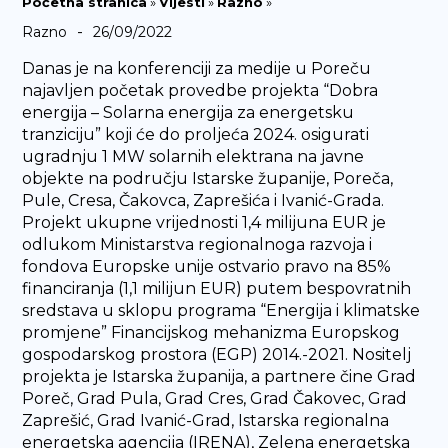
Početna stranica
»
Vijesti
»
Razno
»
-
Razno
26/09/2022
Danas je na konferenciji za medije u Poreču
najavljen početak provedbe projekta “Dobra
energija – Solarna energija za energetsku
tranziciju” koji će do proljeća 2024. osigurati
ugradnju 1 MW solarnih elektrana na javne
objekte na području Istarske županije, Poreča,
Pule, Cresa, Čakovca, Zaprešića i Ivanić-Grada.
Projekt ukupne vrijednosti 1,4 milijuna EUR je
odlukom Ministarstva regionalnoga razvoja i
fondova Europske unije ostvario pravo na 85%
financiranja (1,1 milijun EUR) putem bespovratnih
sredstava u sklopu programa “Energija i klimatske
promjene” Financijskog mehanizma Europskog
gospodarskog prostora (EGP) 2014.-2021. Nositelj
projekta je Istarska županija, a partnere čine Grad
Poreč, Grad Pula, Grad Cres, Grad Čakovec, Grad
Zaprešić, Grad Ivanić-Grad, Istarska regionalna
energetska agencija (IRENA), Zelena energetska