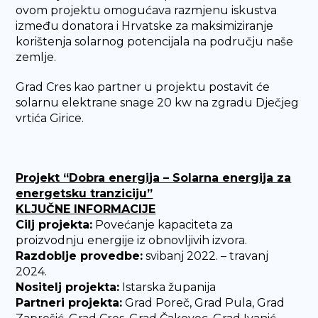
ovom projektu omogućava razmjenu iskustva
između donatora i Hrvatske za maksimiziranje
korištenja solarnog potencijala na području naše
zemlje.
Grad Cres kao partner u projektu postavit će
solarnu elektrane snage 20 kw na zgradu Dječjeg
vrtića Girice.
Projekt “Dobra energija – Solarna energija za
energetsku tranziciju”
KLJUČNE INFORMACIJE
Cilj projekta:
Povećanje kapaciteta za
proizvodnju energije iz obnovljivih izvora.
Razdoblje provedbe:
svibanj 2022. – travanj
2024.
Nositelj projekta:
Istarska županija
Partneri projekta:
Grad Poreč, Grad Pula, Grad