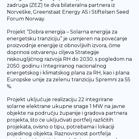
zadruga (ZEZ) te dva bilateralna partnera iz
Norveške, Greenstaat Energy AS i Stiftelsen Seed
Forum Norway.
Projekt “Dobra energija – Solarna energija za
energetsku tranziciju” je usmjeren na povećanje
proizvodnje energije iz obnovljivih izvora, čime
doprinosi ostvarenju ciljeva Strategije
niskougljičnog razvoja RH do 2030. s pogledom na
2050. godinu i Integriranog nacionalnog
energetskog i klimatskog plana za RH, kao i plana
Europske unije za zelenu tranziciju Spremni za 55
%.
Projekt uključuje realizaciju 22 integrirane
solarne elektrane ukupne snage 1 MW na javne
objekte na području županije i gradova partnera
projekta, što će uključivati portfelj različitih
projekata, ovisno o tipu, potrebama i lokaciji
pojedinog objekta. Raznovrsnost portfelja