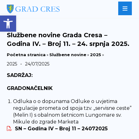
Open toolbar
Službene novine Grada Cresa –
Godina IV. – Broj 11. – 24. srpnja 2025.
Početna stranica
»
Službene novine
»
2025
»
-
2025
24/07/2025
SADRŽAJ:
GRADONAČELNIK
Odluka o o dopunama Odluke o uvjetima
regulacije prometa od spoja tzv. „servisne ceste”
(Melin I) s obalnom šetnicom Lungomare sv.
Mikule do zgrade Marketa
SN – Godina IV – Broj 11 – 24072025