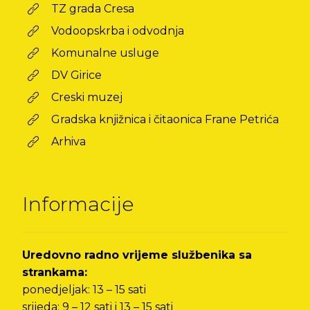
TZ grada Cresa
Vodoopskrba i odvodnja
Komunalne usluge
DV Girice
Creski muzej
Gradska knjižnica i čitaonica Frane Petrića
Arhiva
Informacije
Uredovno radno vrijeme službenika sa
strankama:
ponedjeljak: 13 – 15 sati
srijeda: 9 – 12 sati i 13 – 15 sati