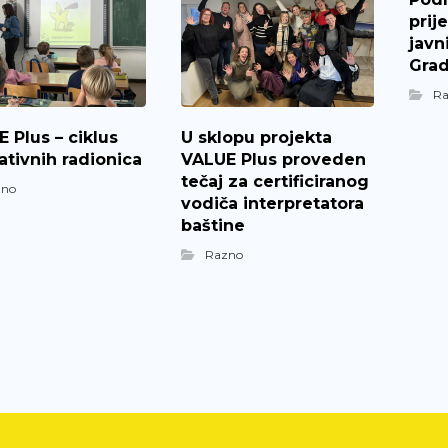
prij
javn
Grad
R
 Plus – ciklus
U sklopu projekta
tivnih radionica
VALUE Plus proveden
tečaj za certificiranog
zno
vodiča interpretatora
baštine
Razno