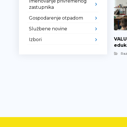
Imenovanje privremenog
zastupnika
Gospodarenje otpadom
Službene novine
VALUE
Izbori
eduka
Ra