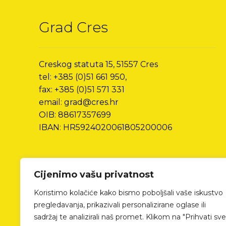
Grad Cres
Creskog statuta 15, 51557 Cres
tel: +385 (0)51 661 950,
fax: +385 (0)51 571 331
email: grad@cres.hr
OIB: 88617357699
IBAN: HR5924020061805200006
Cijenimo vašu privatnost
Koristimo kolačiće kako bismo poboljšali vaše iskustvo
pregledavanja, prikazivali personalizirane oglase ili
sadržaj te analizirali naš promet. Klikom na "Prihvati sve