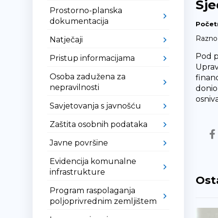
Sje
Prostorno-planska
dokumentacija
Počet
Razno
Natječaji
Pod p
Pristup informacijama
Uprav
Osoba zadužena za
financ
nepravilnosti
donio
osniv
Savjetovanja s javnošću
Zaštita osobnih podataka
Javne površine
Evidencija komunalne
infrastrukture
Ost
Program raspolaganja
poljoprivrednim zemljištem