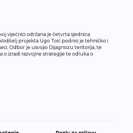
j vijećnici održana je četvrta sjednica
oditelj projekta Ugo Toić podnio je tehničko i
ci. Odbor je usvojio Dijagnozu teritorija, te
 o izradi razvojne strategije te odluka o
nošenje
Poziv za prijavu