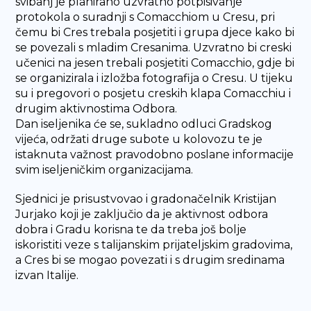
svibanj je planirano uzvratno potpisivanje
protokola o suradnji s Comacchiom u Cresu, pri
čemu bi Cres trebala posjetiti i grupa djece kako bi
se povezali s mladim Cresanima. Uzvratno bi creski
učenici na jesen trebali posjetiti Comacchio, gdje bi
se organizirala i izložba fotografija o Cresu. U tijeku
su i pregovori o posjetu creskih klapa Comacchiu i
drugim aktivnostima Odbora.
Dan iseljenika će se, sukladno odluci Gradskog
vijeća, održati druge subote u kolovozu te je
istaknuta važnost pravodobno poslane informacije
svim iseljeničkim organizacijama.
Sjednici je prisustvovao i gradonačelnik Kristijan
Jurjako koji je zaključio da je aktivnost odbora
dobra i Gradu korisna te da treba još bolje
iskoristiti veze s talijanskim prijateljskim gradovima,
a Cres bi se mogao povezati i s drugim sredinama
izvan Italije.