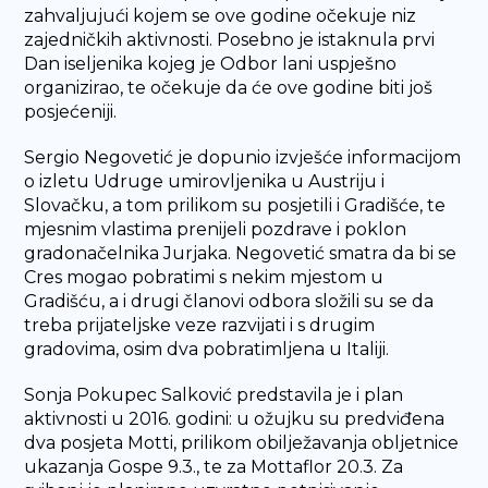
zahvaljujući kojem se ove godine očekuje niz
zajedničkih aktivnosti. Posebno je istaknula prvi
Dan iseljenika kojeg je Odbor lani uspješno
organizirao, te očekuje da će ove godine biti još
posjećeniji.
Sergio Negovetić je dopunio izvješće informacijom
o izletu Udruge umirovljenika u Austriju i
Slovačku, a tom prilikom su posjetili i Gradišće, te
mjesnim vlastima prenijeli pozdrave i poklon
gradonačelnika Jurjaka. Negovetić smatra da bi se
Cres mogao pobratimi s nekim mjestom u
Gradišću, a i drugi članovi odbora složili su se da
treba prijateljske veze razvijati i s drugim
gradovima, osim dva pobratimljena u Italiji.
Sonja Pokupec Salković predstavila je i plan
aktivnosti u 2016. godini: u ožujku su predviđena
dva posjeta Motti, prilikom obilježavanja obljetnice
ukazanja Gospe 9.3., te za Mottaflor 20.3. Za