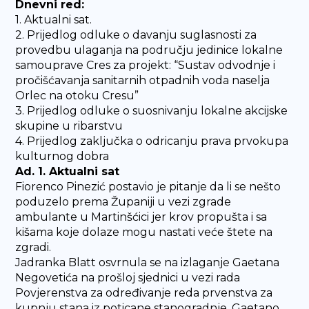
Dnevni red:
1. Aktualni sat.
2. Prijedlog odluke o davanju suglasnosti za
provedbu ulaganja na području jedinice lokalne
samouprave Cres za projekt: “Sustav odvodnje i
pročišćavanja sanitarnih otpadnih voda naselja
Orlec na otoku Cresu”
3. Prijedlog odluke o suosnivanju lokalne akcijske
skupine u ribarstvu
4. Prijedlog zaključka o odricanju prava prvokupa
kulturnog dobra
Ad. 1. Aktualni sat
Fiorenco Pinezić postavio je pitanje da li se nešto
poduzelo prema Županiji u vezi zgrade
ambulante u Martinšćici jer krov propušta i sa
kišama koje dolaze mogu nastati veće štete na
zgradi.
Jadranka Blatt osvrnula se na izlaganje Gaetana
Negovetića na prošloj sjednici u vezi rada
Povjerenstva za određivanje reda prvenstva za
kupnju stana iz poticane stanogradnje. Gaetano