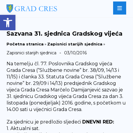
Open toolbar
Sazvana 31. sjednica Gradskog vijeća
Početna stranica
»
Zapisnici starijih sjednica
»
-
Zapisnici starijih sjednica
03/10/2016
Na temelju čl. 77. Poslovnika Gradskog vijeća
Grada Cresa (“Službene novine” br. 38/09, 14/13 i
11/15) i članka 33. Statuta Grada Cresa (“Službene
novine” br. 29/09 i 14/13) predsjednik Gradskog
vijeća Grada Cresa Marčelo Damijanjević sazvao je
31. sjednicu Gradskog vijeća Grada Cresa za dan 3.
listopada (ponedjeljak) 2016. godine, s početkom u
14.00 sati u vijećnici Grada Cresa.
Za sjednicu je predložio sljedeći
DNEVNI RED:
1. Aktualni sat.