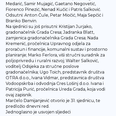
Medarić, Samir Mujagić, Gaetano Negovetić,
Fiorenco Pinezić, Nenad Kučić i Patris Salković.
Odsutni: Anton Čule, Petar Miočić, Maja Sepčić i
Branko Benvin.
Na sjednici su još prisutni: Kristijan Jurjako,
gradonačelnik Grada Cresa; Jadranka Blatt,
zamjenica gradonačelnika Grada Cresa; Nada
Kremenić, pročelnica Upravnog odjela za
proračun i financije, komunalni sustav i prostorno
planiranje; Marko Ferlora, viši stručni suradnik za
poljoprivredu i ruralni razvoj; Walter Salković,
voditelj Odsjeka za stručne poslove
gradonačelnika; Ugo Toich, predstavnik društva
OTRA d.o.o., Ivana Vidmar, predstavnica društva
Vodoopskrba i odvodnja Cres Lošinj d.o.o. Ivana i
Patricija Purić, pročelnica Ureda Grada, koja vodi
ovaj zapisnik.
Marčelo Damijanjević otvorio je 31. sjednicu, te
predložio dnevni red.
Jednoglasno je usvojen sljedeći