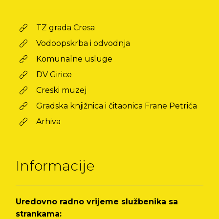
TZ grada Cresa
Vodoopskrba i odvodnja
Komunalne usluge
DV Girice
Creski muzej
Gradska knjižnica i čitaonica Frane Petrića
Arhiva
Informacije
Uredovno radno vrijeme službenika sa
strankama: