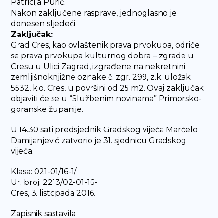
Patricija Purić.
Nakon zaključene rasprave, jednoglasno je
donesen sljedeći
Zaključak:
Grad Cres, kao ovlaštenik prava prvokupa, odriče
se prava prvokupa kulturnog dobra – zgrade u
Cresu u Ulici Zagrad, izgrađene na nekretnini
zemljišnoknjižne oznake č. zgr. 299, z.k. uložak
5532, k.o. Cres, u površini od 25 m2. Ovaj zaključak
objaviti će se u “Službenim novinama” Primorsko-
goranske županije.
U 14.30 sati predsjednik Gradskog vijeća Marčelo
Damijanjević zatvorio je 31. sjednicu Gradskog
vijeća.
Klasa: 021-01/16-1/
Ur. broj: 2213/02-01-16-
Cres, 3. listopada 2016.
Zapisnik sastavila