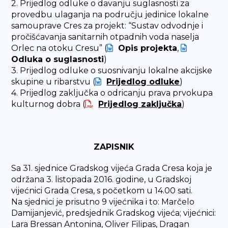
2. Prijedlog odluke o davanju suglasnosti za
provedbu ulaganja na području jedinice lokalne
samouprave Cres za projekt: “Sustav odvodnje i
pročišćavanja sanitarnih otpadnih voda naselja
Orlec na otoku Cresu” (
Opis projekta
,
Odluka o suglasnosti
)
3. Prijedlog odluke o suosnivanju lokalne akcijske
skupine u ribarstvu (
Prijedlog odluke
)
4. Prijedlog zaključka o odricanju prava prvokupa
kulturnog dobra (
Prijedlog zaključka
)
ZAPISNIK
Sa 31. sjednice Gradskog vijeća Grada Cresa koja je
održana 3. listopada 2016. godine, u Gradskoj
vijećnici Grada Cresa, s početkom u 14.00 sati.
Na sjednici je prisutno 9 vijećnika i to: Marčelo
Damijanjević, predsjednik Gradskog vijeća; vijećnici:
Lara Bressan Antonina, Oliver Filipas, Dragan