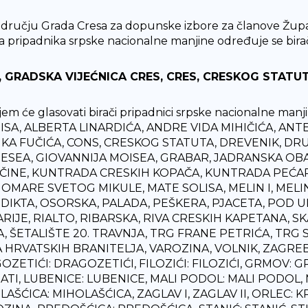
dručju Grada Cresa za dopunske izbore za članove Župa
da pripadnika srpske nacionalne manjine određuje se bira
, GRADSKA VIJEĆNICA CRES, CRES, CRESKOG STATUT
jem će glasovati birači pripadnici srpske nacionalne man
ISA, ALBERTA LINARDIĆA, ANDRE VIDA MIHIČIĆA, ANT
KA FUČIĆA, CONS, CRESKOG STATUTA, DREVENIK, DRU
ESEA, GIOVANNIJA MOISEA, GRABAR, JADRANSKA OBA
ČINE, KUNTRADA CRESKIH KOPAČA, KUNTRADA PEĆARI
MARE SVETOG MIKULE, MATE SOLISA, MELIN I, MELIN II,
DIKTA, OSORSKA, PALADA, PEŠKERA, PJACETA, POD U
RIJE, RIALTO, RIBARSKA, RIVA CRESKIH KAPETANA, SK
A, ŠETALIŠTE 20. TRAVNJA, TRG FRANE PETRIĆA, TRG
A HRVATSKIH BRANITELJA, VAROZINA, VOLNIK, ZAGREB
ZETIĆI: DRAGOZETIĆI, FILOZIĆI: FILOZIĆI, GRMOV: G
ATI, LUBENICE: LUBENICE, MALI PODOL: MALI PODOL,
AŠĆICA: MIHOLAŠĆICA, ZAGLAV I, ZAGLAV II, ORLEC: 