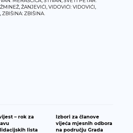
VAN: MERAŠČICA, STIVAN, SVETI PETAR:
MINEŽ, ŽANJEVIĆI, VIDOVIĆI: VIDOVIĆI,
 ZBIŠINA: ZBIŠINA.
ijest – rok za
Izbori za članove
tavu
vijeća mjesnih odbora
idacijskih lista
na području Grada