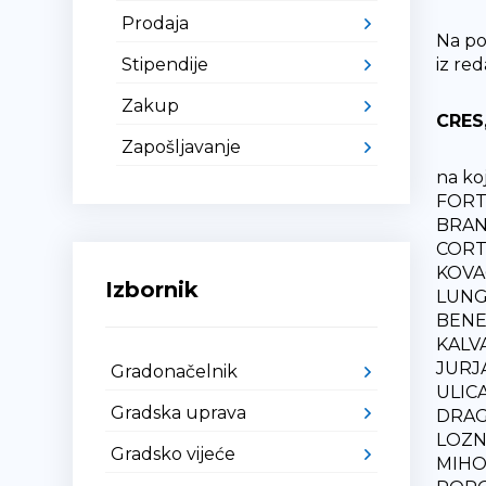
Prodaja
Na po
Stipendije
iz re
Zakup
CRES
Zapošljavanje
na ko
FORT
BRAN
CORT
KOVA
Izbornik
LUNGO
BENE
KALVA
JURJ
Gradonačelnik
ULIC
Gradska uprava
DRAGO
LOZN
Gradsko vijeće
MIHOL