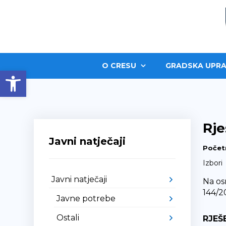
O CRESU
GRADSKA UPRA
Open toolbar
Rje
Javni natječaji
Počet
Izbori
Javni natječaji
Na osn
144/2
Javne potrebe
Ostali
RJEŠ