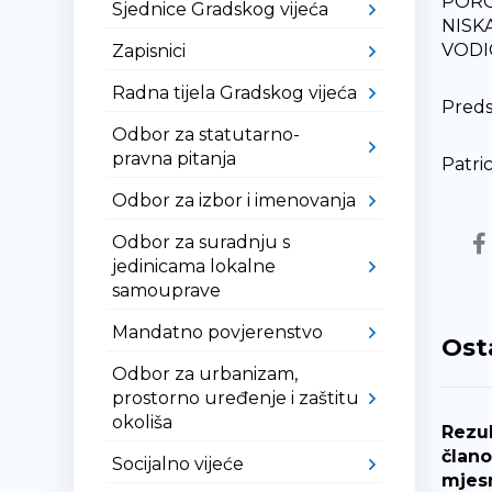
POROZ
Sjednice Gradskog vijeća
NISKA
VODIC
Zapisnici
Radna tijela Gradskog vijeća
Preds
Odbor za statutarno-
pravna pitanja
Patric
Odbor za izbor i imenovanja
Odbor za suradnju s
jedinicama lokalne
samouprave
Mandatno povjerenstvo
Ost
Odbor za urbanizam,
prostorno uređenje i zaštitu
okoliša
Rezul
člano
Socijalno vijeće
mjes