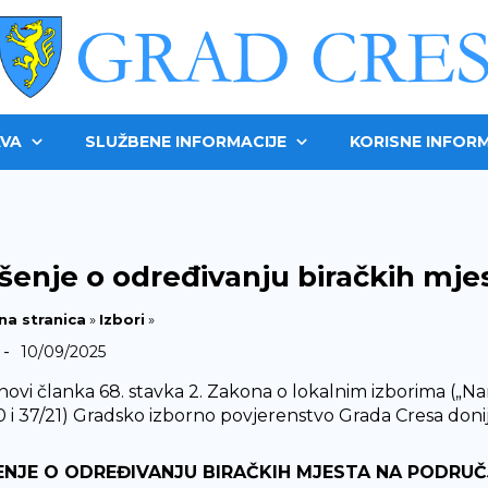
VA
SLUŽBENE INFORMACIJE
KORISNE INFORM
šenje o određivanju biračkih mje
na stranica
»
Izbori
»
-
10/09/2025
ovi članka 68. stavka 2. Zakona o lokalnim izborima („Naro
0 i 37/21) Gradsko izborno povjerenstvo Grada Cresa donij
ENJE O ODREĐIVANJU BIRAČKIH MJESTA NA PODRU