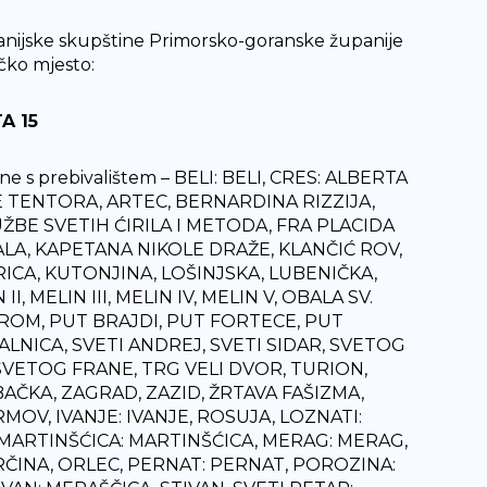
nijske skupštine Primorsko-goranske županije
čko mjesto:
A 15
jine s prebivalištem – BELI: BELI, CRES: ALBERTA
E TENTORA, ARTEC, BERNARDINA RIZZIJA,
ŽBE SVETIH ĆIRILA I METODA, FRA PLACIDA
LA, KAPETANA NIKOLE DRAŽE, KLANČIĆ ROV,
CA, KUTONJINA, LOŠINJSKA, LUBENIČKA,
 MELIN III, MELIN IV, MELIN V, OBALA SV.
ROM, PUT BRAJDI, PUT FORTECE, PUT
ALNICA, SVETI ANDREJ, SVETI SIDAR, SVETOG
 SVETOG FRANE, TRG VELI DVOR, TURION,
AČKA, ZAGRAD, ZAZID, ŽRTAVA FAŠIZMA,
RMOV, IVANJE: IVANJE, ROSUJA, LOZNATI:
 MARTINŠĆICA: MARTINŠĆICA, MERAG: MERAG,
KRČINA, ORLEC, PERNAT: PERNAT, POROZINA: