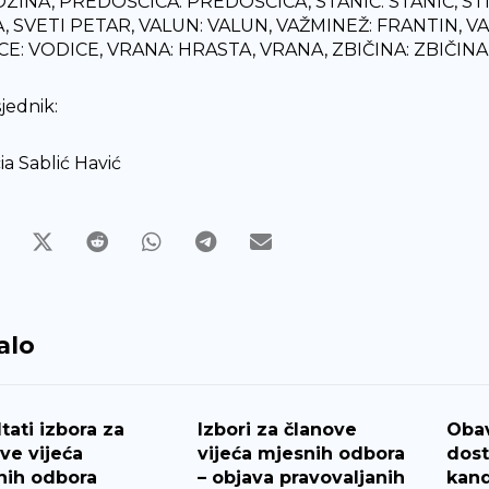
INA, PREDOŠĆICA: PREDOŠĆICA, STANIĆ: STANIĆ, STI
, SVETI PETAR, VALUN: VALUN, VAŽMINEŽ: FRANTIN, VAŽ
E: VODICE, VRANA: HRASTA, VRANA, ZBIČINA: ZBIČINA,
jednik:
ia Sablić Havić
alo
tati izbora za
Izbori za članove
Obav
ve vijeća
vijeća mjesnih odbora
dos
nih odbora
– objava pravovaljanih
kand