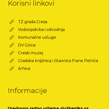
Korisni linkovi
TZ grada Cresa
Vodoopskrba i odvodnja
Komunalne usluge
DV Girice
Creski muzej
Gradska knjižnica i čitaonica Frane Petrića
Arhiva
Informacije
Uredovno radno vrijeme službenika sa