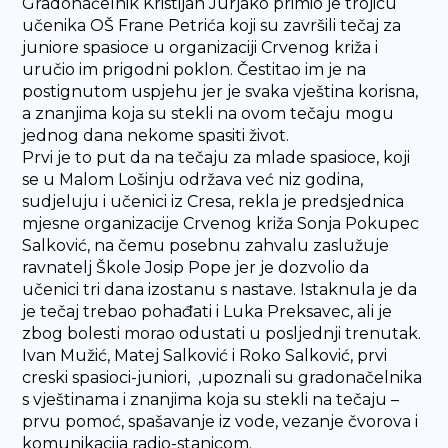
Gradonačelnik Kristijan Jurjako primio je trojicu
učenika OŠ Frane Petrića koji su završili tečaj za
juniore spasioce u organizaciji Crvenog križa i
uručio im prigodni poklon. Čestitao im je na
postignutom uspjehu jer je svaka vještina korisna,
a znanjima koja su stekli na ovom tečaju mogu
jednog dana nekome spasiti život.
Prvi je to put da na tečaju za mlade spasioce, koji
se u Malom Lošinju održava već niz godina,
sudjeluju i učenici iz Cresa, rekla je predsjednica
mjesne organizacije Crvenog križa Sonja Pokupec
Salković, na čemu posebnu zahvalu zaslužuje
ravnatelj Škole Josip Pope jer je dozvolio da
učenici tri dana izostanu s nastave. Istaknula je da
je tečaj trebao pohađati i Luka Preksavec, ali je
zbog bolesti morao odustati u posljednji trenutak.
Ivan Mužić, Matej Salković i Roko Salković, prvi
creski spasioci-juniori, ,upoznali su gradonačelnika
s vještinama i znanjima koja su stekli na tečaju –
prvu pomoć, spašavanje iz vode, vezanje čvorova i
komunikacija radio-stanicom.