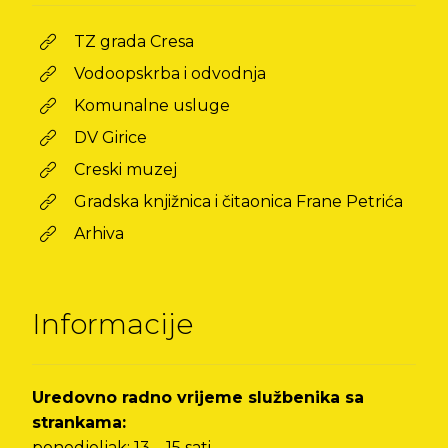
TZ grada Cresa
Vodoopskrba i odvodnja
Komunalne usluge
DV Girice
Creski muzej
Gradska knjižnica i čitaonica Frane Petrića
Arhiva
Informacije
Uredovno radno vrijeme službenika sa
strankama:
ponedjeljak: 13 – 15 sati