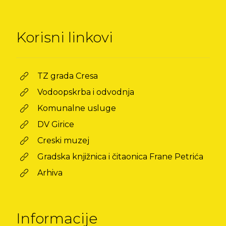
Korisni linkovi
TZ grada Cresa
Vodoopskrba i odvodnja
Komunalne usluge
DV Girice
Creski muzej
Gradska knjižnica i čitaonica Frane Petrića
Arhiva
Informacije