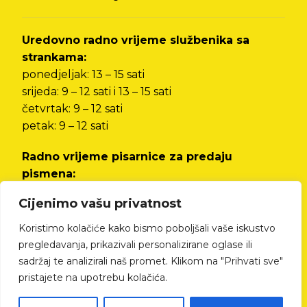
Uredovno radno vrijeme službenika sa
strankama:
ponedjeljak: 13 – 15 sati
srijeda: 9 – 12 sati i 13 – 15 sati
četvrtak: 9 – 12 sati
petak: 9 – 12 sati
Radno vrijeme pisarnice za predaju
pismena:
od ponedjeljka do petka od 8 do 12 sati i od 13
Cijenimo vašu privatnost
do 15 sati
Koristimo kolačiće kako bismo poboljšali vaše iskustvo
Izjava o pristupačnosti
pregledavanja, prikazivali personalizirane oglase ili
sadržaj te analizirali naš promet. Klikom na "Prihvati sve"
pristajete na upotrebu kolačića.