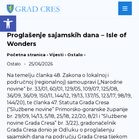
Open toolbar
Proglašenje sajamskih dana – Isle of
Wonders
Početna stranica
»
Vijesti
»
Ostalo
»
-
Ostalo
25/06/2026
Na temelju članka 48. Zakona o lokalnoj i
područnoj (regionalnoj) samoupravi („Narodne
novine“ br. 33/01, 60/01, 129/05, 109/07, 125/08,
36/09, 36/09, 150/11, 144/12, 19/13, 137/15, 123/17, 98/19,
144/20), te članka 47. Statuta Grada Cresa
(“Službene novine” Primorsko-goranske županije
br. 29/09, 14/13, 5/18, 25/18, 22/20, 8/21 i “Službene
novine Grada Cresa” br. 3/22), gradonačelnik
Grada Cresa donio je Odluku o proglašenju
sajamskih dana na području Grada Cresa tijekom