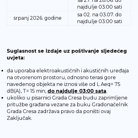
sa 27. na 28.06. do
najdulje 03:00 sati
sa 02. na 03.07. do
srpanj 2026. godine
najdulje 03:00 sati
Suglasnost se izdaje uz poštivanje sljedećeg
uvjeta:
da uporaba elektroakustičnih i akustičnih uređaja
na otvorenom prostoru, odnosno terasi gore
navedenog objekta ne iznosi više od L Aeq= 75
dB(A), T= 15 min,
do najdulje 03:00 sata
.
ukoliko u pisarnici Grada Cresa budu zaprimljene
pritužbe građana vezane za buku Gradonačelnik
Grada Cresa zadržava pravo da poništi ovaj
Zaključak.