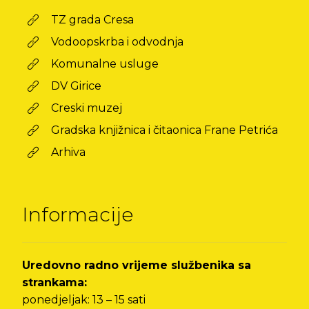
TZ grada Cresa
Vodoopskrba i odvodnja
Komunalne usluge
DV Girice
Creski muzej
Gradska knjižnica i čitaonica Frane Petrića
Arhiva
Informacije
Uredovno radno vrijeme službenika sa
strankama:
ponedjeljak: 13 – 15 sati