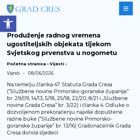
Open toolbar
Produženje radnog vremena
ugostiteljskih objekata tijekom
Svjetskog prvenstva u nogometu
Početna stranica
»
Vijesti
»
-
Vijesti
08/06/2026
Na temelju članka 47. Statuta Grada Cresa
(“Službene novine Primorsko-goranske županije”
br. 29/09, 14/13, 5/18, 25/18, 22/20, 8/21 i „Službene
novine Grada Cresa“ br. 3/22) i članka 4. Odluke o
dozvoljenom prekoračenju najviše dopuštene
razine buke (“Službene novine Primorsko-
goranske županije” br. 13/16) Gradonačelnik Grada
Cresa donosi sljedeći