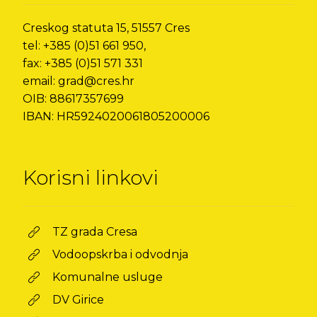
Creskog statuta 15, 51557 Cres
tel: +385 (0)51 661 950,
fax: +385 (0)51 571 331
email: grad@cres.hr
OIB: 88617357699
IBAN: HR5924020061805200006
Korisni linkovi
TZ grada Cresa
Vodoopskrba i odvodnja
Komunalne usluge
DV Girice