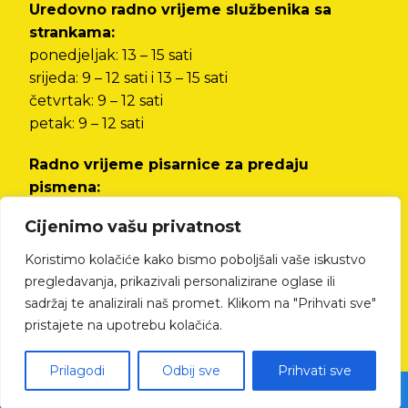
Uredovno radno vrijeme službenika sa
strankama:
ponedjeljak: 13 – 15 sati
srijeda: 9 – 12 sati i 13 – 15 sati
četvrtak: 9 – 12 sati
petak: 9 – 12 sati
Radno vrijeme pisarnice za predaju
pismena:
od ponedjeljka do petka od 8 do 12 sati i od 13
Cijenimo vašu privatnost
do 15 sati
Koristimo kolačiće kako bismo poboljšali vaše iskustvo
Izjava o pristupačnosti
pregledavanja, prikazivali personalizirane oglase ili
sadržaj te analizirali naš promet. Klikom na "Prihvati sve"
pristajete na upotrebu kolačića.
Prilagodi
Odbij sve
Prihvati sve
© All rights reserved Cres.hr | Izrada web stranica - kTdizajn