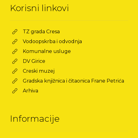
Korisni linkovi
TZ grada Cresa
Vodoopskrba i odvodnja
Komunalne usluge
DV Girice
Creski muzej
Gradska knjižnica i čitaonica Frane Petrića
Arhiva
Informacije