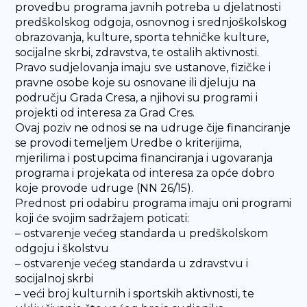
provedbu programa javnih potreba u djelatnosti
predškolskog odgoja, osnovnog i srednjoškolskog
obrazovanja, kulture, sporta tehničke kulture,
socijalne skrbi, zdravstva, te ostalih aktivnosti.
Pravo sudjelovanja imaju sve ustanove, fizičke i
pravne osobe koje su osnovane ili djeluju na
području Grada Cresa, a njihovi su programi i
projekti od interesa za Grad Cres.
Ovaj poziv ne odnosi se na udruge čije financiranje
se provodi temeljem Uredbe o kriterijima,
mjerilima i postupcima financiranja i ugovaranja
programa i projekata od interesa za opće dobro
koje provode udruge (NN 26/15).
Prednost pri odabiru programa imaju oni programi
koji će svojim sadržajem poticati:
– ostvarenje većeg standarda u predškolskom
odgoju i školstvu
– ostvarenje većeg standarda u zdravstvu i
socijalnoj skrbi
– veći broj kulturnih i sportskih aktivnosti, te