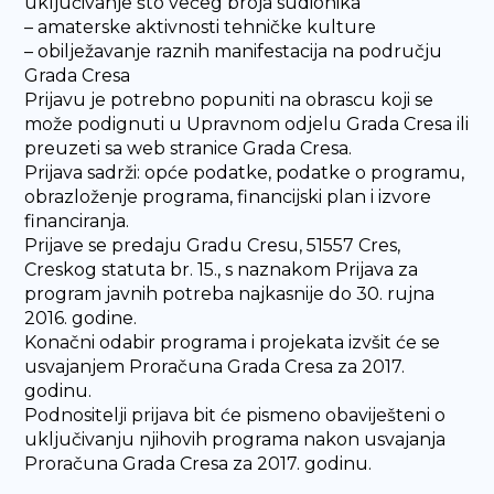
uključivanje što većeg broja sudionika
– amaterske aktivnosti tehničke kulture
– obilježavanje raznih manifestacija na području
Grada Cresa
Prijavu je potrebno popuniti na obrascu koji se
može podignuti u Upravnom odjelu Grada Cresa ili
preuzeti sa web stranice Grada Cresa.
Prijava sadrži: opće podatke, podatke o programu,
obrazloženje programa, financijski plan i izvore
financiranja.
Prijave se predaju Gradu Cresu, 51557 Cres,
Creskog statuta br. 15., s naznakom Prijava za
program javnih potreba najkasnije do 30. rujna
2016. godine.
Konačni odabir programa i projekata izvšit će se
usvajanjem Proračuna Grada Cresa za 2017.
godinu.
Podnositelji prijava bit će pismeno obaviješteni o
uključivanju njihovih programa nakon usvajanja
Proračuna Grada Cresa za 2017. godinu.