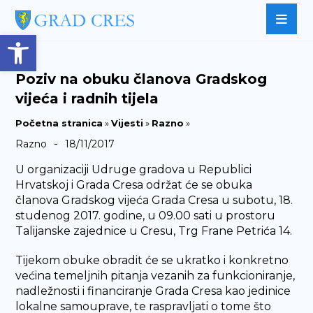
Open toolbar
Poziv na obuku članova Gradskog
vijeća i radnih tijela
Početna stranica
»
Vijesti
»
Razno
»
-
Razno
18/11/2017
U organizaciji Udruge gradova u Republici
Hrvatskoj i Grada Cresa održat će se obuka
članova Gradskog vijeća Grada Cresa u subotu, 18.
studenog 2017. godine, u 09.00 sati u prostoru
Talijanske zajednice u Cresu, Trg Frane Petrića 14.
Tijekom obuke obradit će se ukratko i konkretno
većina temeljnih pitanja vezanih za funkcioniranje,
nadležnosti i financiranje Grada Cresa kao jedinice
lokalne samouprave, te raspravljati o tome što