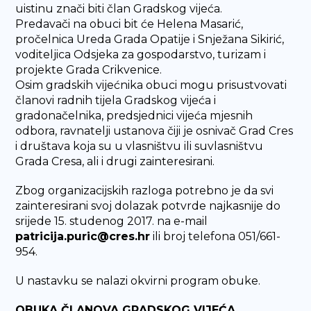
uistinu znači biti član Gradskog vijeća.
Predavači na obuci bit će Helena Masarić,
pročelnica Ureda Grada Opatije i Snježana Sikirić,
voditeljica Odsjeka za gospodarstvo, turizam i
projekte Grada Crikvenice.
Osim gradskih vijećnika obuci mogu prisustvovati
članovi radnih tijela Gradskog vijeća i
gradonačelnika, predsjednici vijeća mjesnih
odbora, ravnatelji ustanova čiji je osnivač Grad Cres
i društava koja su u vlasništvu ili suvlasništvu
Grada Cresa, ali i drugi zainteresirani.
Zbog organizacijskih razloga potrebno je da svi
zainteresirani svoj dolazak potvrde najkasnije do
srijede 15. studenog 2017. na e-mail
patricija.puric@cres.hr
ili broj telefona 051/661-
954.
U nastavku se nalazi okvirni program obuke.
OBUKA ČLANOVA GRADSKOG VIJEĆA