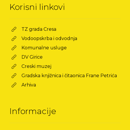
Korisni linkovi
TZ grada Cresa
Vodoopskrba i odvodnja
Komunalne usluge
DV Girice
Creski muzej
Gradska knjižnica i čitaonica Frane Petrića
Arhiva
Informacije