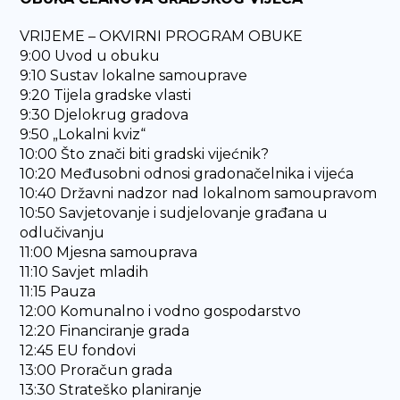
VRIJEME – OKVIRNI PROGRAM OBUKE
9:00 Uvod u obuku
9:10 Sustav lokalne samouprave
9:20 Tijela gradske vlasti
9:30 Djelokrug gradova
9:50 „Lokalni kviz“
10:00 Što znači biti gradski vijećnik?
10:20 Međusobni odnosi gradonačelnika i vijeća
10:40 Državni nadzor nad lokalnom samoupravom
10:50 Savjetovanje i sudjelovanje građana u
odlučivanju
11:00 Mjesna samouprava
11:10 Savjet mladih
11:15 Pauza
12:00 Komunalno i vodno gospodarstvo
12:20 Financiranje grada
12:45 EU fondovi
13:00 Proračun grada
13:30 Strateško planiranje