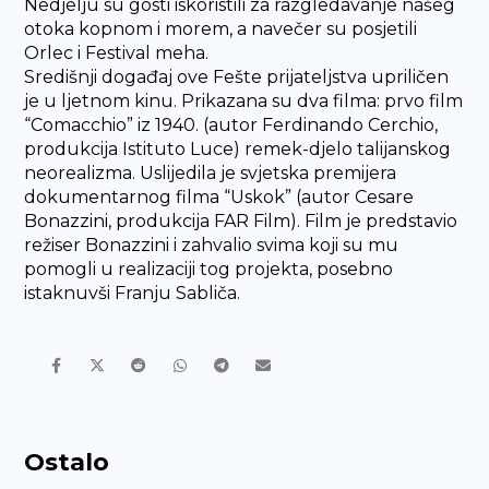
Nedjelju su gosti iskoristili za razgledavanje našeg
otoka kopnom i morem, a navečer su posjetili
Orlec i Festival meha.
Središnji događaj ove Fešte prijateljstva upriličen
je u ljetnom kinu. Prikazana su dva filma: prvo film
“Comacchio” iz 1940. (autor Ferdinando Cerchio,
produkcija Istituto Luce) remek-djelo talijanskog
neorealizma. Uslijedila je svjetska premijera
dokumentarnog filma “Uskok” (autor Cesare
Bonazzini, produkcija FAR Film). Film je predstavio
režiser Bonazzini i zahvalio svima koji su mu
pomogli u realizaciji tog projekta, posebno
istaknuvši Franju Sabliča.
Ostalo