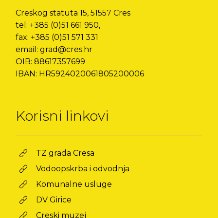
Creskog statuta 15, 51557 Cres
tel: +385 (0)51 661 950,
fax: +385 (0)51 571 331
email: grad@cres.hr
OIB: 88617357699
IBAN: HR5924020061805200006
Korisni linkovi
TZ grada Cresa
Vodoopskrba i odvodnja
Komunalne usluge
DV Girice
Creski muzej