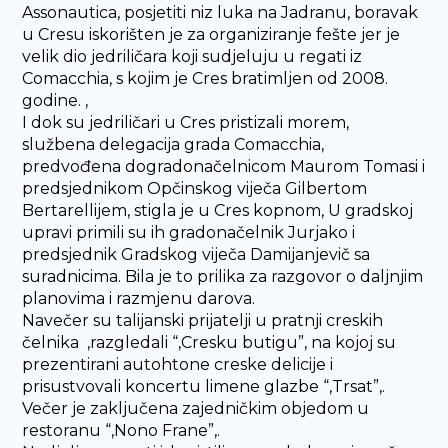
Assonautica, posjetiti niz luka na Jadranu, boravak
u Cresu iskorišten je za organiziranje fešte jer je
velik dio jedriličara koji sudjeluju u regati iz
Comacchia, s kojim je Cres bratimljen od 2008.
godine. ,
I dok su jedriličari u Cres pristizali morem,
službena delegacija grada Comacchia,
predvođena dogradonačelnicom Maurom Tomasi i
predsjednikom Opčinskog viječa Gilbertom
Bertarellijem, stigla je u Cres kopnom, U gradskoj
upravi primili su ih gradonačelnik Jurjako i
predsjednik Gradskog viječa Damijanjevič sa
suradnicima. Bila je to prilika za razgovor o daljnjim
planovima i razmjenu darova.
Navečer su talijanski prijatelji u pratnji creskih
čelnika ,razgledali “,Cresku butigu”, na kojoj su
prezentirani autohtone creske delicije i
prisustvovali koncertu limene glazbe “,Trsat”,.
Večer je zaključena zajedničkim objedom u
restoranu “,Nono Frane”,.