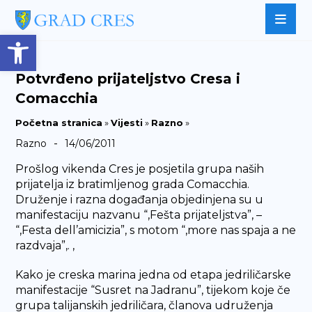
Open toolbar
Potvrđeno prijateljstvo Cresa i
Comacchia
Početna stranica
»
Vijesti
»
Razno
»
-
Razno
14/06/2011
Prošlog vikenda Cres je posjetila grupa naših
prijatelja iz bratimljenog grada Comacchia.
Druženje i razna događanja objedinjena su u
manifestaciju nazvanu “,Fešta prijateljstva”, –
“,Festa dell’amicizia”, s motom “,more nas spaja a ne
razdvaja”,. ,
Kako je creska marina jedna od etapa jedriličarske
manifestacije “Susret na Jadranu”, tijekom koje če
grupa talijanskih jedriličara, članova udruženja