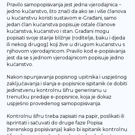
Pravilo samopopisivanja jest jedna vjerodajnica −
jedno kućanstvo, što znači da ako se i više članova
u kućanstvu koristi sustavom e-Građani, samo
jedan član kućanstva popisuje ostale članove
kućanstva, kućanstvo i stan. Građani mogu
popisati svoje starije bližnje (roditelje, baku i djeda
ili nekog drugog) koji žive u drugom kućanstvu s
njihovom vjerodajnicom. Pravilo kod e-popisivanja
jest da se s jednom vjerodajnicom popisuje jedno
kućanstvo.
Nakon ispunjavanja popisnog upitnika i uspješnog
zaključavanja i slanja e-popisnice ispitanik će dobiti
jedinstvenu kontrolnu šifru generiranu u
trenutku predaje e-popisnice, koja je dokaz
uspješno provedenog samopopisivanja.
Kontrolnu šifru treba zapisati na papir, poslikati ili
isprintati i sačuvati do druge faze Popisa
(terenskog popisivanja) kako bi ispitanik kontrolnu