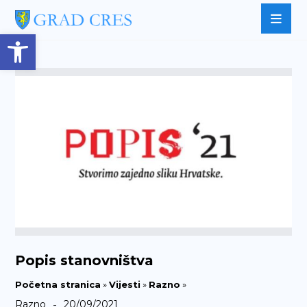
Open toolbar
Popis stanovništva
Početna stranica
»
Vijesti
»
Razno
»
-
Razno
20/09/2021