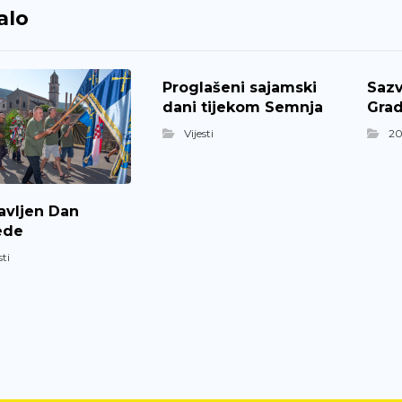
alo
Proglašeni sajamski
Sazv
dani tijekom Semnja
Grad
Vijesti
20
avljen Dan
ede
sti