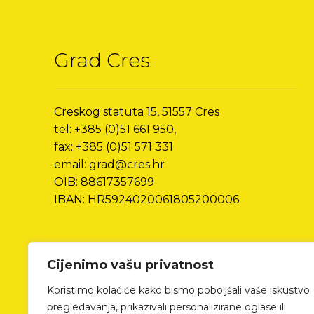
Grad Cres
Creskog statuta 15, 51557 Cres
tel: +385 (0)51 661 950,
fax: +385 (0)51 571 331
email: grad@cres.hr
OIB: 88617357699
IBAN: HR5924020061805200006
Cijenimo vašu privatnost
Koristimo kolačiće kako bismo poboljšali vaše iskustvo
pregledavanja, prikazivali personalizirane oglase ili