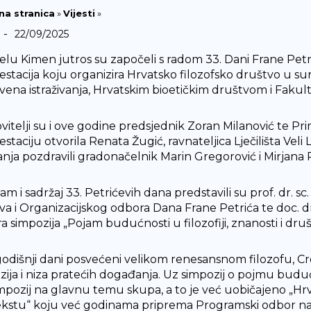
na stranica
»
Vijesti
»
-
22/09/2025
elu Kimen jutros su započeli s radom 33. Dani Frane P
estacija koju organizira Hrvatsko filozofsko društvo u s
vena istraživanja, Hrvatskim bioetičkim društvom i Fakul
vitelji su i ove godine predsjednik Zoran Milanović te Pri
staciju otvorila Renata Žugić, ravnateljica Lječilišta Vel
anja pozdravili gradonačelnik Marin Gregorović i Mirjana 
m i sadržaj 33. Petrićevih dana predstavili su prof. dr. sc
va i Organizacijskog odbora Dana Frane Petrića te doc. 
a simpozija „Pojam budućnosti u filozofiji, znanosti i dru
godišnji dani posvećeni velikom renesansnom filozofu, Cre
zija i niza pratećih događanja. Uz simpozij o pojmu budu
impozij na glavnu temu skupa, a to je već uobičajeno „Hrvats
kstu“ koju već godinama priprema Programski odbor na č