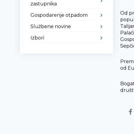
zastupnika
Od pr
Gospodarenje otpadom
popul
Talij
Službene novine
Palač
Izbori
Gospo
Sepči
Prema
od Eu
Bogat
društ