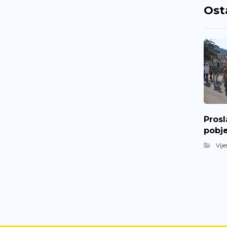
Ost
Prosl
pobj
Vije