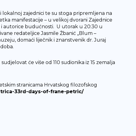
i lokalnoj zajednici te su stoga pripremljena na
tka manifestacije – u velikoj dvorani Zajednice
ri i autorice budućnosti. U utorak u 20:30 u
ivane redateljice Jasmile Žbanić „Blum –
zeju, domaći liječnik i znanstvenik dr. Juraj
 doba.
udjelovat će više od 110 sudionika iz 15 zemalja
etskim stranicama Hrvatskog filozofskog
trica-33rd-days-of-frane-petric/