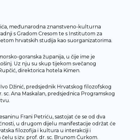
etrića, međunarodna znanstveno-kulturna
uradnji s Gradom Cresom te s Institutom za
tetom hrvatskih studija kao suorganizatorima.
morsko-goranska županija, u čije ime je
i Lošinj. Uz nju su skup tijekom svečanog
Rupčić, direktorica hotela Kimen.
. Ivo Džinić, predsjednik Hrvatskog filozofskog
dr. sc. Ana Maskalan, predsjednica Programskog
štvu.
saninu Frani Petriću, sastojat će se od dva
ćnosti, u drugom dijelu manifestacije održat će
ka filozofija i kultura u interakciji i
elu s izv. prof. dr. sc. Brunom Ćurkom.