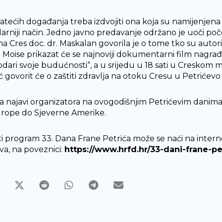
atećih događanja treba izdvojiti ona koja su namijenjena 
arniji način. Jedno javno predavanje održano je uoči poče
ana Cres doc. dr. Maskalan govorila je o tome tko su auto
i Moise prikazat će se najnoviji dokumentarni film nagrađ
dari svoje budućnosti“, a u srijedu u 18 sati u Creskom mu
ć govorit će o zaštiti zdravlja na otoku Cresu u Petrićevo
 najavi organizatora na ovogodišnjim Petrićevim danima s
rope do Sjeverne Amerike.
i program 33. Dana Frane Petrića može se naći na intern
va, na poveznici:
https://www.hrfd.hr/33-dani-frane-pe