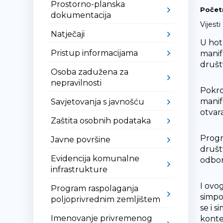
Prostorno-planska
Počet
dokumentacija
Vijesti
Natječaji
U hot
Pristup informacijama
manif
društ
Osoba zadužena za
nepravilnosti
Pokro
manife
Savjetovanja s javnošću
otvar
Zaštita osobnih podataka
Progra
Javne površine
društ
Evidencija komunalne
odbor
infrastrukture
I ovo
Program raspolaganja
simpo
poljoprivrednim zemljištem
se i s
Imenovanje privremenog
konte