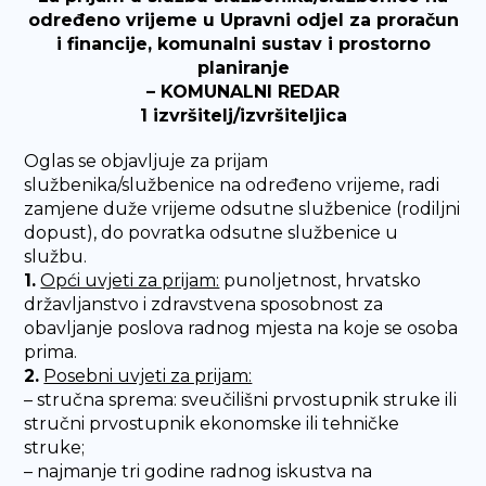
određeno vrijeme u Upravni odjel za proračun
i financije, komunalni sustav i prostorno
planiranje
– KOMUNALNI REDAR
1 izvršitelj/izvršiteljica
Oglas se objavljuje za prijam
službenika/službenice na određeno vrijeme, radi
zamjene duže vrijeme odsutne službenice (rodiljni
dopust), do povratka odsutne službenice u
službu.
1.
Opći uvjeti za prijam:
punoljetnost, hrvatsko
državljanstvo i zdravstvena sposobnost za
obavljanje poslova radnog mjesta na koje se osoba
prima.
2.
Posebni uvjeti za prijam:
– stručna sprema: sveučilišni prvostupnik struke ili
stručni prvostupnik ekonomske ili tehničke
struke;
– najmanje tri godine radnog iskustva na