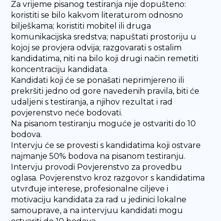
Za vrijeme pisanog testiranja nije dopušteno:
koristiti se bilo kakvom literaturom odnosno
bilješkama; koristiti mobitel ili druga
komunikacijska sredstva; napuštati prostoriju u
kojoj se provjera odvija; razgovarati s ostalim
kandidatima, niti na bilo koji drugi način remetiti
koncentraciju kandidata.
Kandidati koji će se ponašati neprimjereno ili
prekršiti jedno od gore navedenih pravila, biti će
udaljeni s testiranja, a njihov rezultat i rad
povjerenstvo neće bodovati.
Na pisanom testiranju moguće je ostvariti do 10
bodova.
Intervju će se provesti s kandidatima koji ostvare
najmanje 50% bodova na pisanom testiranju.
Intervju provodi Povjerenstvo za provedbu
oglasa. Povjerenstvo kroz razgovor s kandidatima
utvrđuje interese, profesionalne ciljeve i
motivaciju kandidata za rad u jedinici lokalne
samouprave, a na intervjuu kandidati mogu