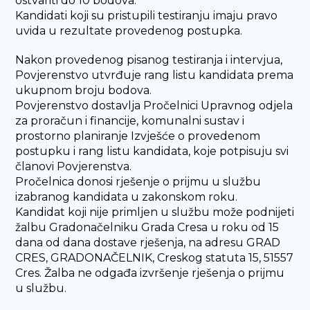
ostvariti do 10 bodova.
Kandidati koji su pristupili testiranju imaju pravo
uvida u rezultate provedenog postupka.
Nakon provedenog pisanog testiranja i intervjua,
Povjerenstvo utvrđuje rang listu kandidata prema
ukupnom broju bodova.
Povjerenstvo dostavlja Pročelnici Upravnog odjela
za proračun i financije, komunalni sustav i
prostorno planiranje Izvješće o provedenom
postupku i rang listu kandidata, koje potpisuju svi
članovi Povjerenstva.
Pročelnica donosi rješenje o prijmu u službu
izabranog kandidata u zakonskom roku.
Kandidat koji nije primljen u službu može podnijeti
žalbu Gradonačelniku Grada Cresa u roku od 15
dana od dana dostave rješenja, na adresu GRAD
CRES, GRADONAČELNIK, Creskog statuta 15, 51557
Cres. Žalba ne odgađa izvršenje rješenja o prijmu
u službu.