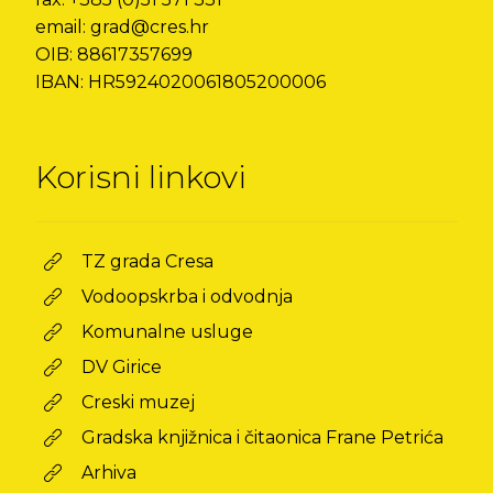
email: grad@cres.hr
OIB: 88617357699
IBAN: HR5924020061805200006
Korisni linkovi
TZ grada Cresa
Vodoopskrba i odvodnja
Komunalne usluge
DV Girice
Creski muzej
Gradska knjižnica i čitaonica Frane Petrića
Arhiva