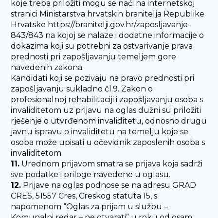
koje treba priložiti mogu se naći na internetskoj
stranici Ministarstva hrvatskih branitelja Republike
Hrvatske https://branitelji.gov.hr/zaposljavanje-
843/843 na kojoj se nalaze i dodatne informacije o
dokazima koji su potrebni za ostvarivanje prava
prednosti pri zapošljavanju temeljem gore
navedenih zakona.
Kandidati koji se pozivaju na pravo prednosti pri
zapošljavanju sukladno čl.9. Zakon o
profesionalnoj rehabilitaciji i zapošljavanju osoba s
invaliditetom uz prijavu na oglas dužni su priložiti
rješenje o utvrđenom invaliditetu, odnosno drugu
javnu ispravu o invaliditetu na temelju koje se
osoba može upisati u očevidnik zaposlenih osoba s
invaliditetom.
11.
Urednom prijavom smatra se prijava koja sadrži
sve podatke i priloge navedene u oglasu.
12.
Prijave na oglas podnose se na adresu GRAD
CRES, 51557 Cres, Creskog statuta 15, s
napomenom “Oglas za prijam u službu –
Komunalni redar – ne otvarati” u roku od osam