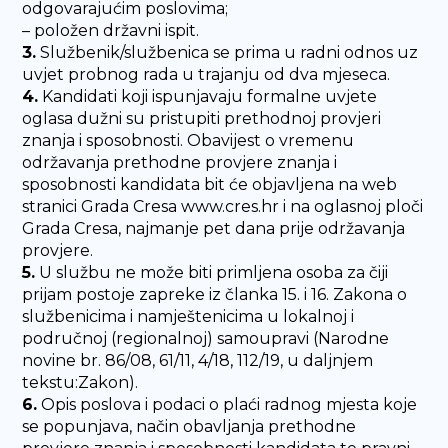
odgovarajućim poslovima;
– položen državni ispit.
3.
Službenik/službenica se prima u radni odnos uz
uvjet probnog rada u trajanju od dva mjeseca.
4.
Kandidati koji ispunjavaju formalne uvjete
oglasa dužni su pristupiti prethodnoj provjeri
znanja i sposobnosti. Obavijest o vremenu
održavanja prethodne provjere znanja i
sposobnosti kandidata bit će objavljena na web
stranici Grada Cresa www.cres.hr i na oglasnoj ploči
Grada Cresa, najmanje pet dana prije održavanja
provjere.
5.
U službu ne može biti primljena osoba za čiji
prijam postoje zapreke iz članka 15. i 16. Zakona o
službenicima i namještenicima u lokalnoj i
područnoj (regionalnoj) samoupravi (Narodne
novine br. 86/08, 61/11, 4/18, 112/19, u daljnjem
tekstu:Zakon).
6.
Opis poslova i podaci o plaći radnog mjesta koje
se popunjava, način obavljanja prethodne