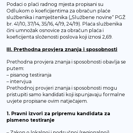
Podaci o plaći radnog mjesta propisani su
Odlukom o koeficijentima za obračun plaće
službenika i namještenika („Službene novine“ PGŽ
br. 41/10, 37/14, 35/16, 4/19, 24/19). Plaća službenika
čini umnožak osnovice za obračun plaća i
koeficijenta složenosti poslova koji iznosi 2,69.
III. Prethodna provjera znanja i sposobnosti
Prethodna provjera znanja i sposobnosti obavlja se
putem:
– pisanog testiranja
– intervjua
Prethodnoj provjeri znanja i sposobnosti mogu
pristupiti samo kandidati koji ispunjavaju formalne
uvjete propisane ovim natječajem.
1. Pravni izvori za pripremu kandidata za
pismeno testiranje
– Zakon o lokalnoj i područnoj (regionalnoj)