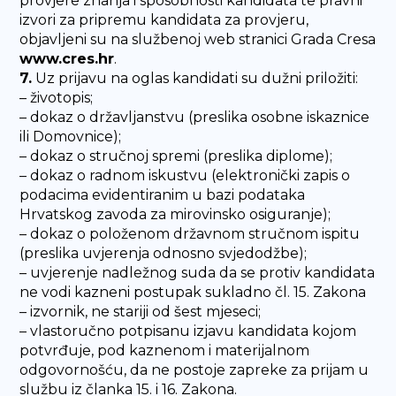
provjere znanja i sposobnosti kandidata te pravni
izvori za pripremu kandidata za provjeru,
objavljeni su na službenoj web stranici Grada Cresa
www.cres.hr
.
7.
Uz prijavu na oglas kandidati su dužni priložiti:
– životopis;
– dokaz o državljanstvu (preslika osobne iskaznice
ili Domovnice);
– dokaz o stručnoj spremi (preslika diplome);
– dokaz o radnom iskustvu (elektronički zapis o
podacima evidentiranim u bazi podataka
Hrvatskog zavoda za mirovinsko osiguranje);
– dokaz o položenom državnom stručnom ispitu
(preslika uvjerenja odnosno svjedodžbe);
– uvjerenje nadležnog suda da se protiv kandidata
ne vodi kazneni postupak sukladno čl. 15. Zakona
– izvornik, ne stariji od šest mjeseci;
– vlastoručno potpisanu izjavu kandidata kojom
potvrđuje, pod kaznenom i materijalnom
odgovornošću, da ne postoje zapreke za prijam u
službu iz članka 15. i 16. Zakona.