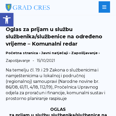
Open toolbar
Oglas za prijam u službu
službenika/službenice na određeno
vrijeme – Komunalni redar
Početna stranica
»
Javni natječaji
»
Zapošljavanje
»
-
Zapošljavanje
15/10/2021
Na temelju čl. 19. i 29 Zakona o službenicima i
namještenicima u lokalnoj i područnoj
(regionalnoj) samoupravi (Narodne novine br.
86/08, 61/11, 4/18, 112/19), Pročelnica Upravnog
odjela za proračun i financije, komunalni sustav i
prostorno planiranje raspisuje
OGLAS
za prijam u službu službenika/službenice na