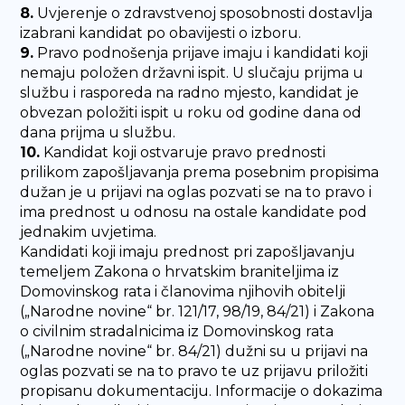
8.
Uvjerenje o zdravstvenoj sposobnosti dostavlja
izabrani kandidat po obavijesti o izboru.
9.
Pravo podnošenja prijave imaju i kandidati koji
nemaju položen državni ispit. U slučaju prijma u
službu i rasporeda na radno mjesto, kandidat je
obvezan položiti ispit u roku od godine dana od
dana prijma u službu.
10.
Kandidat koji ostvaruje pravo prednosti
prilikom zapošljavanja prema posebnim propisima
dužan je u prijavi na oglas pozvati se na to pravo i
ima prednost u odnosu na ostale kandidate pod
jednakim uvjetima.
Kandidati koji imaju prednost pri zapošljavanju
temeljem Zakona o hrvatskim braniteljima iz
Domovinskog rata i članovima njihovih obitelji
(„Narodne novine“ br. 121/17, 98/19, 84/21) i Zakona
o civilnim stradalnicima iz Domovinskog rata
(„Narodne novine“ br. 84/21) dužni su u prijavi na
oglas pozvati se na to pravo te uz prijavu priložiti
propisanu dokumentaciju. Informacije o dokazima