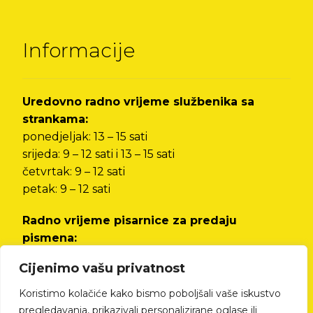
Informacije
Uredovno radno vrijeme službenika sa
strankama:
ponedjeljak: 13 – 15 sati
srijeda: 9 – 12 sati i 13 – 15 sati
četvrtak: 9 – 12 sati
petak: 9 – 12 sati
Radno vrijeme pisarnice za predaju
pismena:
od ponedjeljka do petka od 8 do 12 sati i od 13
Cijenimo vašu privatnost
do 15 sati
Koristimo kolačiće kako bismo poboljšali vaše iskustvo
Izjava o pristupačnosti
pregledavanja, prikazivali personalizirane oglase ili