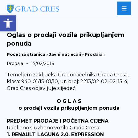
Open toolbar
Oglas o prodaji vozila prikupljanjem
ponuda
Početna stranica
»
Javni natječaji
»
Prodaja
»
-
Prodaja
17/02/2016
Temeljem zaključka Gradonačelnika Grada Cresa,
klasa: 940-01/15-01/10, ur. broj: 2213/02-02-02-15-4,
Grad Cres objavljuje slijedeći
O G L A S
o prodaji vozila prikupljanjem ponuda
PREDMET PRODAJE I POČETNA CIJENA
Rabljeno službeno vozilo Grada Cresa:
1. RENAULT LAGUNA 2.0. EXPRESSION