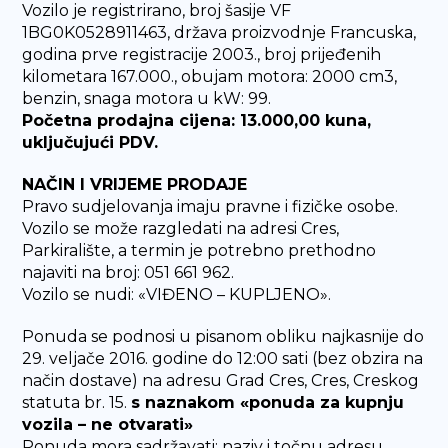
Vozilo je registrirano, broj šasije VF
1BG0K0528911463, država proizvodnje Francuska,
godina prve registracije 2003., broj prijeđenih
kilometara 167.000., obujam motora: 2000 cm3,
benzin, snaga motora u kW: 99.
Početna prodajna cijena: 13.000,00 kuna,
uključujući PDV.
NAČIN I VRIJEME PRODAJE
Pravo sudjelovanja imaju pravne i fizičke osobe.
Vozilo se može razgledati na adresi Cres,
Parkiralište, a termin je potrebno prethodno
najaviti na broj: 051 661 962.
Vozilo se nudi: «VIĐENO – KUPLJENO».
Ponuda se podnosi u pisanom obliku najkasnije do
29. veljače 2016. godine do 12:00 sati (bez obzira na
način dostave) na adresu Grad Cres, Cres, Creskog
statuta br. 15.
s naznakom «ponuda za kupnju
vozila – ne otvarati»
Ponuda mora sadržavati: naziv i točnu adresu