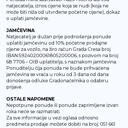
natjecatelja, iznos cijene koja se nudi (koja ne
može biti niža od utvrđene početne cijene), dokaz
o uplati jamčevine.
JAMČEVINA
Natjecatelj je dužan prije podnošenja ponude
uplatiti jamčevinu od 10% početne prodajne
cijene za vozilo, na žiro račun Grada Cresa broj
IBAN:59240200061805200006, s pozivom na broj
68 7706 – OIB uplatitelja, s naznakom jamčevina.
Ponuditelju čija ponuda ne bude prihvaćena
jamčevina se vraća u roku od 3 dana od dana
donošenja odluke Gradonačelnika o odabiru
prijave.
OSTALE NAPOMENE
Nepotpune ponude ili ponude zaprimljene izvan
roka neće se razmatrati.
Za sve informacije u vezi oglasa odnosno
predmeta prodaje možete dobiti na broj: 051 661