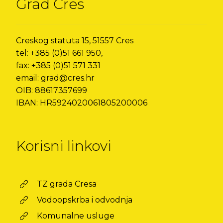
Grad Cres
Creskog statuta 15, 51557 Cres
tel: +385 (0)51 661 950,
fax: +385 (0)51 571 331
email: grad@cres.hr
OIB: 88617357699
IBAN: HR5924020061805200006
Korisni linkovi
TZ grada Cresa
Vodoopskrba i odvodnja
Komunalne usluge