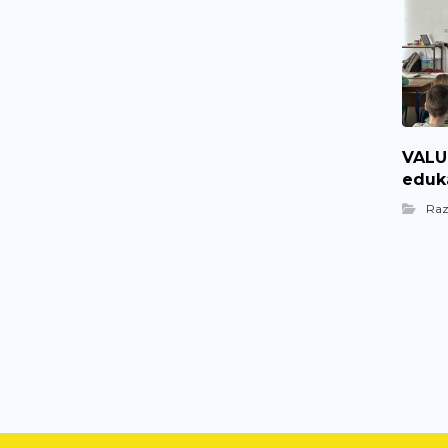
VALUE
eduka
Ra