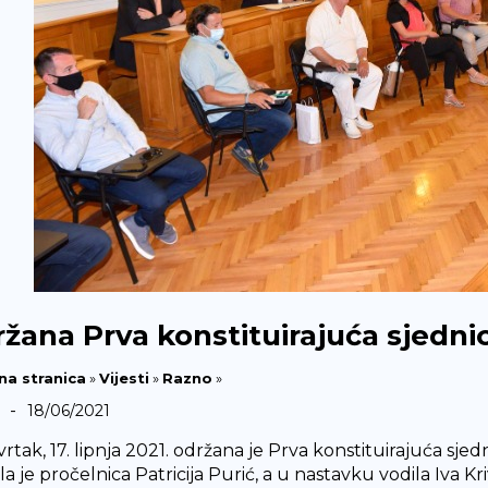
žana Prva konstituirajuća sjedni
na stranica
»
Vijesti
»
Razno
»
-
18/06/2021
rtak, 17. lipnja 2021. održana je Prva konstituirajuća sje
la je pročelnica Patricija Purić, a u nastavku vodila Iva Kriv