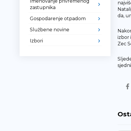
Imenovanje privremenog
najvi
zastupnika
Natali
da, u
Gospodarenje otpadom
Službene novine
Nakon
izbor 
Izbori
Zec S
Sljede
sjedn
Ost