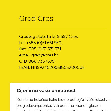
Grad Cres
Creskog statuta 15, 51557 Cres
tel: +385 (0)51 661 950,
fax: +385 (0)51 571 331
email: grad@cres.hr
OIB: 88617357699
IBAN: HR5924020061805200006
Cijenimo vašu privatnost
Koristimo kolačiće kako bismo poboljšali vaše iskustvo
pregledavanja, prikazivali personalizirane oglase ili