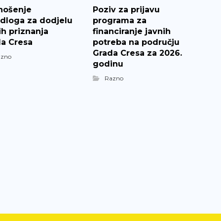
nošenje
Poziv za prijavu
edloga za dodjelu
programa za
ih priznanja
financiranje javnih
a Cresa
potreba na području
Grada Cresa za 2026.
azno
godinu
Razno