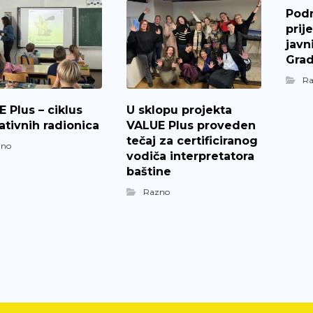
Pod
prij
javn
Grad
R
 Plus – ciklus
U sklopu projekta
tivnih radionica
VALUE Plus proveden
tečaj za certificiranog
zno
vodiča interpretatora
baštine
Razno