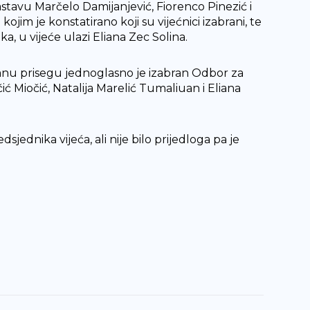
stavu Marčelo Damijanjević, Fiorenco Pinezić i
ojim je konstatirano koji su vijećnici izabrani, te
a, u vijeće ulazi Eliana Zec Solina.
ečanu prisegu jednoglasno je izabran Odbor za
ić Miočić, Natalija Marelić Tumaliuan i Eliana
jednika vijeća, ali nije bilo prijedloga pa je