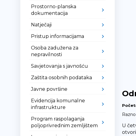
Prostorno-planska
dokumentacija
Natječaji
Pristup informacijama
Osoba zadužena za
nepravilnosti
Savjetovanja s javnošću
Zaštita osobnih podataka
Javne površine
Odr
Evidencija komunalne
Počet
infrastrukture
Razno
Program raspolaganja
poljoprivrednim zemljištem
U četv
otvori