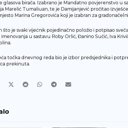
še glasova birača. Izabrano je Mandatno povjerenstvo u sa
ja Marelić Tumaliuan, te je Damijanjević pročitao izvješće k
mjesto Marina Gregorovića koji je izabran za gradonačelnik
 što je svaki vijećnik pojedinačno položio i potpisao sv
i imenovanja u sastavu Roby Orlić, Đanino Sučić, Iva Krivič
olina.
ća točka dnevnog reda bio je izbor predsjednika i potpreds
ica prekinuta.
alo