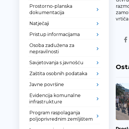
Prostorno-planska
razmo
dokumentacija
zamol
vrtič
Natječaji
Pristup informacijama
Osoba zadužena za
nepravilnosti
Savjetovanja s javnošću
Ost
Zaštita osobnih podataka
Javne površine
Evidencija komunalne
infrastrukture
Program raspolaganja
poljoprivrednim zemljištem
Prosl