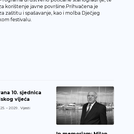
a korištenje javne površine.Prihvačena je
aštitu i spašavanje, kao i molba Dječjeg
kom festivalu.
ana 10. sjednica
skog vijeća
25. – 2029.
,
Vijesti
In memoriam: Milan