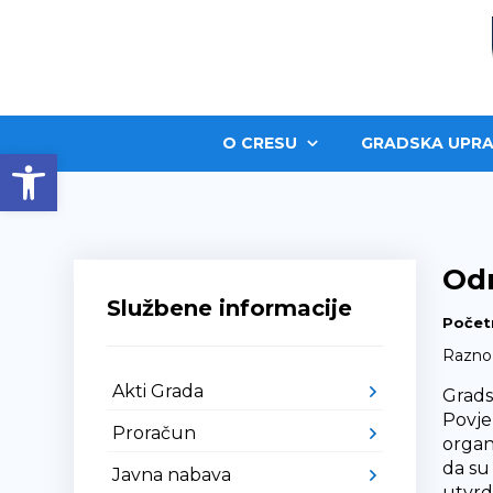
O CRESU
GRADSKA UPRA
Open toolbar
Odr
Službene informacije
Počet
Razno
Akti Grada
Grads
Povje
Proračun
organ
da su
Javna nabava
utvrd