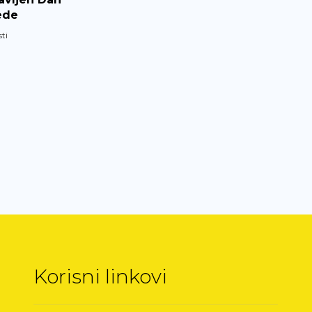
ede
sti
Korisni linkovi