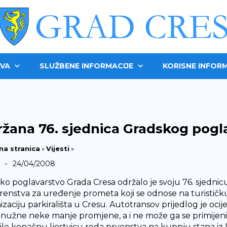
VA
SLUŽBENE INFORMACIJE
KORISNE INFORM
žana 76. sjednica Gradskog pogl
na stranica
»
Vijesti
»
-
24/04/2008
ko poglavarstvo Grada Cresa održalo je svoju 76. sjednicu
renstva za uređenje prometa koji se odnose na turističku 
izaciju parkirališta u Cresu. Autotransov prijedlog je oci
 nužne neke manje promjene, a i ne može ga se primijeni
ilo konačnu ljestvicu reda prvenstva na kupnju stana i