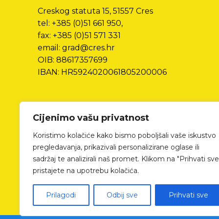
Creskog statuta 15, 51557 Cres
tel: +385 (0)51 661 950,
fax: +385 (0)51 571 331
email: grad@cres.hr
OIB: 88617357699
IBAN: HR5924020061805200006
Cijenimo vašu privatnost
Koristimo kolačiće kako bismo poboljšali vaše iskustvo
pregledavanja, prikazivali personalizirane oglase ili
sadržaj te analizirali naš promet. Klikom na "Prihvati sve
pristajete na upotrebu kolačića.
Prilagodi
Odbij sve
Prihvati sve