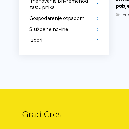
Imenovanje privremenog
pobj
zastupnika
Vije
Gospodarenje otpadom
Službene novine
Izbori
Grad Cres