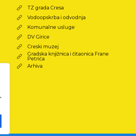
TZ grada Cresa
Vodoopskrba i odvodnja
Komunalne usluge
DV Girice
Creski muzej
Gradska knjižnica i čitaonica Frane
Petrića
Arhiva
"