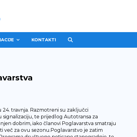
ACIJE
KONTAKTI
avarstva
 24. travnja. Razmotreni su zaključci
signalizaciju, te prijedlog Autotransa za
jenjen dobrim, iako članovi Poglavarstva smatraju
ti več za ovu sezonu.Poglavarstvo je zatim
z Programa društveno poticane stanogradnje, te