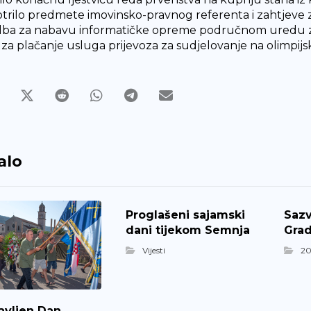
trilo predmete imovinsko-pravnog referenta i zahtjeve z
ba za nabavu informatičke opreme područnom uredu za z
a za plačanje usluga prijevoza za sudjelovanje na olimpijs
alo
Proglašeni sajamski
Sazv
dani tijekom Semnja
Grad
Vijesti
20
avljen Dan