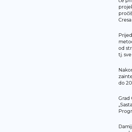
će pr
proje
proči
Cresa
Prije
metodo
od st
tj. sv
Nakon
zaint
do 202
Grad 
„Sasta
Progr
Damij