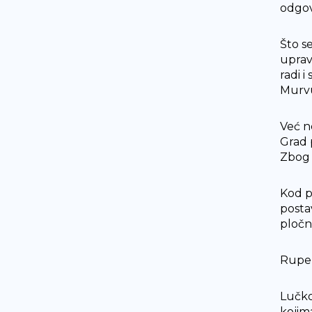
odgov
Što s
uprav
radi i
Murvu
Već n
Grad 
Zbog 
Kod po
posta
pločni
Rupe 
Lučkoj
kojim