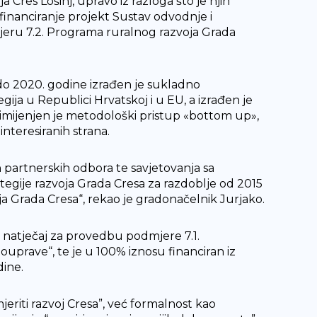
Cres Lošinj, upravo iz razloga što je njih
ufinanciranje projekt Sustav odvodnje i
jeru 7.2. Programa ruralnog razvoja Grada
 do 2020. godine izrađen je sukladno
tegija u Republici Hrvatskoj i u EU, a izrađen je
rimijenjen je metodološki pristup «bottom up»,
interesiranih strana.
 partnerskih odbora te savjetovanja sa
tegije razvoja Grada Cresa za razdoblje od 2015
voja Grada Cresa“, rekao je gradonačelnik Jurjako.
na natječaj za provedbu podmjere 7.1.
mouprave“, te je u 100% iznosu financiran iz
ine.
eriti razvoj Cresa”, već formalnost kao