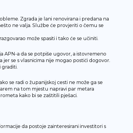
robleme. Zgrada je lani renovirana i predana na
nešto ne valja. Službe će provjeriti o čemu se
zgovarao može spasiti i tako će se učiniti.
ja APN-a da se potpiše ugovor, a istovremeno
 jer se s vlasnicima nije mogao postići dogovor.
graditi.
kako se radi o županijskoj cesti ne može ga se
e barem na tom mjestu napravi par metara
rometa kako bi se zaštitili pješaci.
formacije da postoje zainteresirani investitori s