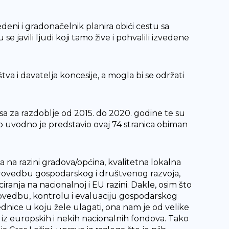
deni i gradonačelnik planira obići cestu sa
e javili ljudi koji tamo žive i pohvalili izvedene
štva i davatelja koncesije, a mogla bi se održati
sa za razdoblje od 2015. do 2020. godine te su
o uvodno je predstavio ovaj 74 stranica obiman
a na razini gradova/općina, kvalitetna lokalna
i provedbu gospodarskog i društvenog razvoja,
anja na nacionalnoj i EU razini. Dakle, osim što
provedbu, kontrolu i evaluaciju gospodarskog
jednice u koju žele ulagati, ona nam je od velike
e iz europskih i nekih nacionalnih fondova. Tako