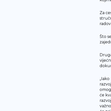
Za ce
stručn
radov
Što se
zajed
Druga
vijeć
doku
„Iako
razvo
omogu
će kv
razvoj
važno