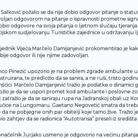
s Salković požalio se da nije dobio odgovor pitanje o statu
oljan odgovorom na pitanje o ispravnosti prometne signali
obio odgovore na svoja pitanja o ljetnom slučaju tjeranja 
cijskom sudjelovanju Turističke zajednice u održavanju l
jednik Vijeća Marčelo Damijanjević prokomentirao je kako
ije odgovor ili nije njime zadovoljan.
nco Pinezić upozorio je na problem zgrade ambulante u M
struirana, te predložio da se sanira, a ne ruši, tristo go
nšćici. Marčelo Damijanjević tražio je podatke o dinamic
ožio je da se uspori promet kod ambulante i poslovne z
ć zatražio je da se saniraju rupa na Jadranskoj obali uz 
lučice na Lungomaru. Gaetano Negovetić smatra da treba 
 da ne pobjegne onih par obitelji koje tamo žive. Tražio je i 
o zahtjev da se radionica “Autotransa” preseli iz središta
ačelnik Jurjako usmeno je odgovorio na većinu pitanja, a on