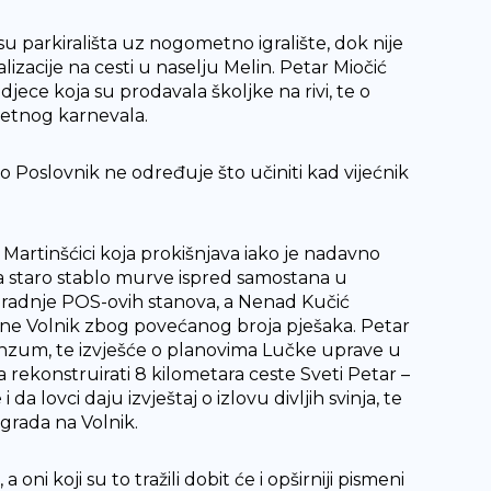
su parkirališta uz nogometno igralište, dok nije
zacije na cesti u naselju Melin. Petar Miočić
djece koja su prodavala školjke na rivi, te o
jetnog karnevala.
 Poslovnik ne određuje što učiniti kad vijećnik
artinšćici koja prokišnjava iako je nadavno
dina staro stablo murve ispred samostana u
i gradnje POS-ovih stanova, a Nenad Kučić
one Volnik zbog povećanog broja pješaka. Petar
Konzum, te izvješće o planovima Lučke uprave u
rekonstruirati 8 kilometara ceste Sveti Petar –
da lovci daju izvještaj o izlovu divljih svinja, te
 grada na Volnik.
i koji su to tražili dobit će i opširniji pismeni