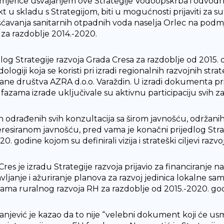
imjerice usvajanjem ove Strategije Vodoopskrba i odvodnja 
kt u skladu s Strategijom, biti u mogućnosti prijaviti za s
šćavanja sanitarnih otpadnih voda naselja Orlec na podm
 za razdoblje 2014.-2020.
dlog Strategije razvoja Grada Cresa za razdoblje od 2015.
logiji koja se koristi pri izradi regionalnih razvojnih stra
rane društva AZRA d.o.o. Varaždin. U izradi dokumenta p
e fazama izrade uključivale su aktivnu participaciju svih za
 odrađenih svih konzultacija sa širom javnošću, održanih
eresiranom javnošću, pred vama je konačni prijedlog Stra
0. godine kojom su definirali vizija i strateški ciljevi raz
Cres je izradu Strategije razvoja prijavio za financiranje 
vljanje i ažuriranje planova za razvoj jedinica lokalne sa
ama ruralnog razvoja RH za razdoblje od 2015.-2020. god
anjević je kazao da to nije “velebni dokument koji će usmj