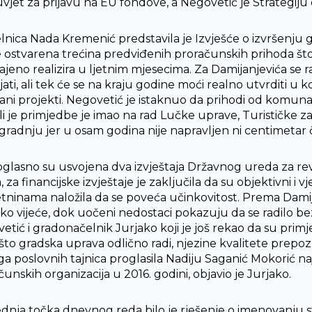
vjet za prijavu na EU fondove, a Negovetić je Strategiju 
lnica Nada Kremenić predstavila je Izvješće o izvršenju 
e ostvarena trećina predviđenih proračunskih prihoda što 
ajeno realizira u ljetnim mjesecima. Za Damijanjevića se
ti, ali tek će se na kraju godine moći realno utvrditi u ko
rani projekti. Negovetić je istaknuo da prihodi od komun
 ali je primjedbe je imao na rad Lučke uprave, Turističke 
gradnju jer u osam godina nije napravljen ni centimetar
glasno su usvojena dva izvještaja Državnog ureda za reviz
 za financijske izvještaje je zaključila da su objektivni i 
tninama naložila da se poveća učinkovitost. Prema Damijan
o vijeće, dok uočeni nedostaci pokazuju da se radilo bez v
etić i gradonačelnik Jurjako koji je još rekao da su primje
što gradska uprava odlično radi, njezine kvalitete prepoz
a poslovnih tajnica proglasila Nadiju Saganić Mokorić n
unskih organizacija u 2016. godini, objavio je Jurjako.
ednja točka dnevnog reda bilo je rješenje o imenovanju