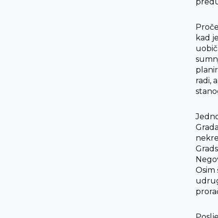
predu
Proče
kad j
uobič
sumnja
plani
radi,
stano
Jedno
Grada,
nekre
Gradsk
Negov
Osim 
udrug
prorač
Poslj