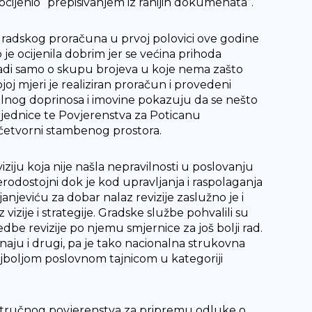
ocijenio “prepisivanjem iz ranijih dokumenata”.
gradskog proračuna u prvoj polovici ove godine
je ocijenila dobrim jer se većina prihoda
 radi samo o skupu brojeva u koje nema zašto
joj mjeri je realiziran proračun i provedeni
alnog doprinosa i imovine pokazuju da se nešto
zajednice te Povjerenstva za Poticanu
 četvorni stambenog prostora.
iju koja nije našla nepravilnosti u poslovanju
vjerodostojni dok je kod upravljanja i raspolaganja
jeviću za dobar nalaz revizije zaslužno je i
izije i strategije. Gradske službe pohvalili su
dbe revizije po njemu smjernice za još bolji rad.
naju i drugi, pa je tako nacionalna strukovna
ajboljom poslovnom tajnicom u kategoriji
 stručnog povjerenstva za pripremu odluke o