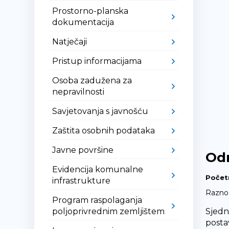
Prostorno-planska
dokumentacija
Natječaji
Pristup informacijama
Osoba zadužena za
nepravilnosti
Savjetovanja s javnošću
Zaštita osobnih podataka
Javne površine
Odr
Evidencija komunalne
Počet
infrastrukture
Razno
Program raspolaganja
poljoprivrednim zemljištem
Sjedn
postav