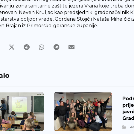
ivanju zona sanitarne zaštite jezera Vrana koje treba d
enovani Neven Kruljac kao predsjednik, gradonačelnik Krist
istarstva poljoprivrede, Gordana Stojić i Nataša Mihelčić i
n Brajan iz Primorsko-goranske županije.
alo
Pod
prij
javn
Grad
R