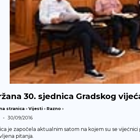
žana 30. sjednica Gradskog vijeć
na stranica
»
Vijesti
»
Razno
»
-
30/09/2016
ica je započela aktualnim satom na kojem su se vijećnici
ljena pitanja.