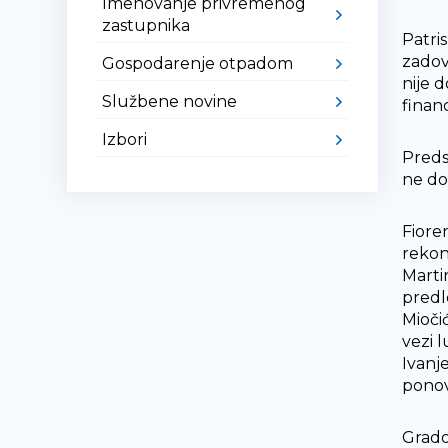
Imenovanje privremenog
zastupnika
Patri
zadov
Gospodarenje otpadom
nije d
Službene novine
finan
Izbori
Preds
ne dob
Fiore
rekon
Marti
predl
Mioči
vezi 
Ivanje
ponovi
Gradon