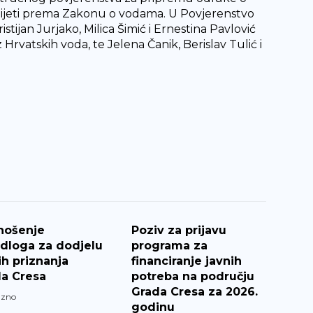
onijeti prema Zakonu o vodama. U Povjerenstvo
ijan Jurjako, Milica Šimić i Ernestina Pavlović
z Hrvatskih voda, te Jelena Čanik, Berislav Tulić i
nošenje
Poziv za prijavu
edloga za dodjelu
programa za
ih priznanja
financiranje javnih
a Cresa
potreba na području
Grada Cresa za 2026.
azno
godinu