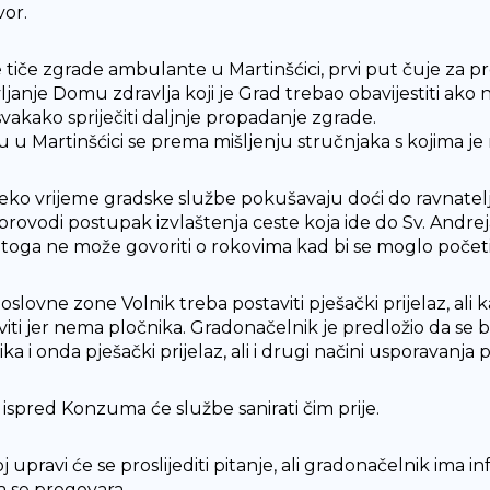
or.
e tiče zgrade ambulante u Martinšćici, prvi put čuje za p
ljanje Domu zdravlja koji je Grad trebao obavijestiti ako 
 svakako spriječiti daljnje propadanje zgrade.
 u Martinšćici se prema mišljenju stručnjaka s kojima je ra
eko vrijeme gradske službe pokušavaju doći do ravnatel
provodi postupak izvlaštenja ceste koja ide do Sv. Andreja
toga ne može govoriti o rokovima kad bi se moglo početi 
slovne zone Volnik treba postaviti pješački prijelaz, ali 
viti jer nema pločnika. Gradonačelnik je predložio da s
ka i onda pješački prijelaz, ali i drugi načini usporavanja p
ispred Konzuma će službe sanirati čim prije.
 upravi će se proslijediti pitanje, ali gradonačelnik ima in
a se pregovara.