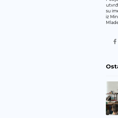
utvrđ
su im
iz Min
Mlade
Ost