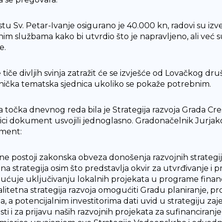
stu Sv. Petar-Ivanje osigurano je 40.000 kn, radovi su izve
im službama kako bi utvrdio što je napravljeno, ali već su s
e.
 tiče divljih svinja zatražit će se izvješće od Lovačkog dru
nička tematska sjednica ukoliko se pokaže potrebnim.
 točka dnevnog reda bila je Strategija razvoja Grada Cre
nici dokument usvojili jednoglasno. Gradonačelnik Jurjak
ment:
 ne postoji zakonska obveza donošenja razvojnih strategij
jna strategija osim što predstavlja okvir za utvrđivanje 
ćuje uključivanju lokalnih projekata u programe financir
alitetna strategija razvoja omogućiti Gradu planiranje, 
a, a potencijalnim investitorima dati uvid u strategiju za
sti i za prijavu naših razvojnih projekata za sufinanciranj